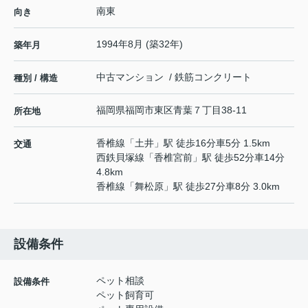
南東
向き
1994年8月 (築32年)
築年月
中古マンション / 鉄筋コンクリート
種別 / 構造
福岡県
福岡市東区
青葉
７丁目38-11
所在地
香椎線
「
土井
」駅 徒歩16分車5分 1.5km
交通
西鉄貝塚線
「
香椎宮前
」駅 徒歩52分車14分
4.8km
香椎線
「
舞松原
」駅 徒歩27分車8分 3.0km
設備条件
ペット相談
設備条件
ペット飼育可