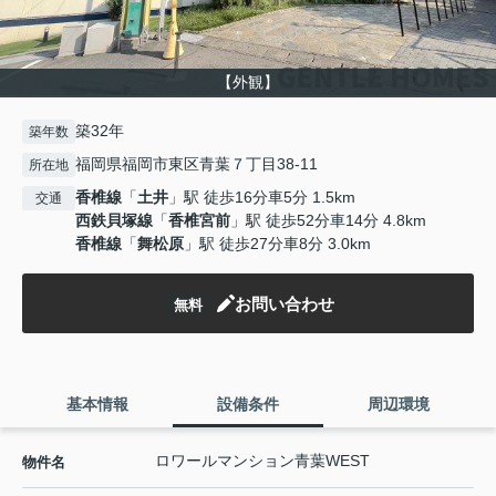
【外観】
築32年
築年数
福岡県福岡市東区青葉７丁目38-11
所在地
香椎線
「
土井
」駅 徒歩16分車5分 1.5km
交通
西鉄貝塚線
「
香椎宮前
」駅 徒歩52分車14分 4.8km
香椎線
「
舞松原
」駅 徒歩27分車8分 3.0km
お問い合わせ
無料
基本情報
設備条件
周辺環境
ロワールマンション青葉WEST
物件名