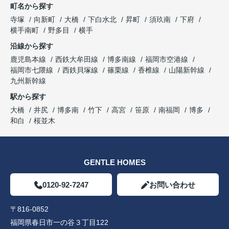
町名から探す
寺塚
向新町
大橋
下白水北
昇町
須玖南
下府
横手南町
野多目
横手
沿線から探す
鹿児島本線
西鉄大牟田線
博多南線
福岡市空港線
福岡市七隈線
西鉄貝塚線
篠栗線
香椎線
山陽新幹線
九州新幹線
駅から探す
大橋
井尻
博多南
竹下
高宮
笹原
南福岡
博多
和白
桜並木
GENTLE HOMES
0120-92-7247
お問い合わせ
〒816-0852
福岡県春日市一の谷３丁目122