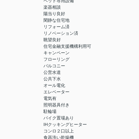
ペット専用設備
楽器相談
陽当り良好
閑静な住宅地
リフォーム済
リノベーション済
眺望良好
住宅金融支援機構利用可
キャンペーン
フローリング
バルコニー
公営水道
公共下水
オール電化
エレベーター
電気有
照明器具付き
駐輪場
バイク置場あり
IHクッキングヒーター
コンロ２口以上
食器洗い乾燥機