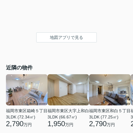
地図アプリで見る
近隣の物件
福岡市東区大字上和白
福岡市東区和白５丁目
福岡市東区箱崎５丁目
3LDK (66.67㎡)
3LDK (77.25㎡)
3LDK (72.34㎡)
3
1,950
2,790
2,790
万円
万円
万円