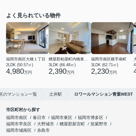
よく見られている物件
福岡市南区大橋１丁目
糟屋郡粕屋町内橋東２丁目
福岡市南区横手南町
2LDK (50.57㎡)
3LDK (66.48㎡)
3LDK (62.71㎡)
4
4,980
2,390
2,230
万円
万円
万円
区のマンション一覧
土井駅
ロワールマンション青葉WEST
市区町村から探す
福岡市南区
春日市
福岡市東区
福岡市博多区
福岡市早良区
大野城市
糟屋郡新宮町
筑紫野市
福岡市城南区
糸島市