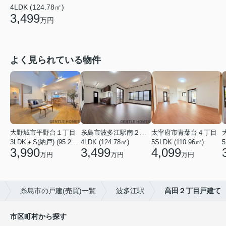
4LDK (124.78㎡)
3,499
万円
よく見られている物件
大野城市平野台１丁目
糸島市波多江駅南２丁目
太宰府市青葉台４丁目
3LDK＋S(納戸) (95.23㎡)
4LDK (124.78㎡)
5SLDK (110.96㎡)
3,990
3,499
4,099
万円
万円
万円
糸島市の戸建(売買)一覧
波多江駅
高田２丁目戸建て
市区町村から探す