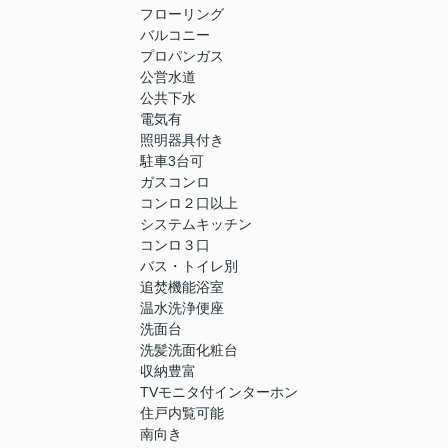
フローリング
バルコニー
プロパンガス
公営水道
公共下水
電気有
照明器具付き
駐車3台可
ガスコンロ
コンロ２口以上
システムキッチン
コンロ３口
バス・トイレ別
追焚機能浴室
温水洗浄便座
洗面台
洗髪洗面化粧台
収納豊富
TVモニタ付インターホン
住戸内覧可能
南向き