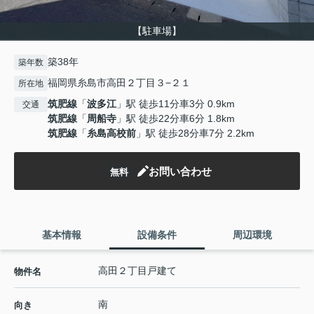
【駐車場】
築38年
築年数
福岡県糸島市高田２丁目３−２１
所在地
筑肥線
「
波多江
」駅 徒歩11分車3分 0.9km
交通
筑肥線
「
周船寺
」駅 徒歩22分車6分 1.8km
筑肥線
「
糸島高校前
」駅 徒歩28分車7分 2.2km
お問い合わせ
無料
基本情報
設備条件
周辺環境
高田２丁目戸建て
物件名
南
向き