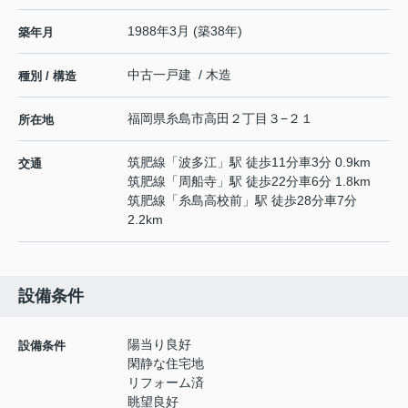
1988年3月 (築38年)
築年月
中古一戸建 / 木造
種別 / 構造
福岡県
糸島市
高田
２丁目３−２１
所在地
筑肥線
「
波多江
」駅 徒歩11分車3分 0.9km
交通
筑肥線
「
周船寺
」駅 徒歩22分車6分 1.8km
筑肥線
「
糸島高校前
」駅 徒歩28分車7分
2.2km
設備条件
陽当り良好
設備条件
閑静な住宅地
リフォーム済
眺望良好