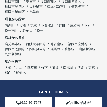
福岡市南区
春日市
福岡市東区
福岡市博多区
福岡市早良区
大野城市
糟屋郡新宮町
筑紫野市
福岡市城南区
糸島市
町名から探す
向新町
大橋
寺塚
下白水北
昇町
須玖南
下府
横手南町
野多目
横手
沿線から探す
鹿児島本線
西鉄大牟田線
博多南線
福岡市空港線
福岡市七隈線
西鉄貝塚線
篠栗線
香椎線
山陽新幹線
九州新幹線
駅から探す
大橋
井尻
博多南
竹下
笹原
南福岡
博多
高宮
和白
桜並木
GENTLE HOMES
0120-92-7247
お問い合わせ