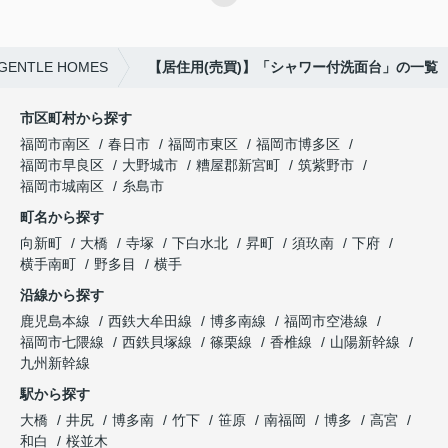
TLE HOMES
【居住用(売買)】「シャワー付洗面台」の一覧
市区町村から探す
福岡市南区
春日市
福岡市東区
福岡市博多区
福岡市早良区
大野城市
糟屋郡新宮町
筑紫野市
福岡市城南区
糸島市
町名から探す
向新町
大橋
寺塚
下白水北
昇町
須玖南
下府
横手南町
野多目
横手
沿線から探す
鹿児島本線
西鉄大牟田線
博多南線
福岡市空港線
福岡市七隈線
西鉄貝塚線
篠栗線
香椎線
山陽新幹線
九州新幹線
駅から探す
大橋
井尻
博多南
竹下
笹原
南福岡
博多
高宮
和白
桜並木