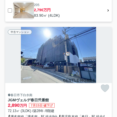
205
2,790万円
83.90㎡ (4LDK)
中古マンション
春日市下白水南
JGMヴェルデ春日弐番館
2,890
万円
7月15日 値下げ
72.13㎡ (3LDK) /築28年 /8階建
博多南線「博多南」駅 徒歩9分
鹿児島本線「春日」駅 徒歩48分
西