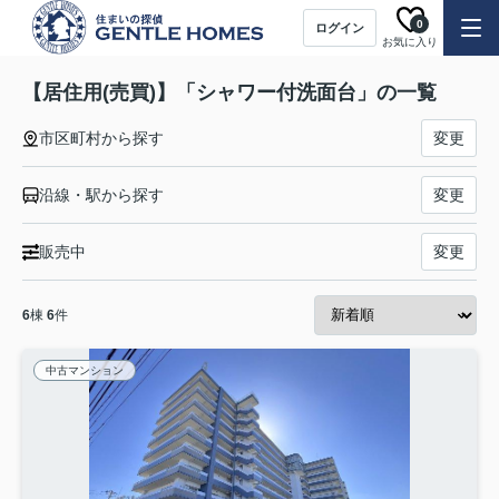
0
ログイン
お気に入り
【居住用(売買)】「シャワー付洗面台」の一覧
市区町村から探す
変更
沿線・駅から探す
変更
販売中
変更
6
棟
6
件
中古マンション