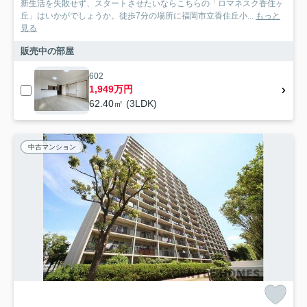
新生活を失敗せず、スタートさせたいならこちらの「ロマネスク香住ヶ
丘」はいかがでしょうか。徒歩7分の場所に福岡市立香住丘小...
もっと
見る
販売中の部屋
602
1,949万円
62.40㎡ (3LDK)
中古マンション