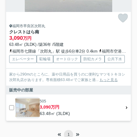
福岡市早良区次郎丸
クレストはら南
3,090
万円
63.48㎡ (3LDK) /築36年 /5階建
福岡市七隈線「次郎丸」駅 徒歩6分車2分 0.4km
福岡市空港線「藤崎」駅 徒歩13分車12分 3.4km
エレベーター
駐輪場
オートロック
防犯カメラ
公共下水
家から290mのところに、薬や日用品を買うのに便利なマツモトキヨシ
次郎丸店があります。専有面積63.48㎡でご家族と過...
もっと見る
販売中の部屋
505
3,090万円
63.48㎡ (3LDK)
1