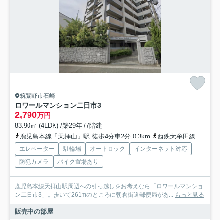
筑紫野市石崎
ロワールマンション二日市3
2,790
万円
83.90㎡ (4LDK) /築29年 /7階建
鹿児島本線「天拝山」駅 徒歩4分車2分 0.3km
西鉄大牟田線「朝倉街道」駅 徒歩5分車2分 0.5km
エレベーター
駐輪場
オートロック
インターネット対応
防犯カメラ
バイク置場あり
鹿児島本線天拝山駅周辺への引っ越しをお考えなら「ロワールマンショ
ン二日市3」。歩いて261mのところに朝倉街道郵便局があ...
もっと見る
販売中の部屋