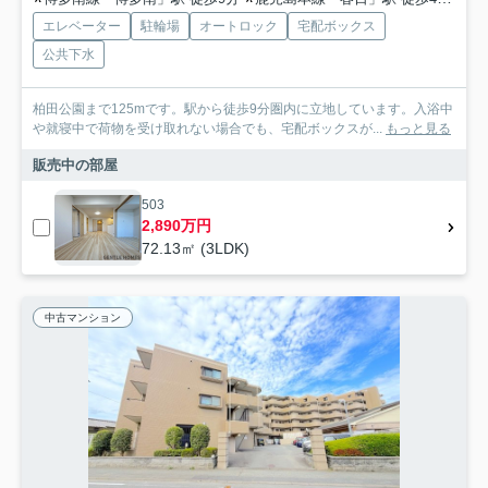
エレベーター
駐輪場
オートロック
宅配ボックス
公共下水
柏田公園まで125mです。駅から徒歩9分圏内に立地しています。入浴中
や就寝中で荷物を受け取れない場合でも、宅配ボックスが...
もっと見る
販売中の部屋
503
2,890万円
72.13㎡ (3LDK)
中古マンション