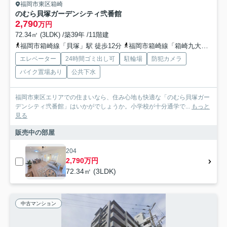
福岡市東区箱崎
のむら貝塚ガーデンシティ弐番館
2,790
万円
72.34㎡ (3LDK) /築39年 /11階建
福岡市箱崎線「貝塚」駅 徒歩12分
福岡市箱崎線「箱崎九大前」駅 徒歩20分車3分 1.0km
エレベーター
24時間ゴミ出し可
駐輪場
防犯カメラ
バイク置場あり
公共下水
福岡市東区エリアでの住まいなら、住み心地も快適な「のむら貝塚ガー
デンシティ弐番館」はいかがでしょうか。小学校が十分通学で...
もっと
見る
販売中の部屋
204
2,790万円
72.34㎡ (3LDK)
中古マンション