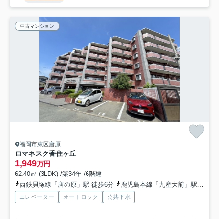
中古マンション
福岡市東区唐原
ロマネスク香住ヶ丘
1,949
万円
62.40㎡ (3LDK) /築34年 /6階建
西鉄貝塚線「唐の原」駅 徒歩6分
鹿児島本線「九産大前」駅 徒歩9分
エレベーター
オートロック
公共下水