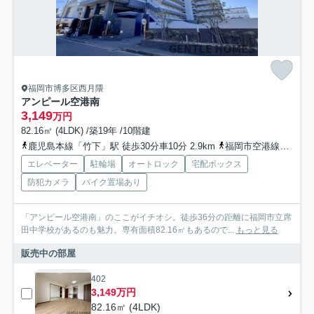
福岡市博多区西月隈
アンピール空港南
3,149
万円
82.16㎡ (4LDK) /築19年 /10階建
鹿児島本線「竹下」駅 徒歩30分車10分 2.9km
福岡市空港線「東比恵」駅 徒歩38分車10分 3.0km
エレベーター
駐輪場
オートロック
宅配ボックス
防犯カメラ
バイク置場あり
「アンピール空港南」のここがイチオシ。徒歩36分の距離に福岡市立席
田中学校があるのも魅力。専有面積82.16㎡もあるので...
もっと見る
販売中の部屋
402
3,149万円
82.16㎡ (4LDK)