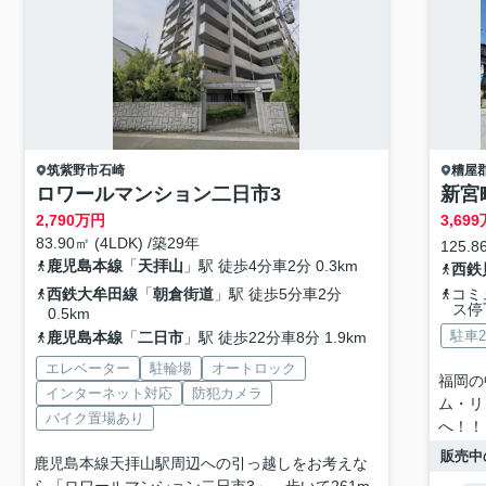
筑紫野市
石崎
糟屋
ロワールマンション二日市3
新宮
2,790
万円
3,699
83.90㎡ (4LDK) /築29年
125.8
鹿児島本線
「
天拝山
」駅 徒歩4分車2分 0.3km
西鉄
西鉄大牟田線
「
朝倉街道
」駅 徒歩5分車2分
コミ
ス停
0.5km
駐車
鹿児島本線
「
二日市
」駅 徒歩22分車8分 1.9km
エレベーター
駐輪場
オートロック
福岡の
インターネット対応
防犯カメラ
ム・リ
バイク置場あり
へ！！
販売中
鹿児島本線天拝山駅周辺への引っ越しをお考えな