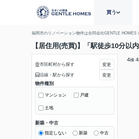
買う
福岡市のリノベーション物件は合同会社GENTLE HOMES
【居住用(売買)】「駅徒歩10分以
4
4
棟
市区町村から探す
変更
沿線・駅から探す
変更
物件種別
マンション
戸建
土地
新築・中古
指定しない
新築
中古