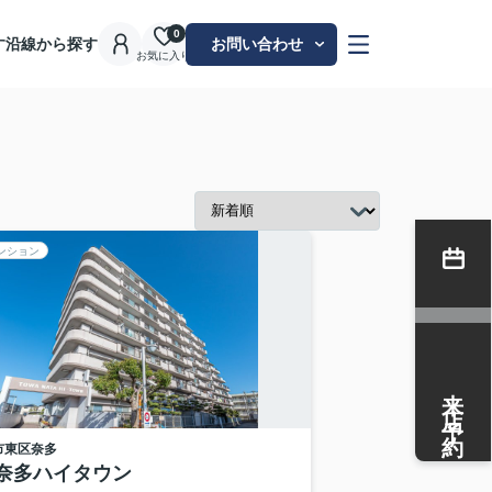
0
す
沿線から探す
お問い合わせ
お気に入り
ンション
来店予約
市東区
奈多
奈多ハイタウン