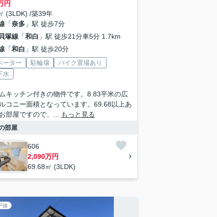
万円
㎡ (3LDK) /築39年
線
「
奈多
」駅 徒歩7分
貝塚線
「
和白
」駅 徒歩21分車5分 1.7km
線
「
和白
」駅 徒歩20分
ベーター
駐輪場
バイク置場あり
下水
ムキッチン付きの物件です。8.83平米の広
ルコニー面積となっています。69.68以上あ
お部屋ですので、...
もっと見る
の部屋
606
2,090万円
69.68㎡ (3LDK)
戸建