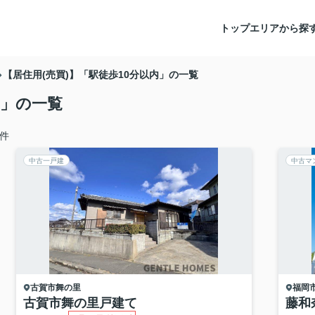
トップ
エリアから探
【居住用(売買)】「駅徒歩10分以内」の一覧
内」の一覧
件
中古一戸建
中古マ
古賀市
舞の里
福岡
古賀市舞の里戸建て
藤和