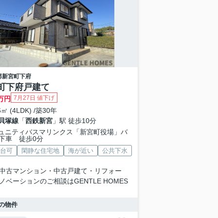
郡新宮町
下府
町下府戸建て
7月27日 値下げ
万円
6㎡ (4LDK) /築30年
貝塚線
「
西鉄新宮
」駅 徒歩10分
ュニティバスマリンクス「新宮町役場」バ
下車 徒歩0分
2台可
閑静な住宅地
海が近い
公共下水
中古マンション・中古戸建て・リフォー
ノベーションのご相談はGENTLE HOMES
の物件