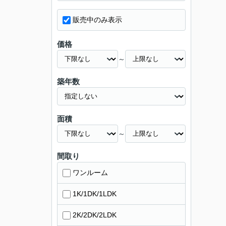
販売中のみ表示
価格
～
築年数
面積
～
間取り
ワンルーム
1K/1DK/1LDK
2K/2DK/2LDK