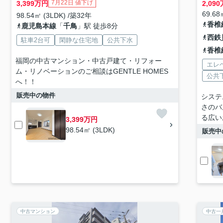
7月22日 値下げ
3,399
万円
2,090
69.68
98.54㎡ (3LDK) /築32年
香椎
鹿児島本線
「
千鳥
」駅 徒歩8分
西鉄
駐車2台可
閑静な住宅地
公共下水
香椎
福岡の中古マンション・中古戸建て・リフォー
エレ
ム・リノベーションのご相談はGENTLE HOMES
公共
へ！！
販売中の物件
システ
さのバ
る広い
3,399万円
98.54㎡ (3LDK)
販売中
中古マンション
中古一