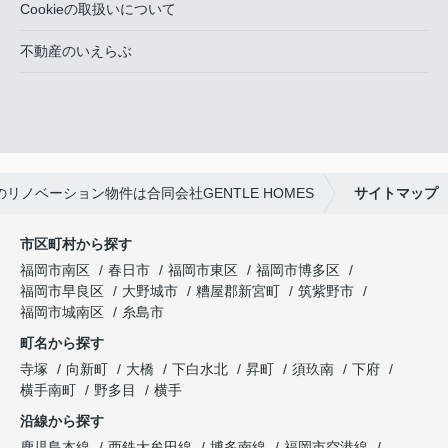
Cookieの取扱いについて
不動産のいえらぶ
リノベーション物件は合同会社GENTLE HOMES
サイトマップ
市区町村から探す
福岡市南区
春日市
福岡市東区
福岡市博多区
福岡市早良区
大野城市
糟屋郡新宮町
筑紫野市
福岡市城南区
糸島市
町名から探す
寺塚
向新町
大橋
下白水北
昇町
須玖南
下府
横手南町
野多目
横手
沿線から探す
鹿児島本線
西鉄大牟田線
博多南線
福岡市空港線