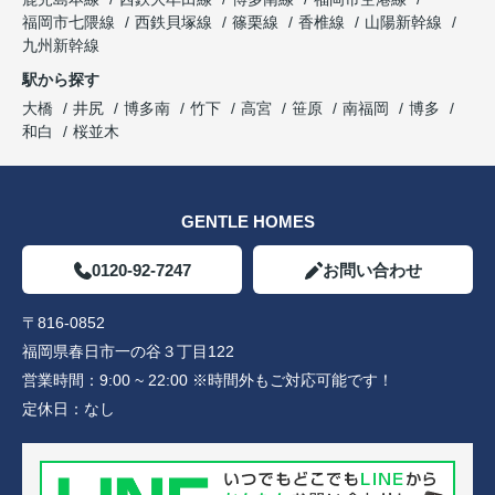
福岡市七隈線
西鉄貝塚線
篠栗線
香椎線
山陽新幹線
九州新幹線
駅から探す
大橋
井尻
博多南
竹下
高宮
笹原
南福岡
博多
和白
桜並木
GENTLE HOMES
0120-92-7247
お問い合わせ
〒816-0852
福岡県春日市一の谷３丁目122
営業時間：
9:00 ~ 22:00 ※時間外もご対応可能です！
定休日：
なし