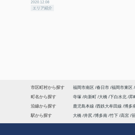
2020.12.08
エリア紹介
市区町村から探す
福岡市南区
春日市
福岡市東区
町名から探す
寺塚
向新町
大橋
下白水北
昇
沿線から探す
鹿児島本線
西鉄大牟田線
博多
駅から探す
大橋
井尻
博多南
竹下
高宮