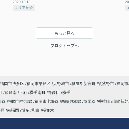
2020.10.13
20
エリア紹介
もっと見る
ブログトップへ
福岡市博多区
福岡市早良区
大野城市
糟屋郡新宮町
筑紫野市
福岡市
町
須玖南
下府
横手南町
野多目
横手
南線
福岡市空港線
福岡市七隈線
西鉄貝塚線
篠栗線
香椎線
山陽新
笹原
南福岡
博多
和白
桜並木