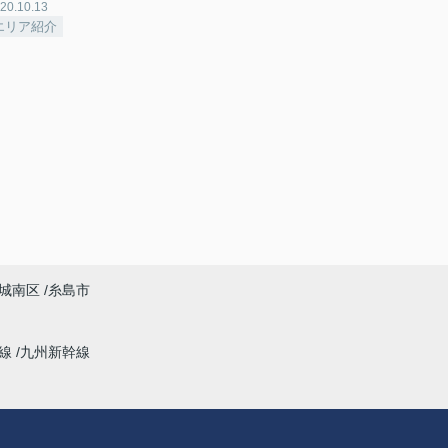
20.10.13
エリア紹介
城南区
糸島市
幹線
九州新幹線