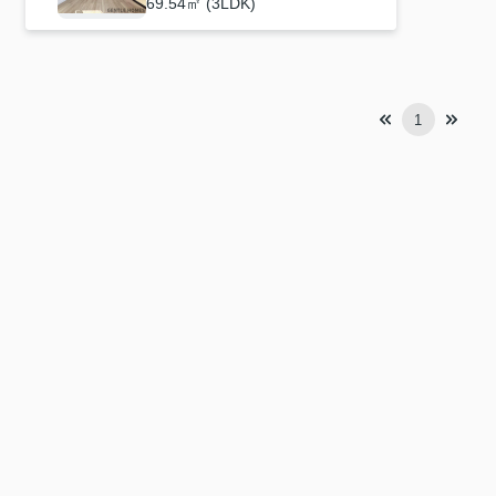
69.54㎡ (3LDK)
1