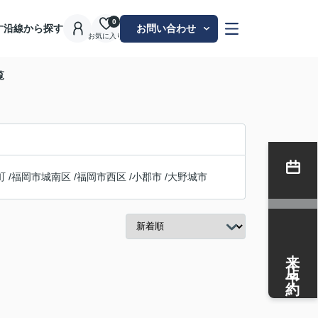
0
す
沿線から探す
お問い合わせ
お気に入り
覧
町
/
福岡市城南区
/
福岡市西区
/
小郡市
/
大野城市
来店予約