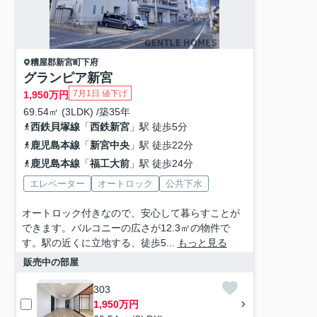
糟屋郡新宮町
下府
グランピア新宮
7月1日 値下げ
1,950
万円
69.54㎡ (3LDK) /築35年
西鉄貝塚線
「
西鉄新宮
」駅 徒歩5分
鹿児島本線
「
新宮中央
」駅 徒歩22分
鹿児島本線
「
福工大前
」駅 徒歩24分
エレベーター
オートロック
公共下水
オートロック付きなので、安心して暮らすことが
できます。バルコニーの広さが12.3㎡の物件で
す。駅の近くに立地する、徒歩5...
もっと見る
販売中の部屋
303
1,950万円