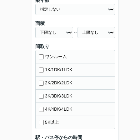
築年数
面積
～
間取り
ワンルーム
1K/1DK/1LDK
2K/2DK/2LDK
3K/3DK/3LDK
4K/4DK/4LDK
5K以上
駅・バス停からの時間