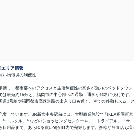
町エリア情報
と買い物環境の利便性
隣接し、都市部へのアクセスと生活利便性の高さが魅力のベッドタウンで
では最短約15分と、福岡市の中心部への通勤・通学が非常に便利です
国道3号線や福岡都市高速道路の出入り口も近く、車での移動もスムー
実しています。JR新宮中央駅前には、大型商業施設**「IKEA福岡新
、**「ルクル」**などのショッピングセンターや、「トライアル」「サ
ら日用品まで、あらゆる買い物が町内で完結します。多様な飲食店も増