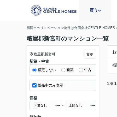
買う
福岡市のリノベーション物件は合同会社GENTLE HOMES
糟屋郡新宮町のマンション一覧
お
糟屋郡新宮町
変更
新築・中古
福
指定しない
新築
中古
1
1
棟
販売中のみ表示
価格
～