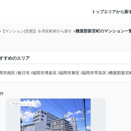
トップ
エリアから探
糟屋郡新宮町のマンション一
【マンション(売買)】を市区町村から探す
すすめのエリア
岡市南区
/
春日市
/
福岡市博多区
/
福岡市東区
/
福岡市早良区
/
糟屋郡新宮
件
中古マンション