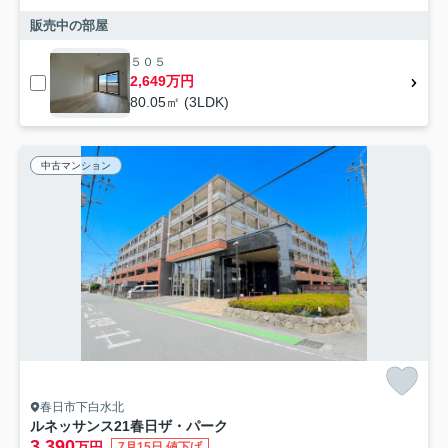
販売中の部屋
５０５
2,649万円
80.05㎡ (3LDK)
中古マンション
春日市下白水北
ルネッサンス21春日ザ・パーク
3,390
万円
7月15日 値下げ