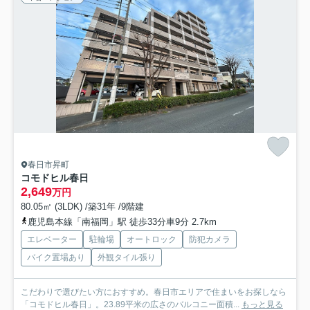
春日市昇町
コモドヒル春日
2,649
万円
80.05㎡ (3LDK) /築31年 /9階建
鹿児島本線「南福岡」駅 徒歩33分車9分 2.7km
エレベーター
駐輪場
オートロック
防犯カメラ
バイク置場あり
外観タイル張り
こだわりで選びたい方におすすめ。春日市エリアで住まいをお探しなら
「コモドヒル春日」。23.89平米の広さのバルコニー面積...
もっと見る