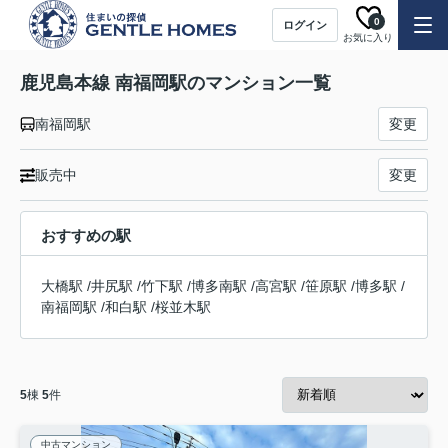
0
ログイン
お気に入り
鹿児島本線 南福岡駅のマンション一覧
南福岡駅
変更
販売中
変更
おすすめの駅
大橋駅
/
井尻駅
/
竹下駅
/
博多南駅
/
高宮駅
/
笹原駅
/
博多駅
/
南福岡駅
/
和白駅
/
桜並木駅
5
棟
5
件
中古マンション