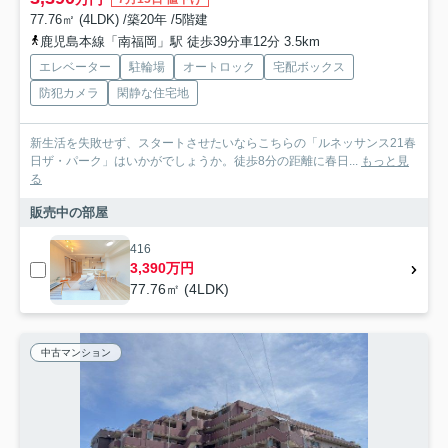
77.76㎡ (4LDK) /築20年 /5階建
鹿児島本線「南福岡」駅 徒歩39分車12分 3.5km
エレベーター
駐輪場
オートロック
宅配ボックス
防犯カメラ
閑静な住宅地
新生活を失敗せず、スタートさせたいならこちらの「ルネッサンス21春
日ザ・パーク」はいかがでしょうか。徒歩8分の距離に春日...
もっと見
る
販売中の部屋
416
3,390万円
77.76㎡ (4LDK)
中古マンション