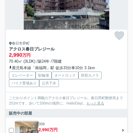
春日市昇町
アクロス春日プレジール
2,990
万円
70.40㎡ (3LDK) /築24年 /7階建
鹿児島本線「南福岡」駅 徒歩33分車10分 3.1km
エレベーター
駐輪場
オートロック
防犯カメラ
バイク置場あり
公共下水
こだわりポイント満載のアクロス春日プレジール。春日昇町郵便局まで
252mです。歩いて200mの場所に、HalloDay(...
もっと見る
販売中の部屋
306
2,990万円