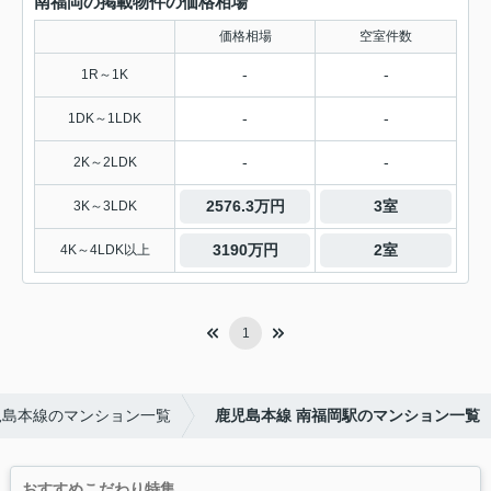
南福岡の掲載物件の価格相場
価格相場
空室件数
-
-
1R～1K
-
-
1DK～1LDK
-
-
2K～2LDK
2576.3万円
3室
3K～3LDK
3190万円
2室
4K～4LDK以上
1
児島本線のマンション一覧
鹿児島本線 南福岡駅のマンション一覧
おすすめこだわり特集