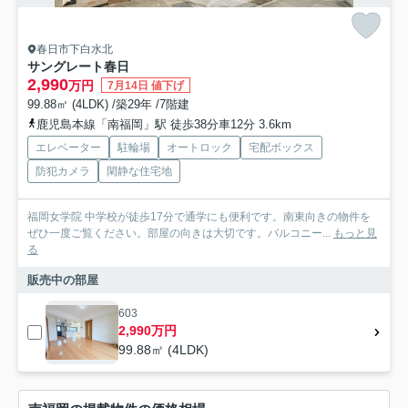
春日市下白水北
サングレート春日
2,990
万円
7月14日 値下げ
99.88㎡ (4LDK) /築29年 /7階建
鹿児島本線「南福岡」駅 徒歩38分車12分 3.6km
エレベーター
駐輪場
オートロック
宅配ボックス
防犯カメラ
閑静な住宅地
福岡女学院 中学校が徒歩17分で通学にも便利です。南東向きの物件を
ぜひ一度ご覧ください。部屋の向きは大切です。バルコニー...
もっと見
る
販売中の部屋
603
2,990万円
99.88㎡ (4LDK)