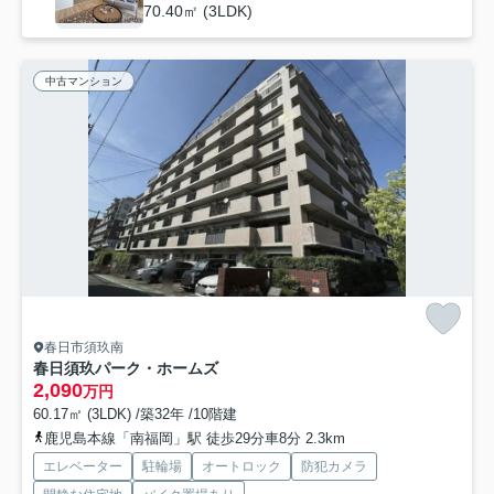
70.40㎡ (3LDK)
中古マンション
春日市須玖南
春日須玖パーク・ホームズ
2,090
万円
60.17㎡ (3LDK) /築32年 /10階建
鹿児島本線「南福岡」駅 徒歩29分車8分 2.3km
エレベーター
駐輪場
オートロック
防犯カメラ