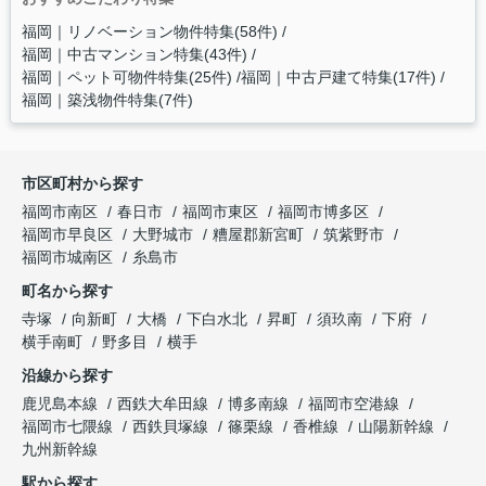
福岡｜リノベーション物件特集(58件)
福岡｜中古マンション特集(43件)
福岡｜ペット可物件特集(25件)
福岡｜中古戸建て特集(17件)
福岡｜築浅物件特集(7件)
市区町村から探す
福岡市南区
春日市
福岡市東区
福岡市博多区
福岡市早良区
大野城市
糟屋郡新宮町
筑紫野市
福岡市城南区
糸島市
町名から探す
寺塚
向新町
大橋
下白水北
昇町
須玖南
下府
横手南町
野多目
横手
沿線から探す
鹿児島本線
西鉄大牟田線
博多南線
福岡市空港線
福岡市七隈線
西鉄貝塚線
篠栗線
香椎線
山陽新幹線
九州新幹線
駅から探す