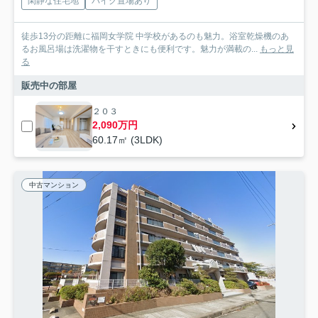
閑静な住宅地
バイク置場あり
徒歩13分の距離に福岡女学院 中学校があるのも魅力。浴室乾燥機のあ
るお風呂場は洗濯物を干すときにも便利です。魅力が満載の...
もっと見
る
販売中の部屋
２０３
2,090万円
60.17㎡ (3LDK)
中古マンション