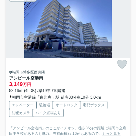
福岡市博多区西月隈
アンピール空港南
3,149
万円
82.16㎡ (4LDK) /築19年 /10階建
福岡市空港線「東比恵」駅 徒歩38分車10分 3.0km
エレベーター
駐輪場
オートロック
宅配ボックス
防犯カメラ
バイク置場あり
「アンピール空港南」のここがイチオシ。徒歩36分の距離に福岡市立席
田中学校があるのも魅力。専有面積82.16㎡もあるので...
もっと見る