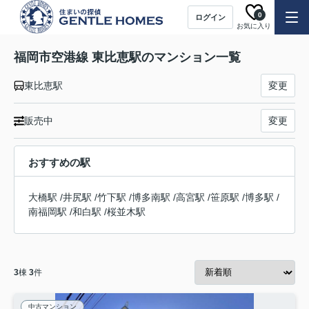
0
ログイン
お気に入り
福岡市空港線 東比恵駅のマンション一覧
東比恵駅
変更
販売中
変更
おすすめの駅
大橋駅
/
井尻駅
/
竹下駅
/
博多南駅
/
高宮駅
/
笹原駅
/
博多駅
/
南福岡駅
/
和白駅
/
桜並木駅
3
棟
3
件
中古マンション