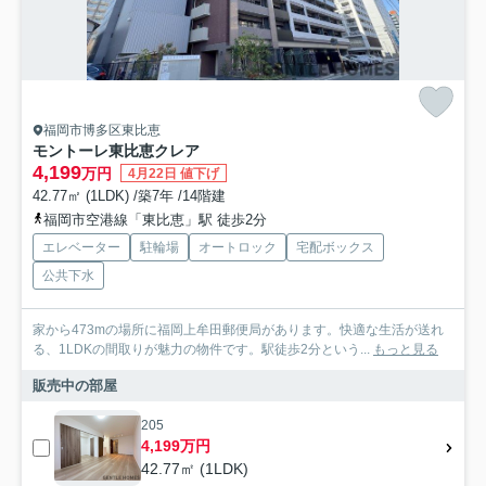
福岡市博多区東比恵
モントーレ東比恵クレア
4,199
万円
4月22日 値下げ
42.77㎡ (1LDK) /築7年 /14階建
福岡市空港線「東比恵」駅 徒歩2分
エレベーター
駐輪場
オートロック
宅配ボックス
公共下水
家から473mの場所に福岡上牟田郵便局があります。快適な生活が送れ
る、1LDKの間取りが魅力の物件です。駅徒歩2分という...
もっと見る
販売中の部屋
205
4,199万円
42.77㎡ (1LDK)