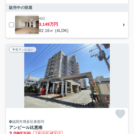
販売中の部屋
402
3,149万円
82.16㎡ (4LDK)
中古マンション
福岡市博多区東那珂
アンピール比恵南
3,090
万円
7月15日 値下げ