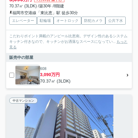
70.37㎡ (3LDK) /築30年 /8階建
福岡市空港線「東比恵」駅 徒歩30分
エレベーター
駐輪場
オートロック
防犯カメラ
公共下水
こだわりポイント満載のアンピール比恵南。デザイン性のあるシステム
キッチン付きなので、キッチンがお洒落なスペースになってい...
もっと
見る
販売中の部屋
608
3,090万円
70.37㎡ (3LDK)
中古マンション