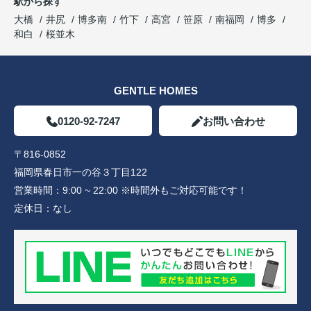
駅から探す
大橋
井尻
博多南
竹下
高宮
笹原
南福岡
博多
和白
桜並木
GENTLE HOMES
0120-92-7247
お問い合わせ
〒816-0852
福岡県春日市一の谷３丁目122
営業時間：
9:00 ~ 22:00 ※時間外もご対応可能です！
定休日：
なし