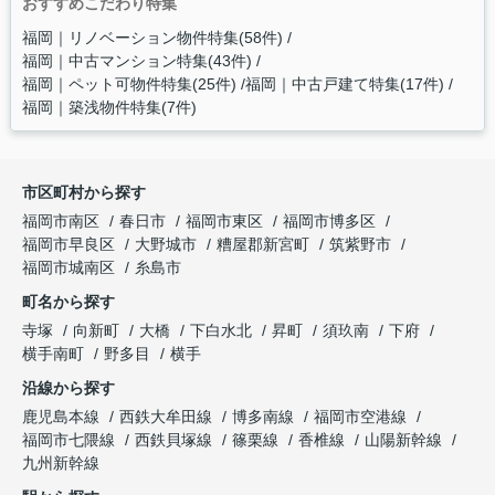
おすすめこだわり特集
福岡｜リノベーション物件特集(58件)
福岡｜中古マンション特集(43件)
福岡｜ペット可物件特集(25件)
福岡｜中古戸建て特集(17件)
福岡｜築浅物件特集(7件)
市区町村から探す
福岡市南区
春日市
福岡市東区
福岡市博多区
福岡市早良区
大野城市
糟屋郡新宮町
筑紫野市
福岡市城南区
糸島市
町名から探す
寺塚
向新町
大橋
下白水北
昇町
須玖南
下府
横手南町
野多目
横手
沿線から探す
鹿児島本線
西鉄大牟田線
博多南線
福岡市空港線
福岡市七隈線
西鉄貝塚線
篠栗線
香椎線
山陽新幹線
九州新幹線