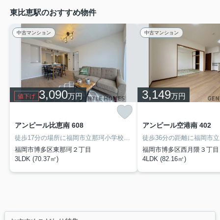
東比恵駅のおすすめ物件
中古マンション
中古マンション
3,090
3,149
万円
万円
値下げ
アンピール比恵南 608
アンピール空港南 402
徒歩17分の場所に福岡市立那珂小学校があります。住み心地がしっかりと考えられた中古マンションです。よく家で料理をするという方に嬉しいシステムキッチン付きの物件。空き巣対策には、防犯カメラが役に立ちます。当社オススメの不動産情報をお求めになるなら、お電話やメールでのお問い合わせ、又は直接お尋ねください。当社がしっかりとサポートいたします(^^)
福岡市博多区東那珂２丁目
福岡市博多区西月隈３丁目
3LDK (70.37㎡)
4LDK (82.16㎡)