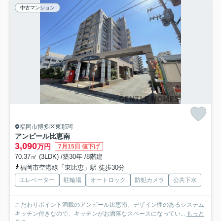
中古マンション
福岡市博多区東那珂
アンピール比恵南
3,090
万円
7月15日 値下げ
70.37㎡ (3LDK) /築30年 /8階建
福岡市空港線「東比恵」駅 徒歩30分
エレベーター
駐輪場
オートロック
防犯カメラ
公共下水
こだわりポイント満載のアンピール比恵南。デザイン性のあるシステム
キッチン付きなので、キッチンがお洒落なスペースになってい...
もっと