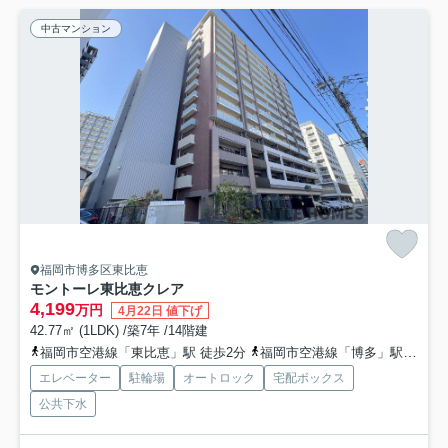
中古マンション
福岡市博多区東比恵
モントーレ東比恵クレア
4,199
万円
4月22日 値下げ
42.77㎡ (1LDK) /築7年 /14階建
福岡市空港線「東比恵」駅 徒歩2分
福岡市空港線「博多」駅 徒歩16分
エレベーター
駐輪場
オートロック
宅配ボックス
公共下水