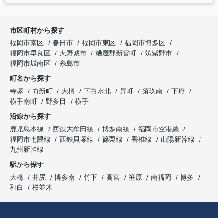
市区町村から探す
福岡市南区
春日市
福岡市東区
福岡市博多区
福岡市早良区
大野城市
糟屋郡新宮町
筑紫野市
福岡市城南区
糸島市
町名から探す
寺塚
向新町
大橋
下白水北
昇町
須玖南
下府
横手南町
野多目
横手
沿線から探す
鹿児島本線
西鉄大牟田線
博多南線
福岡市空港線
福岡市七隈線
西鉄貝塚線
篠栗線
香椎線
山陽新幹線
九州新幹線
駅から探す
大橋
井尻
博多南
竹下
高宮
笹原
南福岡
博多
和白
桜並木