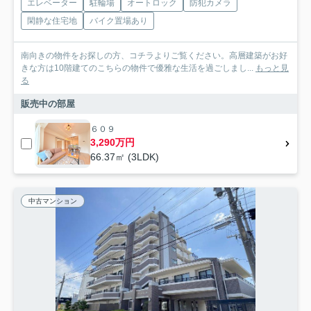
エレベーター
駐輪場
オートロック
防犯カメラ
閑静な住宅地
バイク置場あり
南向きの物件をお探しの方、コチラよりご覧ください。高層建築がお好
きな方は10階建てのこちらの物件で優雅な生活を過ごしまし...
もっと見
る
販売中の部屋
６０９
3,290万円
66.37㎡ (3LDK)
中古マンション