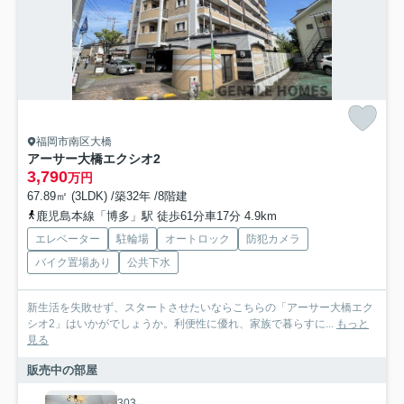
福岡市南区大橋
アーサー大橋エクシオ2
3,790
万円
67.89㎡ (3LDK) /築32年 /8階建
鹿児島本線「博多」駅 徒歩61分車17分 4.9km
エレベーター
駐輪場
オートロック
防犯カメラ
バイク置場あり
公共下水
新生活を失敗せず、スタートさせたいならこちらの「アーサー大橋エク
シオ2」はいかがでしょうか。利便性に優れ、家族で暮らすに...
もっと
見る
販売中の部屋
303