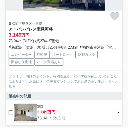
福岡市早良区小田部
アーバンパレス室見河畔
3,149
万円
73.94㎡ (3LDK) /築27年 /7階建
筑肥線「姪浜」駅 徒歩25分車8分 2.5km
福岡市空港線「室見」駅 徒歩25分車6分 2.4km
エレベーター
駐輪場
オートロック
防犯カメラ
閑静な住宅地
バイク置場あり
ファミリー向けのポイント、福岡市立小田部小学校が徒歩8分のところ
にあります。お気に入りの中古マンションで満足度の高い生活...
もっと
見る
販売中の部屋
303
3,149万円
73.94㎡ (3LDK)