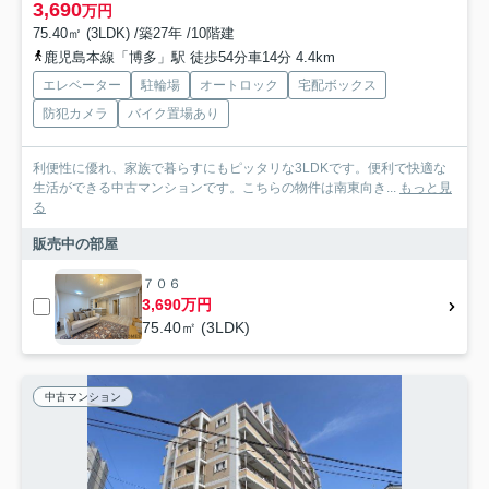
3,690
万円
75.40㎡ (3LDK) /築27年 /10階建
鹿児島本線「博多」駅 徒歩54分車14分 4.4km
エレベーター
駐輪場
オートロック
宅配ボックス
防犯カメラ
バイク置場あり
利便性に優れ、家族で暮らすにもピッタリな3LDKです。便利で快適な
生活ができる中古マンションです。こちらの物件は南東向き...
もっと見
る
販売中の部屋
７０６
3,690万円
75.40㎡ (3LDK)
中古マンション