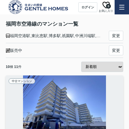
0
ログイン
お気に入り
福岡市空港線のマンション一覧
福岡空港駅,東比恵駅,博多駅,祇園駅,中洲川端駅,天神駅,赤坂駅,大濠公園駅,唐人町駅,西新駅,藤崎駅,室見駅,姪浜駅,貝塚駅,箱崎九大前駅,箱崎宮前駅,馬出九大病院前駅,千代県庁口駅,呉服町駅
変更
販売中
変更
10
棟
11
件
中古マンション