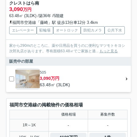
クレストはら南
3,090
万円
63.48㎡ (3LDK) /築36年 /5階建
福岡市空港線「藤崎」駅 徒歩13分車12分 3.4km
エレベーター
駐輪場
オートロック
防犯カメラ
公共下水
家から290mのところに、薬や日用品を買うのに便利なマツモトキヨシ
次郎丸店があります。専有面積63.48㎡でご家族と過...
もっと見る
販売中の部屋
505
3,090万円
63.48㎡ (3LDK)
福岡市空港線の掲載物件の価格相場
価格相場
募集件数
-
-
1R～1K