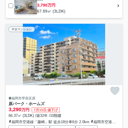
3,790万円
67.89㎡ (3LDK)
中古マンション
福岡市早良区原
原パーク・ホームズ
3,290
万円
7月15日 値下げ
66.37㎡ (3LDK) /築32年 /10階建
福岡市空港線「藤崎」駅 徒歩18分車6分 2.0km
福岡市空港線「西新」駅 徒歩30分車11分 2.7km