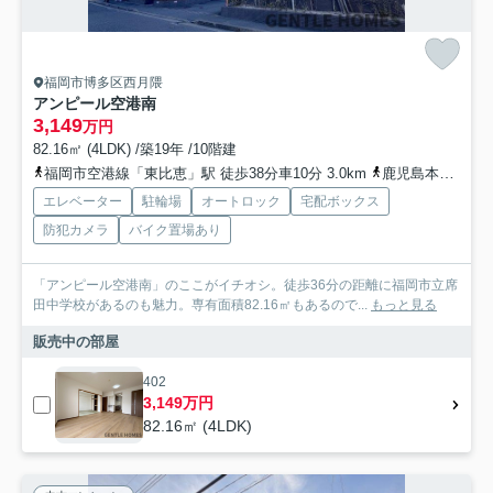
福岡市博多区西月隈
アンピール空港南
3,149
万円
82.16㎡ (4LDK) /築19年 /10階建
福岡市空港線「東比恵」駅 徒歩38分車10分 3.0km
鹿児島本線「博多」駅 徒歩51分車15分 4.4km
エレベーター
駐輪場
オートロック
宅配ボックス
防犯カメラ
バイク置場あり
「アンピール空港南」のここがイチオシ。徒歩36分の距離に福岡市立席
田中学校があるのも魅力。専有面積82.16㎡もあるので...
もっと見る
販売中の部屋
402
3,149万円
82.16㎡ (4LDK)