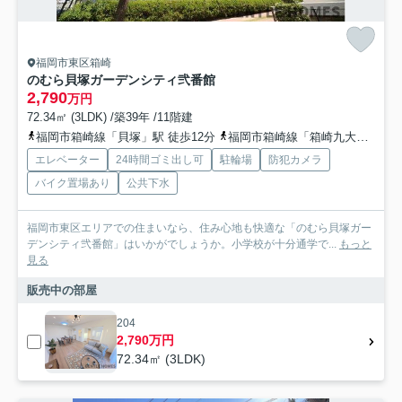
福岡市東区箱崎
のむら貝塚ガーデンシティ弐番館
2,790
万円
72.34㎡ (3LDK) /築39年 /11階建
福岡市箱崎線「貝塚」駅 徒歩12分
福岡市箱崎線「箱崎九大前」駅 徒歩20分車3分 1.0km
エレベーター
24時間ゴミ出し可
駐輪場
防犯カメラ
バイク置場あり
公共下水
福岡市東区エリアでの住まいなら、住み心地も快適な「のむら貝塚ガー
デンシティ弐番館」はいかがでしょうか。小学校が十分通学で...
もっと
見る
販売中の部屋
204
2,790万円
72.34㎡ (3LDK)