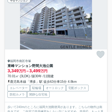
中古マンション
福岡市南区寺塚
東峰マンション野間大池公園
3,349
3,499
万円～
万円
70.01㎡ (3LDK) /築30年 /11階建
鹿児島本線「博多」駅 徒歩63分車15分 4.8km
エレベーター
駐輪場
オートロック
宅配ボックス
防犯カメラ
閑静な住宅地
歩いて240mのところに福岡大池郵便局があります。こちらの物件は南
向きです。ご自宅で楽器練習をしたい方におすすめ、楽器応...
もっと見