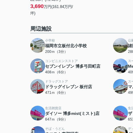
3,690
万円(161.84万円/
坪)
周辺施設
小学校
公
福岡市立板付北小学校
諸
200ｍ（3分）
2
コンビニエンスストア
ス
セブンイレブン 博多弓田町店
M
408ｍ（6分）
4
ドラッグストア
ス
ドラッグイレブン 板付店
マ
471ｍ（6分）
4
生活雑貨店
生
ダイソー 博多mist(ミスト)店
ザ
647ｍ（9分）
6
そば・うどん
デ