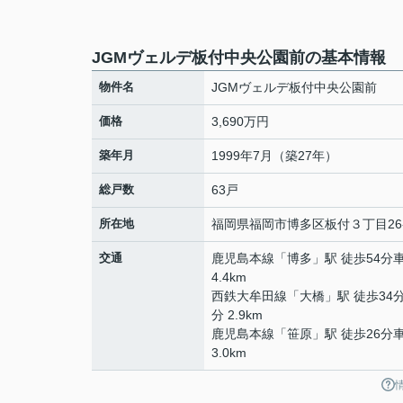
JGMヴェルデ板付中央公園前の基本情報
物件名
JGMヴェルデ板付中央公園前
価格
3,690万円
築年月
1999年7月（築27年）
総戸数
63戸
所在地
福岡県
福岡市博多区
板付
３丁目26
交通
鹿児島本線
「
博多
」駅 徒歩54分車
4.4km
西鉄大牟田線
「
大橋
」駅 徒歩34
分 2.9km
鹿児島本線
「
笹原
」駅 徒歩26分
3.0km