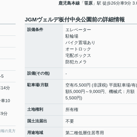
鹿児島本線
「
笹原
」駅 徒歩26分車9分 3.
JGMヴェルデ板付中央公園前の詳細情報
設備条件
エレベーター
駐輪場
バイク置場あり
オートロック
宅配ボックス
防犯カメラ
設備(その他)
-
-5
駐車場/月額
空有/5,500円 (非課税) 平面駐車場/有
14分
額5,000円～9,000円、機械式：月額
5,500円)
分車10
土地権利
所有権
車9分
国土法届出
不要
情報の見方
用途地域
第二種低層住居専用