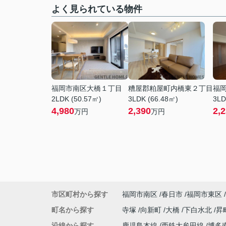
よく見られている物件
福岡市南区大橋１丁目
糟屋郡粕屋町内橋東２丁目
福
2LDK (50.57㎡)
3LDK (66.48㎡)
3LD
4,980
2,390
2,
万円
万円
市区町村から探す
福岡市南区
春日市
福岡市東区
町名から探す
寺塚
向新町
大橋
下白水北
昇
沿線から探す
鹿児島本線
西鉄大牟田線
博多