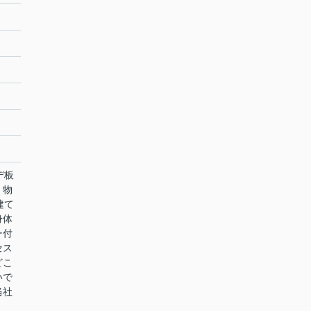
デ板
、物
建て
身体
ー付
セス
どこ
いで
当社