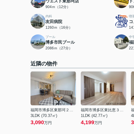
ウエスト東那珂店
ド
904ｍ（12分）
9
内科
喫
友田病院
コ
1260ｍ（16分）
1
プール
中
博多市民プール
福
2086ｍ（27分）
2
近隣の物件
福岡市博多区東那珂２丁目
福岡市博多区東比恵３丁目
3LDK (70.37㎡)
1LDK (42.77㎡)
4
3,090
4,199
3
万円
万円