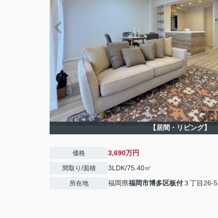
【居間・リビング】
3,690万円
価格
3LDK/75.40㎡
間取り/面積
福岡県
福岡市博多区
板付
３丁目26-5
所在地