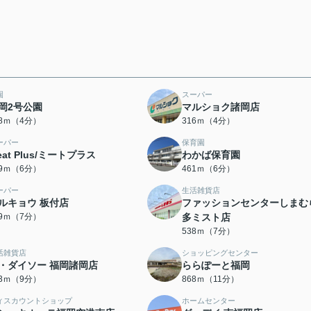
園
スーパー
岡2号公園
マルショク諸岡店
88ｍ（4分）
316ｍ（4分）
ーパー
保育園
eat Plus/ミートプラス
わかば保育園
09ｍ（6分）
461ｍ（6分）
ーパー
生活雑貨店
ルキョウ 板付店
ファッションセンターしまむ
99ｍ（7分）
多ミスト店
538ｍ（7分）
活雑貨店
ショッピングセンター
・ダイソー 福岡諸岡店
ららぽーと福岡
53ｍ（9分）
868ｍ（11分）
ィスカウントショップ
ホームセンター