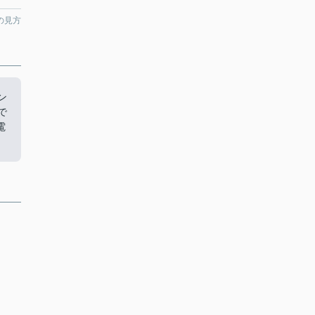
の見方
ン
で
電