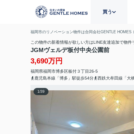
買う
福岡市のリノベーション物件は合同会社GENTLE HOMES
この物件の新着情報が欲しい方はLINE友達追加で物件
JGMヴェルデ板付中央公園前
3,690万円
福岡県
福岡市博多区
板付
３丁目26-5
鹿児島本線「博多」駅徒歩54分
西鉄大牟田線「大橋
1
/
39