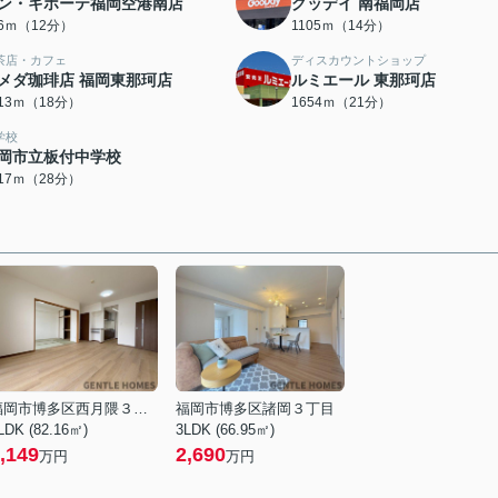
ン・キホーテ福岡空港南店
グッデイ 南福岡店
06ｍ（12分）
1105ｍ（14分）
茶店・カフェ
ディスカウントショップ
メダ珈琲店 福岡東那珂店
ルミエール 東那珂店
413ｍ（18分）
1654ｍ（21分）
学校
岡市立板付中学校
217ｍ（28分）
福岡市博多区西月隈３丁目
福岡市博多区諸岡３丁目
LDK (82.16㎡)
3LDK (66.95㎡)
,149
2,690
万円
万円