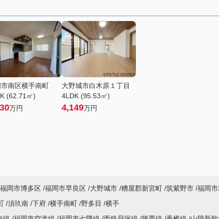
岡市南区横手南町
大野城市白木原１丁目
K (62.71㎡)
4LDK (95.53㎡)
230
4,149
万円
万円
福岡市博多区
福岡市早良区
大野城市
糟屋郡新宮町
筑紫野市
福岡市
町
須玖南
下府
横手南町
野多目
横手
南線
福岡市空港線
福岡市七隈線
西鉄貝塚線
篠栗線
香椎線
山陽新