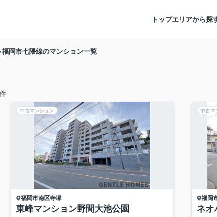
トップ
エリアから探
福岡市七隈線のマンション一覧
件
中古マンション
中古マ
福岡市南区
寺塚
福岡
東峰マンション野間大池公園
ネオ