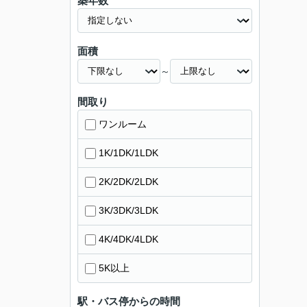
築年数
面積
～
間取り
ワンルーム
1K/1DK/1LDK
2K/2DK/2LDK
3K/3DK/3LDK
4K/4DK/4LDK
5K以上
駅・バス停からの時間