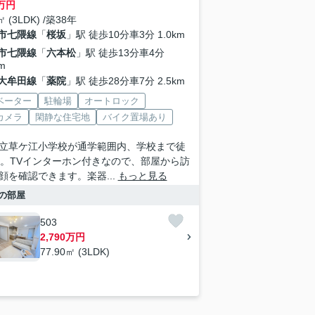
万円
㎡ (3LDK) /築38年
市七隈線
「
桜坂
」駅 徒歩10分車3分 1.0km
市七隈線
「
六本松
」駅 徒歩13分車4分
m
大牟田線
「
薬院
」駅 徒歩28分車7分 2.5km
ベーター
駐輪場
オートロック
カメラ
閑静な住宅地
バイク置場あり
立草ケ江小学校が通学範囲内、学校まで徒
分。TVインターホン付きなので、部屋から訪
顔を確認できます。楽器...
もっと見る
の部屋
503
2,790万円
77.90㎡ (3LDK)