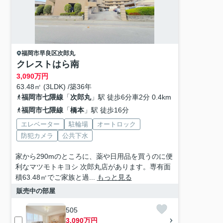
福岡市早良区
次郎丸
クレストはら南
3,090
万円
63.48㎡ (3LDK) /築36年
福岡市七隈線
「
次郎丸
」駅 徒歩6分車2分 0.4km
福岡市七隈線
「
橋本
」駅 徒歩16分
エレベーター
駐輪場
オートロック
防犯カメラ
公共下水
家から290mのところに、薬や日用品を買うのに便
利なマツモトキヨシ 次郎丸店があります。専有面
積63.48㎡でご家族と過...
もっと見る
販売中の部屋
505
3,090万円