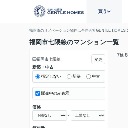
買う
福岡市のリノベーション物件は合同会社GENTLE HOMES
福岡市七隈線のマンション一覧
7
8
棟
福岡市七隈線
変更
新築・中古
指定しない
新築
中古
販売中のみ表示
価格
～