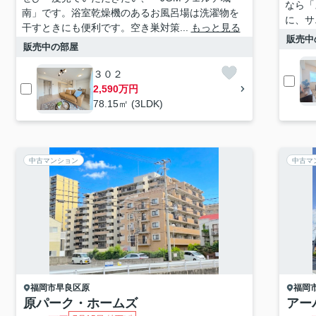
なら「
南」です。浴室乾燥機のあるお風呂場は洗濯物を
に、サ
干すときにも便利です。空き巣対策...
もっと見る
販売中
販売中の部屋
３０２
2,590万円
78.15㎡ (3LDK)
中古マンション
中古マ
福岡市早良区
原
福岡
原パーク・ホームズ
アー