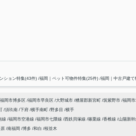
ション特集(43件)
福岡｜ペット可物件特集(25件)
福岡｜中古戸建て特
福岡市博多区
福岡市早良区
大野城市
糟屋郡新宮町
筑紫野市
福岡市
町
須玖南
下府
横手南町
野多目
横手
南線
福岡市空港線
福岡市七隈線
西鉄貝塚線
篠栗線
香椎線
山陽新
笹原
南福岡
博多
和白
桜並木