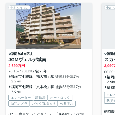
中古マンション
中古マ
福岡市城南区
堤
福岡
JGMヴェルデ城南
スカ
2,590
万円
3,090
78.15㎡ (3LDK) /築25年
66.50
福岡市七隈線
「
福大前
」駅 徒歩29分車7分
福岡
2.2km
2.9k
福岡市七隈線
「
六本松
」駅 徒歩53分車17分
福岡
7.0km
エレ
エレベーター
駐輪場
オートロック
防犯
防犯カメラ
バイク置場あり
公共下水
福岡市
ぜひ一度見ていただきたい、「JGMヴェルデ城