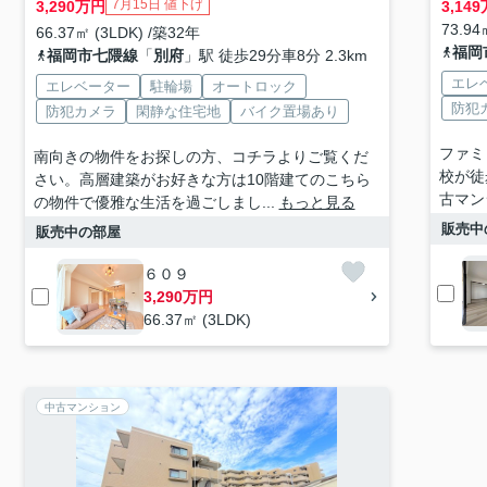
7月15日 値下げ
3,290
万円
3,149
73.94
66.37㎡ (3LDK) /築32年
福岡
福岡市七隈線
「
別府
」駅 徒歩29分車8分 2.3km
エレ
エレベーター
駐輪場
オートロック
防犯
防犯カメラ
閑静な住宅地
バイク置場あり
ファミ
南向きの物件をお探しの方、コチラよりご覧くだ
校が徒
さい。高層建築がお好きな方は10階建てのこちら
古マン
の物件で優雅な生活を過ごしまし...
もっと見る
販売中
販売中の部屋
６０９
3,290万円
66.37㎡ (3LDK)
中古マンション