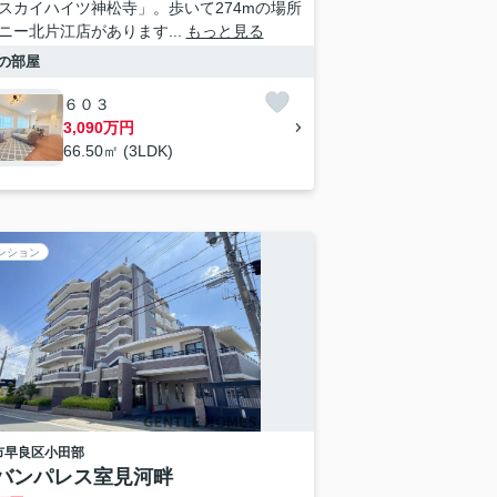
スカイハイツ神松寺」。歩いて274mの場所
ニー北片江店があります...
もっと見る
の部屋
６０３
3,090万円
66.50㎡ (3LDK)
ンション
市早良区
小田部
バンパレス室見河畔