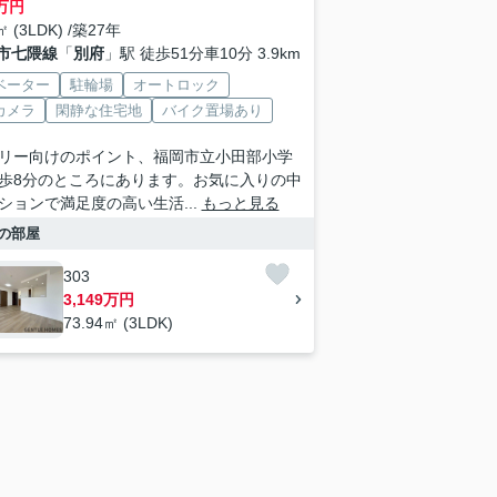
万円
㎡ (3LDK) /築27年
市七隈線
「
別府
」駅 徒歩51分車10分 3.9km
ベーター
駐輪場
オートロック
カメラ
閑静な住宅地
バイク置場あり
リー向けのポイント、福岡市立小田部小学
歩8分のところにあります。お気に入りの中
ションで満足度の高い生活...
もっと見る
の部屋
303
3,149万円
73.94㎡ (3LDK)