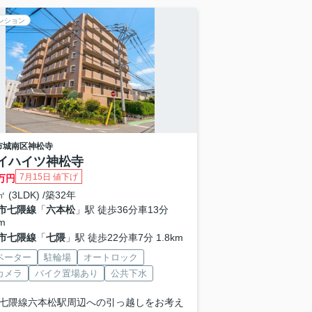
ンション
市城南区
神松寺
イハイツ神松寺
7月15日 値下げ
万円
㎡ (3LDK) /築32年
市七隈線
「
六本松
」駅 徒歩36分車13分
m
市七隈線
「
七隈
」駅 徒歩22分車7分 1.8km
ベーター
駐輪場
オートロック
カメラ
バイク置場あり
公共下水
七隈線六本松駅周辺への引っ越しをお考え