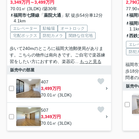
3,349
万円～
3,499
万円
2,790
70.01㎡ (3LDK) /築30年
77.90
福岡市七隈線
「
薬院大通
」駅 徒歩54分車12分
福岡
4.1km
福岡
エレベーター
駐輪場
オートロック
1.1k
宅配ボックス
防犯カメラ
閑静な住宅地
西鉄
エレ
歩いて240mのところに福岡大池郵便局がありま
防犯
す。こちらの物件は南向きです。ご自宅で楽器練
習をしたい方におすすめ、楽器応...
もっと見る
福岡市
販売中の部屋
歩18
問者の
407
販売中
3,499万円
70.01㎡ (3LDK)
507
3,349万円
70.01㎡ (3LDK)