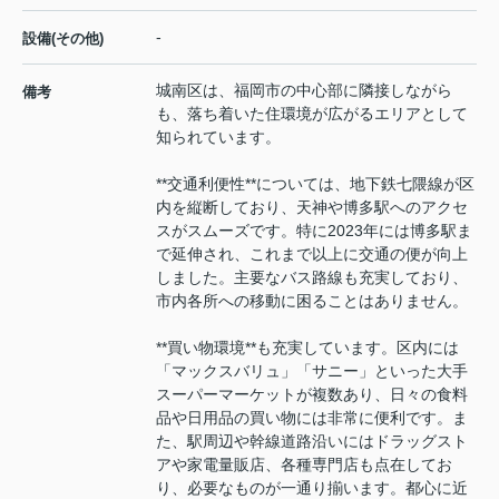
-
設備(その他)
城南区は、福岡市の中心部に隣接しながら
備考
も、落ち着いた住環境が広がるエリアとして
知られています。
**交通利便性**については、地下鉄七隈線が区
内を縦断しており、天神や博多駅へのアクセ
スがスムーズです。特に2023年には博多駅ま
で延伸され、これまで以上に交通の便が向上
しました。主要なバス路線も充実しており、
市内各所への移動に困ることはありません。
**買い物環境**も充実しています。区内には
「マックスバリュ」「サニー」といった大手
スーパーマーケットが複数あり、日々の食料
品や日用品の買い物には非常に便利です。ま
た、駅周辺や幹線道路沿いにはドラッグスト
アや家電量販店、各種専門店も点在してお
り、必要なものが一通り揃います。都心に近