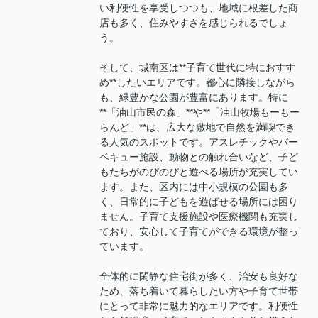
い利便性を享受しつつも、地域に根差した商
店も多く、住みやすさを感じられるでしょ
う。
そして、城南区は**子育て世代に特におすす
め**したいエリアです。都心に隣接しながら
も、緑豊かな公園が豊富にあります。特に
**「油山市民の森」**や**「油山牧場もーもー
らんど」**は、広大な敷地で自然を満喫でき
る人気のスポットです。アスレチックやバー
ベキュー施設、動物との触れ合いなど、子ど
もたちがのびのびと遊べる場所が充実してい
ます。また、区内には中小規模の公園も多
く、日常的に子どもを遊ばせる場所には困り
ません。子育て支援施設や医療機関も充実し
ており、安心して子育てができる環境が整っ
ています。
全体的に閑静な住宅街が多く、治安も良好な
ため、落ち着いて暮らしたい方や子育て世帯
にとって非常に魅力的なエリアです。利便性