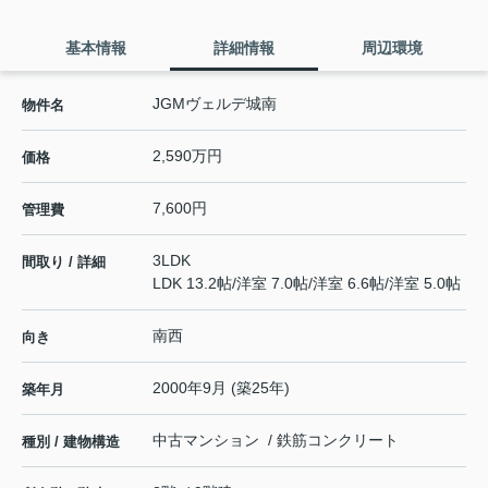
基本情報
詳細情報
周辺環境
JGMヴェルデ城南
物件名
2,590万円
価格
7,600円
管理費
3LDK
間取り / 詳細
LDK 13.2帖
/
洋室 7.0帖
/
洋室 6.6帖
/
洋室 5.0帖
南西
向き
2000年9月 (築25年)
築年月
中古マンション / 鉄筋コンクリート
種別 / 建物構造