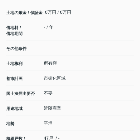
0万円 / 0万円
土地の敷金 / 保証金
- / 年
借地料 /
借地期間
その他条件
所有権
土地権利
市街化区域
都市計画
不要
国土法届出要否
近隣商業
用途地域
平坦
地勢
47戸 / -
棟総戸数 /