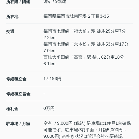
3階 / 9階建
所在階 / 階建
福岡県
福岡市城南区
堤
２丁目3-35
所在地
福岡市七隈線
「
福大前
」駅 徒歩29分車7分
交通
2.2km
福岡市七隈線
「
六本松
」駅 徒歩53分車17分
7.0km
西鉄大牟田線
「
高宮
」駅 徒歩62分車18分
6.1km
17,193円
修繕積立金
-
修繕積立基金
0万円
権利金
空有 / 9,000円 (税込) 駐車場は1住戸1台確保
駐車場 / 月額
可能です。駐車場/有(平面：月額5,000円～
9,000円) ※空き状況は管理会社へ要確認