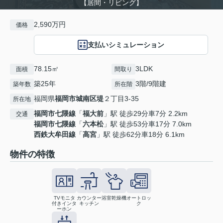
【居間・リビング】
2,590万円
価格
支払いシミュレーション
78.15㎡
3LDK
面積
間取り
築25年
3階/9階建
築年数
所在階
福岡県
福岡市城南区
堤
２丁目3-35
所在地
福岡市七隈線
「
福大前
」駅 徒歩29分車7分 2.2km
交通
福岡市七隈線
「
六本松
」駅 徒歩53分車17分 7.0km
西鉄大牟田線
「
高宮
」駅 徒歩62分車18分 6.1km
物件の特徴
TVモニタ
カウンター
浴室乾燥機
オートロッ
付きインタ
キッチン
ク
ーホン