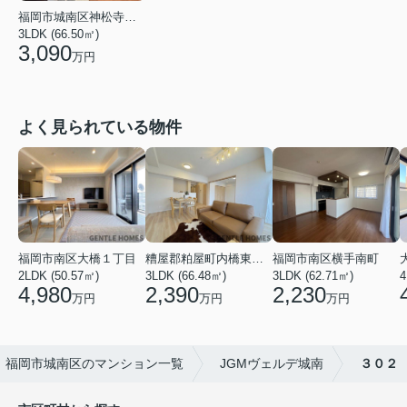
福岡市城南区神松寺２丁目
3LDK (66.50㎡)
3,090
万円
よく見られている物件
福岡市南区大橋１丁目
糟屋郡粕屋町内橋東２丁目
福岡市南区横手南町
2LDK (50.57㎡)
3LDK (66.48㎡)
4
3LDK (62.71㎡)
4,980
2,390
2,230
万円
万円
万円
福岡市城南区のマンション一覧
JGMヴェルデ城南
３０２