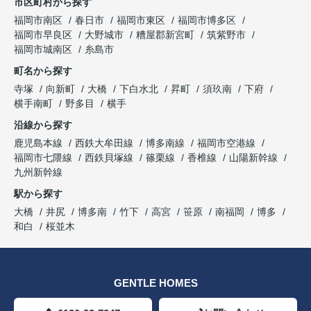
市区町村から探す
福岡市南区
春日市
福岡市東区
福岡市博多区
福岡市早良区
大野城市
糟屋郡新宮町
筑紫野市
福岡市城南区
糸島市
町名から探す
寺塚
向新町
大橋
下白水北
昇町
須玖南
下府
横手南町
野多目
横手
沿線から探す
鹿児島本線
西鉄大牟田線
博多南線
福岡市空港線
福岡市七隈線
西鉄貝塚線
篠栗線
香椎線
山陽新幹線
九州新幹線
駅から探す
大橋
井尻
博多南
竹下
高宮
笹原
南福岡
博多
和白
桜並木
GENTLE HOMES