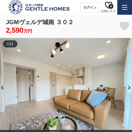
0
ログイン
お気に入り
JGMヴェルデ城南 ３０２
2,590
万円
1
/
11