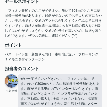
セールスポイント
「フィオレ井尻」のここがイチオシ。歩いて303mのところに福
岡横手郵便局があります。傾斜が少ないのでお年よりの方にもや
さしい平坦地です。交通のアクセスがしやすくと色んな所に行き
やすいです。西鉄大牟田線井尻周辺にある不動産の購入をご検討
してはいかがでしょうか。交通の利便性が高いため、快適な暮ら
しができます。ぜひお気軽にご連絡ください(^^)
ポイント
バス
トイレ別
新婚さん向け
市街地が近い
フローリング
ＴＶモニタ付インターホン
担当者のコメント
ぜひ一度見ていただきたい、「フィオレ井尻」で
す。歩いて303mのところに福岡横手郵便局がありま
す。顔が見える安心のTVインターホン付きです。市
中島 大輔
街地に近いだけあって、インフラが整備されていま
す。不動産の購入をご検討されているなら、福岡市
南区ではいかがでしょうか。新生活を快適にスター