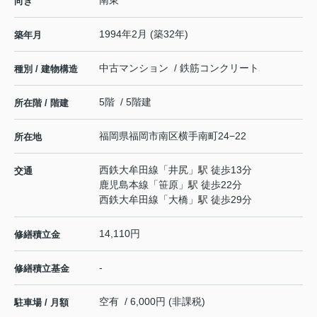
向き
1994年2月 (築32年)
築年月
中古マンション / 鉄筋コンクリート
種別 / 建物構造
5階 / 5階建
所在階 / 階建
福岡県
福岡市南区
横手南町
24−22
所在地
西鉄大牟田線
「
井尻
」駅 徒歩13分
交通
鹿児島本線
「
笹原
」駅 徒歩22分
西鉄大牟田線
「
大橋
」駅 徒歩29分
14,110円
修繕積立金
-
修繕積立基金
空有 / 6,000円 (非課税)
駐車場 / 月額