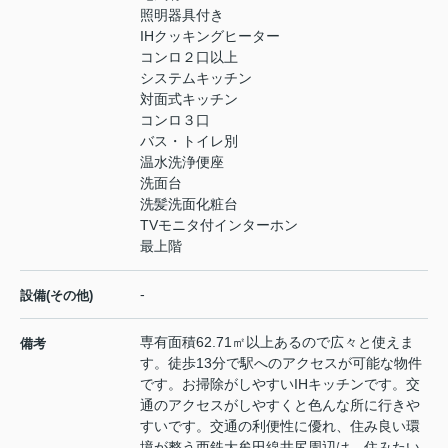
照明器具付き
IHクッキングヒーター
コンロ２口以上
システムキッチン
対面式キッチン
コンロ３口
バス・トイレ別
温水洗浄便座
洗面台
洗髪洗面化粧台
TVモニタ付インターホン
最上階
-
設備(その他)
専有面積62.71㎡以上あるので広々と使えま
備考
す。徒歩13分で駅へのアクセスが可能な物件
です。お掃除がしやすいIHキッチンです。交
通のアクセスがしやすくと色んな所に行きや
すいです。交通の利便性に優れ、住み良い環
境が整う西鉄大牟田線井尻周辺は、住みたい