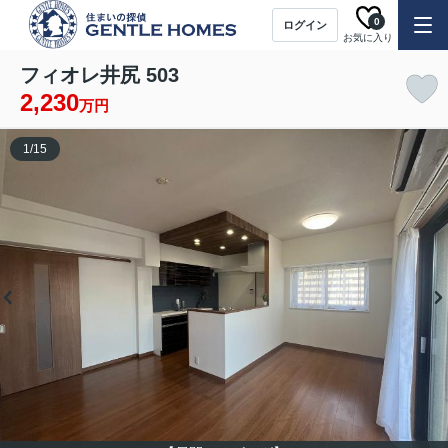
0
ログイン
お気に入り
フィオレ井尻 503
2,230
万円
1
/
15