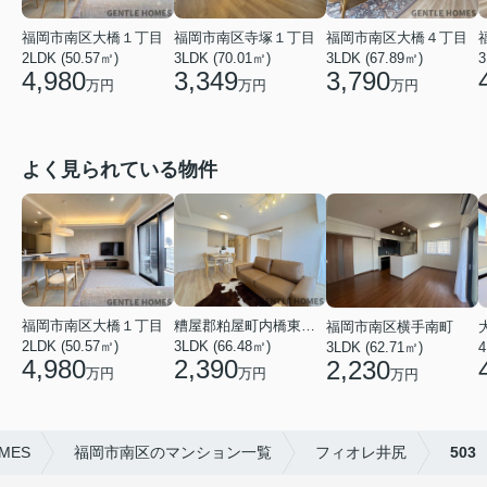
福岡市南区大橋１丁目
福岡市南区寺塚１丁目
福岡市南区大橋４丁目
2LDK (50.57㎡)
3LDK (70.01㎡)
3LDK (67.89㎡)
3
4,980
3,349
3,790
万円
万円
万円
よく見られている物件
福岡市南区大橋１丁目
糟屋郡粕屋町内橋東２丁目
福岡市南区横手南町
2LDK (50.57㎡)
3LDK (66.48㎡)
4
3LDK (62.71㎡)
4,980
2,390
2,230
万円
万円
万円
MES
福岡市南区のマンション一覧
フィオレ井尻
503