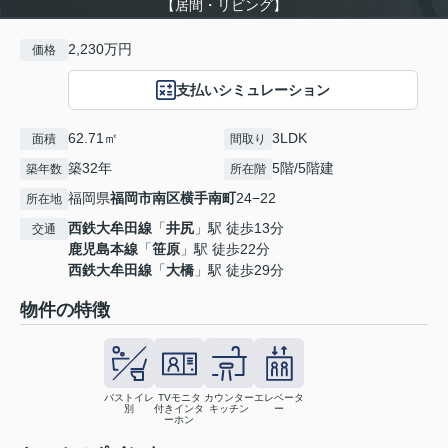
【居間・リビング】
2,230万円
価格
支払いシミュレーション
62.71㎡
3LDK
面積
間取り
築32年
5階/5階建
築年数
所在階
福岡県
福岡市南区
横手南町
24−22
所在地
西鉄大牟田線
「
井尻
」駅 徒歩13分
交通
鹿児島本線
「
笹原
」駅 徒歩22分
西鉄大牟田線
「
大橋
」駅 徒歩29分
物件の特徴
バストイレ
TVモニタ
カウンター
エレベータ
別
付きインタ
キッチン
ー
ーホン