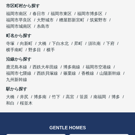
市区町村から探す
福岡市南区
春日市
福岡市東区
福岡市博多区
福岡市早良区
大野城市
糟屋郡新宮町
筑紫野市
福岡市城南区
糸島市
町名から探す
寺塚
向新町
大橋
下白水北
昇町
須玖南
下府
横手南町
野多目
横手
沿線から探す
鹿児島本線
西鉄大牟田線
博多南線
福岡市空港線
福岡市七隈線
西鉄貝塚線
篠栗線
香椎線
山陽新幹線
九州新幹線
駅から探す
大橋
井尻
博多南
竹下
高宮
笹原
南福岡
博多
和白
桜並木
GENTLE HOMES