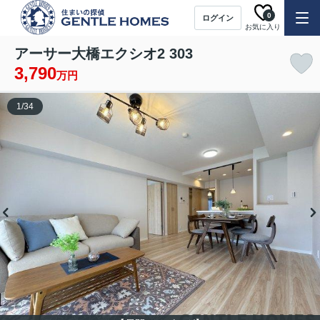
0
ログイン
お気に入り
アーサー大橋エクシオ2 303
3,790
万円
1
/
34