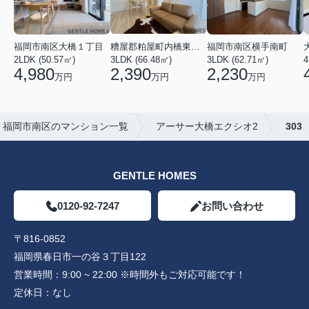
福岡市南区大橋１丁目
糟屋郡粕屋町内橋東２丁目
福岡市南区横手南町
2LDK (50.57㎡)
3LDK (66.48㎡)
4
3LDK (62.71㎡)
4,980
2,390
2,230
万円
万円
万円
福岡市南区のマンション一覧
アーサー大橋エクシオ2
303
GENTLE HOMES
0120-92-7247
お問い合わせ
〒816-0852
福岡県春日市一の谷３丁目122
営業時間：
9:00 ~ 22:00 ※時間外もご対応可能です！
定休日：
なし