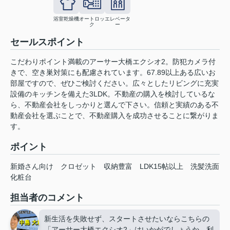
浴室乾燥機
オートロッ
エレベータ
ク
ー
セールスポイント
こだわりポイント満載のアーサー大橋エクシオ2。防犯カメラ付
きで、空き巣対策にも配慮されています。67.89以上ある広いお
部屋ですので、ぜひご検討ください。広々としたリビングに充実
設備のキッチンを備えた3LDK。不動産の購入を検討しているな
ら、不動産会社をしっかりと選んで下さい。信頼と実績のある不
動産会社を選ぶことで、不動産購入を成功させることに繋がりま
す。
ポイント
新婚さん向け
クロゼット
収納豊富
LDK15帖以上
洗髪洗面
化粧台
担当者のコメント
新生活を失敗せず、スタートさせたいならこちらの
「アーサー大橋エクシオ2」はいかがでしょうか。利