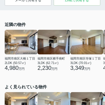
メールで共有する
LINEで共有する
近隣の物件
福岡市南区大橋１丁目
福岡市南区寺塚１丁目
福岡市南区横手南町
2LDK (50.57㎡)
3LDK (70.01㎡)
3
3LDK (62.71㎡)
4,980
3,349
2,230
万円
万円
万円
よく見られている物件