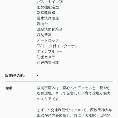
バス・トイレ別
追焚機能浴室
浴室乾燥機
温水洗浄便座
洗面台
洗髪洗面化粧台
収納豊富
オートロック
TVモニタ付インターホン
ディンプルキー
防犯カメラ
住戸内覧可能
-
設備(その他)
福岡市南区は、都心へのアクセスと、穏やか
備考
な住環境、そして充実した子育て環境が魅力
のエリアです。
まず、**交通利便性**について。西鉄天神大牟
田線が区内を縦断し、特に「大橋駅」は特急