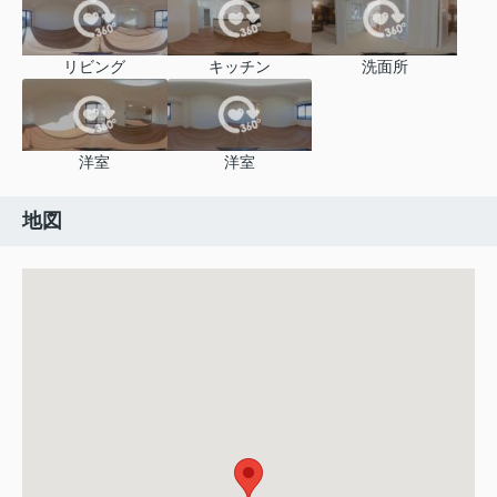
リビング
キッチン
洗面所
洋室
洋室
地図