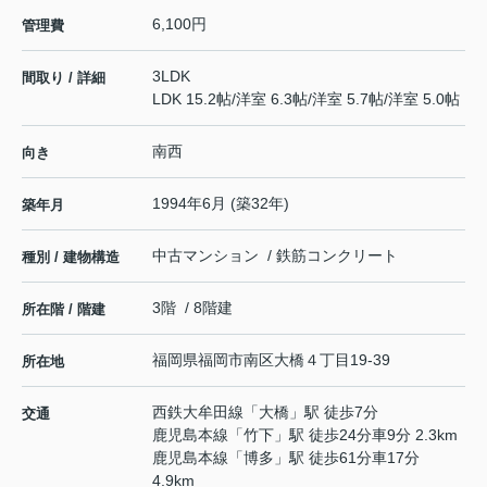
6,100円
管理費
3LDK
間取り / 詳細
LDK 15.2帖
/
洋室 6.3帖
/
洋室 5.7帖
/
洋室 5.0帖
南西
向き
1994年6月 (築32年)
築年月
中古マンション / 鉄筋コンクリート
種別 / 建物構造
3階 / 8階建
所在階 / 階建
福岡県
福岡市南区
大橋
４丁目19-39
所在地
西鉄大牟田線
「
大橋
」駅 徒歩7分
交通
鹿児島本線
「
竹下
」駅 徒歩24分車9分 2.3km
鹿児島本線
「
博多
」駅 徒歩61分車17分
4.9km