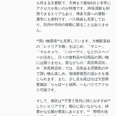
も停まる主要駅で、天神まで最短6分と非常に
アクセスが良いのが特徴です。JR笹原駅も利
用できるエリアもあり、博多方面への通勤・
通学にも便利です。バス路線も充実してお
り、区内や市内の移動に困ることはありませ
ん。
**買い物環境**も充実しています。大橋駅直結
の「レイリア大橋」をはじめ、「サニー」
「マルキョウ」「ハローデイ」などのスーパ
ーが点在し、日々の食料品や日用品の買い物
には困りません。昔ながらの「高宮商店街」
や「井尻商店街」では、活気ある雰囲気の中
で買い物も楽しめ、地域密着型の温かさを感
じられます。また、少し足を延ばせば大型商
業施設「ららぽーと福岡」へもバスでアクセ
ス可能です。
そして、南区は**子育て世代に特におすすめ**
したいエリアです。都心に近いながらも、緑
豊かな公園が豊富にあります。**「野間大池