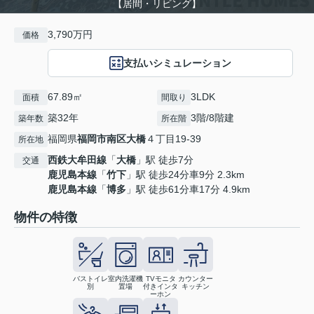
【居間・リビング】
3,790万円
価格
支払いシミュレーション
67.89㎡
3LDK
面積
間取り
築32年
3階/8階建
築年数
所在階
福岡県
福岡市南区
大橋
４丁目19-39
所在地
西鉄大牟田線
「
大橋
」駅 徒歩7分
交通
鹿児島本線
「
竹下
」駅 徒歩24分車9分 2.3km
鹿児島本線
「
博多
」駅 徒歩61分車17分 4.9km
物件の特徴
バストイレ
室内洗濯機
TVモニタ
カウンター
別
置場
付きインタ
キッチン
ーホン