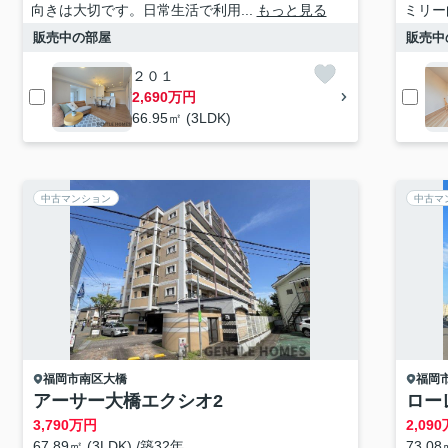
向きは大切です。日常生活で利用...
もっと見る
ミリー
販売中の部屋
販売中
２０１
2,690万円
66.95㎡ (3LDK)
中古マンション
中古マ
福岡市南区
大橋
福岡
アーサー大橋エクシオ2
ロー
3,790
万円
2,090
67.89㎡ (3LDK) /築32年
73.08