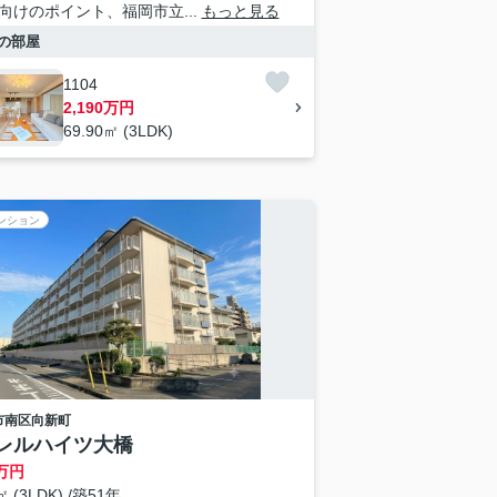
向けのポイント、福岡市立...
もっと見る
の部屋
1104
2,190万円
69.90㎡ (3LDK)
ンション
市南区
向新町
レルハイツ大橋
万円
㎡ (3LDK) /築51年