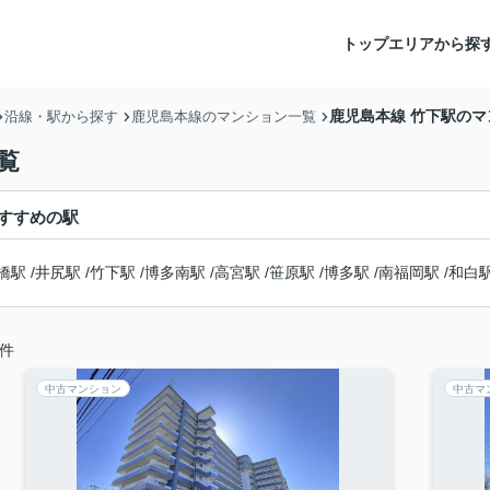
トップ
エリアから探
鹿児島本線 竹下駅の
沿線・駅から探す
鹿児島本線のマンション一覧
覧
すすめの駅
橋駅
/
井尻駅
/
竹下駅
/
博多南駅
/
高宮駅
/
笹原駅
/
博多駅
/
南福岡駅
/
和白
件
中古マンション
中古マ