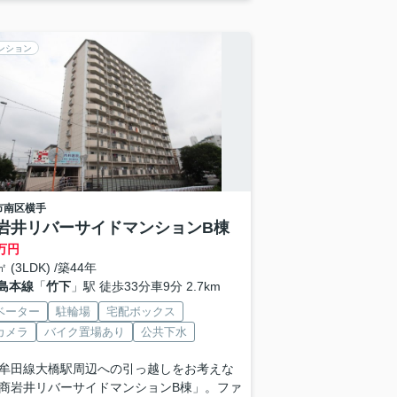
ンション
市南区
横手
岩井リバーサイドマンションB棟
万円
㎡ (3LDK) /築44年
島本線
「
竹下
」駅 徒歩33分車9分 2.7km
ベーター
駐輪場
宅配ボックス
カメラ
バイク置場あり
公共下水
牟田線大橋駅周辺への引っ越しをお考えな
商岩井リバーサイドマンションB棟」。ファ