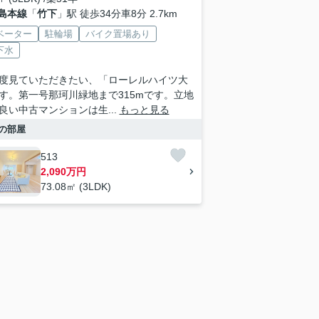
島本線
「
竹下
」駅 徒歩34分車8分 2.7km
ベーター
駐輪場
バイク置場あり
下水
度見ていただきたい、「ローレルハイツ大
す。第一号那珂川緑地まで315mです。立地
良い中古マンションは生...
もっと見る
の部屋
513
2,090万円
73.08㎡ (3LDK)