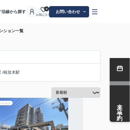
0
す
沿線から探す
お問い合わせ
お気に入り
マンション一覧
駅
/
桜並木駅
来店予約
ンション