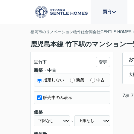
買う
福岡市のリノベーション物件は合同会社GENTLE HOMES
鹿児島本線 竹下駅のマンション一
お
竹下
変更
新築・中古
大
指定しない
新築
中古
7
7
棟
販売中のみ表示
価格
～