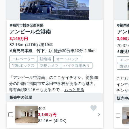
福岡市博多区
西月隈
福岡
アンピール空港南
アン
3,149
万円
3,090
82.16㎡ (4LDK) /築19年
70.37
鹿児島本線
「
竹下
」駅 徒歩30分車10分 2.9km
鹿児
エレベーター
駐輪場
オートロック
エレ
宅配ボックス
防犯カメラ
バイク置場あり
防犯
「アンピール空港南」のここがイチオシ。徒歩36
こだわ
分の距離に福岡市立席田中学校があるのも魅力。
イン性
専有面積82.16㎡もあるので...
もっと見る
チンが
販売中の部屋
販売中
402
3,149万円
82.16㎡ (4LDK)