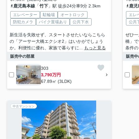
鹿児島本線
「
竹下
」駅 徒歩24分車9分 2.3km
鹿児
エレベーター
駐輪場
オートロック
エレ
防犯カメラ
バイク置場あり
公共下水
公共
新生活を失敗せず、スタートさせたいならこちら
ぜひ一
の「アーサー大橋エクシオ2」はいかがでしょう
橋」で
か。利便性に優れ、家族で暮らすに...
もっと見る
条件の
販売中の部屋
販売中
303
3,790万円
67.89㎡ (3LDK)
中古マンション