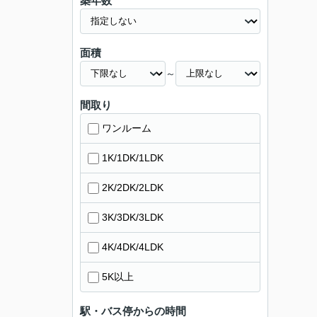
築年数
面積
～
間取り
ワンルーム
1K/1DK/1LDK
2K/2DK/2LDK
3K/3DK/3LDK
4K/4DK/4LDK
5K以上
駅・バス停からの時間