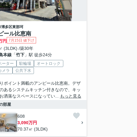
市博多区
東那珂
ピール比恵南
7月15日 値下げ
万円
㎡ (3LDK) /築30年
島本線
「
竹下
」駅 徒歩24分
ベーター
駐輪場
オートロック
カメラ
公共下水
りポイント満載のアンピール比恵南。デザ
のあるシステムキッチン付きなので、キッ
お洒落なスペースになってい...
もっと見る
の部屋
608
3,090万円
70.37㎡ (3LDK)