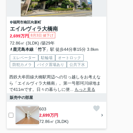
福岡市南区
向新町
エイルヴィラ大橋南
8月3日 値下げ
2,699
万円
72.86㎡ (3LDK) /築29年
鹿児島本線
「
竹下
」駅 徒歩44分車15分 3.8km
エレベーター
駐輪場
オートロック
防犯カメラ
バイク置場あり
公共下水
西鉄大牟田線大橋駅周辺への引っ越しをお考えな
ら「エイルヴィラ大橋南」。第一号那珂川緑地ま
で411mです。日々の暮らしに便...
もっと見る
販売中の部屋
603
2,699万円
72.86㎡ (3LDK)