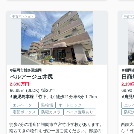
中古マンション
中古マ
福岡市博多区
諸岡
福岡
ベルアージュ井尻
日商
2,690
万円
2,190
66.95㎡ (3LDK) /築28年
69.90
鹿児島本線
「
竹下
」駅 徒歩21分車6分 1.7km
鹿児
エレベーター
駐輪場
オートロック
エレ
宅配ボックス
防犯カメラ
バイク置場あり
防犯
徒歩7分の場所に福岡市立宮竹小学校があります。
西鉄大
南西向きの物件をぜひ一度ご覧ください。部屋の
ら「日