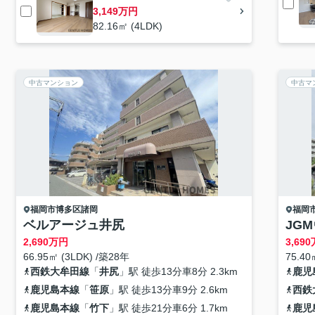
3,149万円
82.16㎡ (4LDK)
中古マンション
中古マ
福岡市博多区
諸岡
福岡
ベルアージュ井尻
JG
2,690
万円
3,690
66.95㎡ (3LDK) /築28年
75.40
西鉄大牟田線
「
井尻
」駅 徒歩13分車8分 2.3km
鹿児
鹿児島本線
「
笹原
」駅 徒歩13分車9分 2.6km
西鉄
鹿児島本線
「
竹下
」駅 徒歩21分車6分 1.7km
鹿児