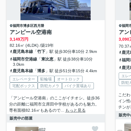
福岡市博多区
西月隈
福岡
アンピール空港南
アン
3,149
万円
3,090
82.16㎡ (4LDK) /築19年
70.37
鹿児島本線
「
竹下
」駅 徒歩30分車10分 2.9km
鹿児
福岡市空港線
「
東比恵
」駅 徒歩38分車10分
福岡
3.0km
鹿児
鹿児島本線
「
博多
」駅 徒歩51分車15分 4.4km
エレ
エレベーター
駐輪場
オートロック
防犯
宅配ボックス
防犯カメラ
バイク置場あり
こだわ
「アンピール空港南」のここがイチオシ。徒歩36
イン性
分の距離に福岡市立席田中学校があるのも魅力。
チンが
専有面積82.16㎡もあるので...
もっと見る
販売中
販売中の部屋
402