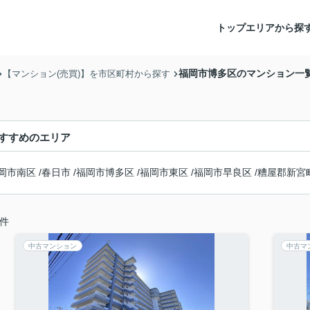
トップ
エリアから探
福岡市博多区のマンション一
【マンション(売買)】を市区町村から探す
すすめのエリア
岡市南区
/
春日市
/
福岡市博多区
/
福岡市東区
/
福岡市早良区
/
糟屋郡新宮
件
中古マンション
中古マ