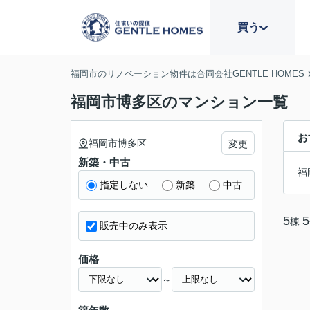
買う
福岡市のリノベーション物件は合同会社GENTLE HOMES
福岡市博多区のマンション一覧
お
福岡市博多区
変更
新築・中古
福
指定しない
新築
中古
5
5
棟
販売中のみ表示
価格
～