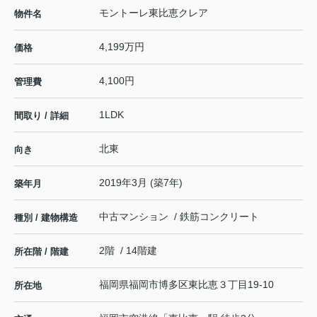
モントーレ東比恵クレア
物件名
4,199万円
価格
4,100円
管理費
1LDK
間取り / 詳細
北東
向き
2019年3月 (築7年)
築年月
中古マンション / 鉄筋コンクリート
種別 / 建物構造
2階 / 14階建
所在階 / 階建
福岡県
福岡市博多区
東比恵
３丁目19-10
所在地