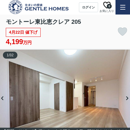
0
ログイン
お気に入り
モントーレ東比恵クレア 205
4月22日 値下げ
4,199
万円
1
/
32