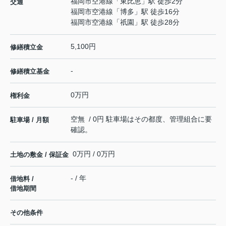
福岡市空港線
「
東比恵
」駅 徒歩2分
交通
福岡市空港線
「
博多
」駅 徒歩16分
福岡市空港線
「
祇園
」駅 徒歩28分
5,100円
修繕積立金
-
修繕積立基金
0万円
権利金
空無 / 0円 駐車場はその都度、管理組合に要
駐車場 / 月額
確認。
0万円 / 0万円
土地の敷金 / 保証金
- / 年
借地料 /
借地期間
その他条件