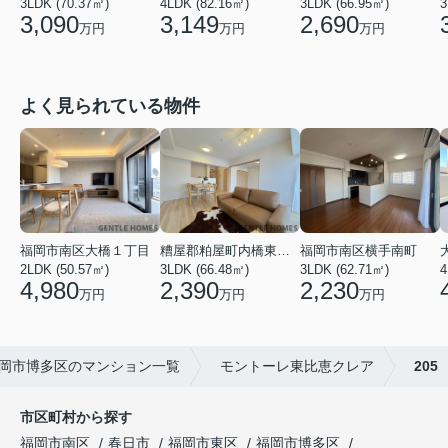
3LDK (70.37㎡)
4LDK (82.16㎡)
3LDK (66.95㎡)
3
3,090
3,149
2,690
万円
万円
万円
よく見られている物件
福岡市南区大橋１丁目
糟屋郡粕屋町内橋東２丁目
福岡市南区横手南町
2LDK (50.57㎡)
3LDK (66.48㎡)
4
3LDK (62.71㎡)
4,980
2,390
2,230
万円
万円
万円
岡市博多区のマンション一覧
モントーレ東比恵クレア
205
市区町村から探す
福岡市南区
春日市
福岡市東区
福岡市博多区