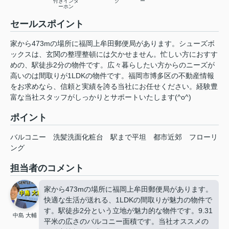
付きインタ
ク
ー
ーホン
セールスポイント
家から473mの場所に福岡上牟田郵便局があります。シューズボ
ックスは、玄関の整理整頓には欠かせません。忙しい方におすす
めの、駅徒歩2分の物件です。広々暮らしたい方からのニーズが
高いのは間取りが1LDKの物件です。福岡市博多区の不動産情報
をお求めなら、信頼と実績を誇る当社にお任せください。経験豊
富な当社スタッフがしっかりとサポートいたします(^o^)
ポイント
バルコニー
洗髪洗面化粧台
駅まで平坦
都市近郊
フローリ
ング
担当者のコメント
家から473mの場所に福岡上牟田郵便局があります。
快適な生活が送れる、1LDKの間取りが魅力の物件で
す。駅徒歩2分という立地が魅力的な物件です。9.31
中島 大輔
平米の広さのバルコニー面積です。当社オススメの