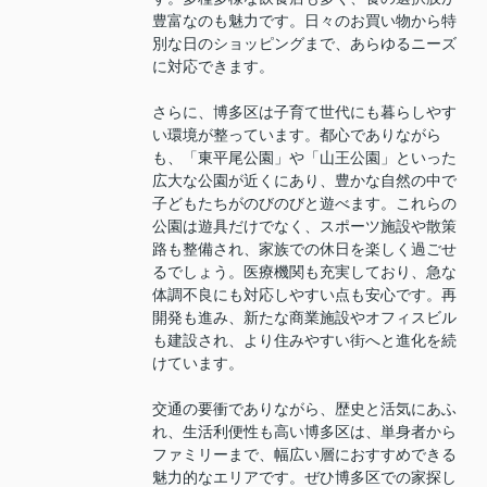
豊富なのも魅力です。日々のお買い物から特
別な日のショッピングまで、あらゆるニーズ
に対応できます。
さらに、博多区は子育て世代にも暮らしやす
い環境が整っています。都心でありながら
も、「東平尾公園」や「山王公園」といった
広大な公園が近くにあり、豊かな自然の中で
子どもたちがのびのびと遊べます。これらの
公園は遊具だけでなく、スポーツ施設や散策
路も整備され、家族での休日を楽しく過ごせ
るでしょう。医療機関も充実しており、急な
体調不良にも対応しやすい点も安心です。再
開発も進み、新たな商業施設やオフィスビル
も建設され、より住みやすい街へと進化を続
けています。
交通の要衝でありながら、歴史と活気にあふ
れ、生活利便性も高い博多区は、単身者から
ファミリーまで、幅広い層におすすめできる
魅力的なエリアです。ぜひ博多区での家探し