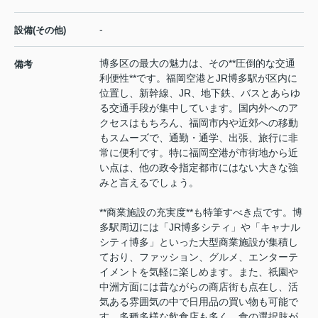
-
設備(その他)
博多区の最大の魅力は、その**圧倒的な交通
備考
利便性**です。福岡空港とJR博多駅が区内に
位置し、新幹線、JR、地下鉄、バスとあらゆ
る交通手段が集中しています。国内外へのア
クセスはもちろん、福岡市内や近郊への移動
もスムーズで、通勤・通学、出張、旅行に非
常に便利です。特に福岡空港が市街地から近
い点は、他の政令指定都市にはない大きな強
みと言えるでしょう。
**商業施設の充実度**も特筆すべき点です。博
多駅周辺には「JR博多シティ」や「キャナル
シティ博多」といった大型商業施設が集積し
ており、ファッション、グルメ、エンターテ
イメントを気軽に楽しめます。また、祇園や
中洲方面には昔ながらの商店街も点在し、活
気ある雰囲気の中で日用品の買い物も可能で
す。多種多様な飲食店も多く、食の選択肢が