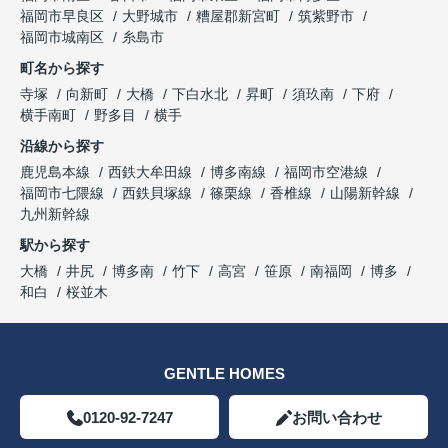
福岡市早良区
大野城市
糟屋郡新宮町
筑紫野市
福岡市城南区
糸島市
町名から探す
寺塚
向新町
大橋
下白水北
昇町
須玖南
下府
横手南町
野多目
横手
沿線から探す
鹿児島本線
西鉄大牟田線
博多南線
福岡市空港線
福岡市七隈線
西鉄貝塚線
篠栗線
香椎線
山陽新幹線
九州新幹線
駅から探す
大橋
井尻
博多南
竹下
高宮
笹原
南福岡
博多
和白
桜並木
GENTLE HOMES
0120-92-7247
お問い合わせ