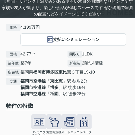
【居間・リビング】温かみのある明るい木目の開放的なリビングです
家族や友人が集まり、楽しい会話が弾むスペースです ぜひ現地で家具
の配置などをイメージしてください
4,199万円
価格
支払いシミュレーション
42.77㎡
1LDK
面積
間取り
築7年
2階/14階建
築年数
所在階
福岡県
福岡市博多区
東比恵
３丁目19-10
所在地
福岡市空港線
「
東比恵
」駅 徒歩2分
交通
福岡市空港線
「
博多
」駅 徒歩16分
福岡市空港線
「
祇園
」駅 徒歩28分
物件の特徴
TVモニタ
浴室乾燥機
オートロッ
エレベータ