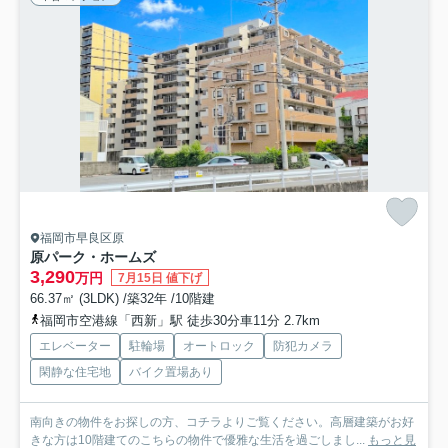
福岡市早良区原
原パーク・ホームズ
3,290
万円
7月15日 値下げ
66.37㎡ (3LDK) /築32年 /10階建
福岡市空港線「西新」駅 徒歩30分車11分 2.7km
エレベーター
駐輪場
オートロック
防犯カメラ
閑静な住宅地
バイク置場あり
南向きの物件をお探しの方、コチラよりご覧ください。高層建築がお好
きな方は10階建てのこちらの物件で優雅な生活を過ごしまし...
もっと見