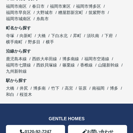
福岡市南区
春日市
福岡市東区
福岡市博多区
福岡市早良区
大野城市
糟屋郡新宮町
筑紫野市
福岡市城南区
糸島市
町名から探す
寺塚
向新町
大橋
下白水北
昇町
須玖南
下府
横手南町
野多目
横手
沿線から探す
鹿児島本線
西鉄大牟田線
博多南線
福岡市空港線
福岡市七隈線
西鉄貝塚線
篠栗線
香椎線
山陽新幹線
九州新幹線
駅から探す
大橋
井尻
博多南
竹下
高宮
笹原
南福岡
博多
和白
桜並木
GENTLE HOMES
0120-92-7247
お問い合わせ