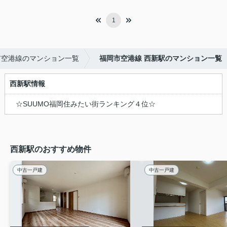
1
市空港線のマンション一覧
福岡市空港線 西新駅のマンション一覧
西新駅情報
☆SUUMO福岡住みたい街ランキング４位☆
西新駅のおすすめ物件
中古一戸建
中古一戸建