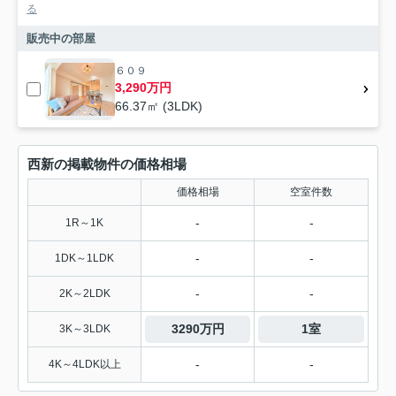
る
販売中の部屋
６０９
3,290万円
66.37㎡ (3LDK)
西新の掲載物件の価格相場
価格相場
空室件数
-
-
1R～1K
-
-
1DK～1LDK
-
-
2K～2LDK
3290万円
1室
3K～3LDK
-
-
4K～4LDK以上