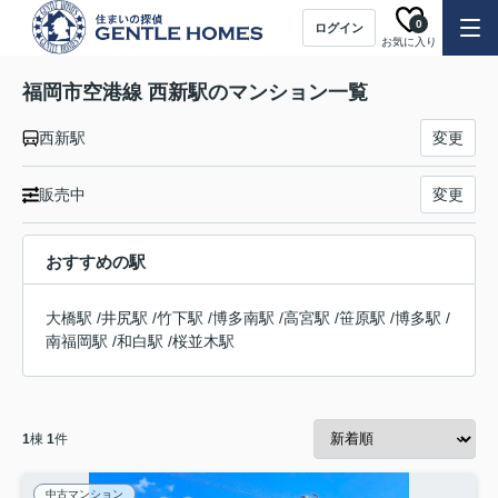
0
ログイン
お気に入り
福岡市空港線 西新駅のマンション一覧
西新駅
変更
販売中
変更
おすすめの駅
大橋駅
/
井尻駅
/
竹下駅
/
博多南駅
/
高宮駅
/
笹原駅
/
博多駅
/
南福岡駅
/
和白駅
/
桜並木駅
1
棟
1
件
中古マンション