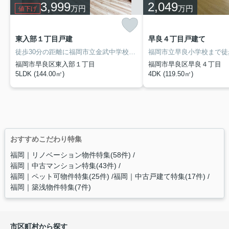
3,999
2,049
万円
万円
値下げ
東入部１丁目戸建
早良４丁目戸建て
徒歩30分の距離に福岡市立金武中学校があるのも魅力。ここでご紹介している物件は、南東向きです。ファミリーに好評。経済的にもうれしい中古の戸建て物件です。福岡市早良区の福岡市七隈線野芥付近で新生活を始めましょう。当社では、マイホームに相応しい一戸建て情報も数多くご用意しております。
福岡市早良区東入部１丁目
福岡市早良区早良４丁目
5LDK (144.00㎡)
4DK (119.50㎡)
おすすめこだわり特集
福岡｜リノベーション物件特集(58件)
福岡｜中古マンション特集(43件)
福岡｜ペット可物件特集(25件)
福岡｜中古戸建て特集(17件)
福岡｜築浅物件特集(7件)
市区町村から探す