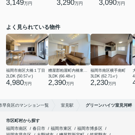
3,149
3,290
3,090
万円
万円
万円
よく見られている物件
福岡市南区大橋１丁目
糟屋郡粕屋町内橋東２丁目
福岡市南区横手南町
2LDK (50.57㎡)
3LDK (66.48㎡)
3LDK (62.71㎡)
4
4,980
2,390
2,230
万円
万円
万円
市早良区のマンション一覧
室見駅
グリーンハイツ室見河畔
市区町村から探す
福岡市南区
春日市
福岡市東区
福岡市博多区
福岡市早良区
大野城市
糟屋郡新宮町
筑紫野市