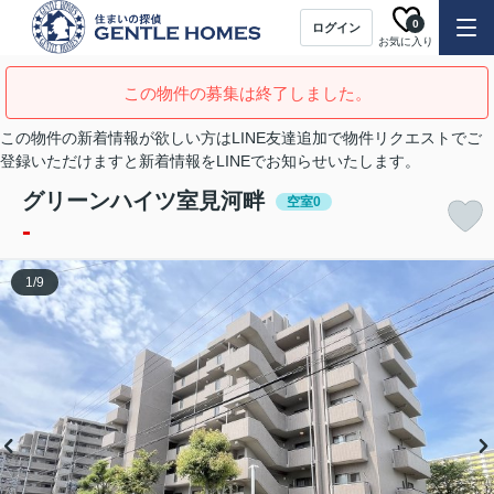
0
ログイン
お気に入り
この物件の募集は終了しました。
この物件の新着情報が欲しい方はLINE友達追加で物件リクエストでご
登録いただけますと新着情報をLINEでお知らせいたします。
グリーンハイツ室見河畔
空室0
-
1
/
9