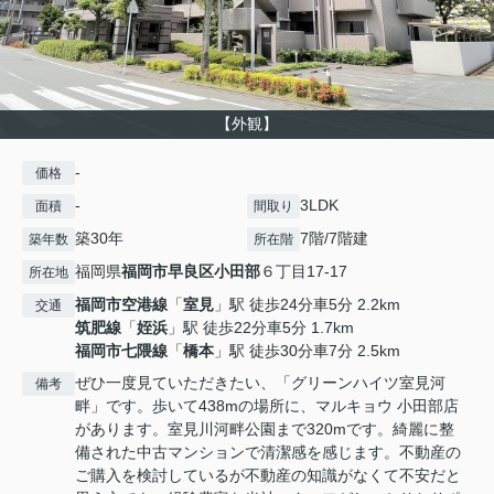
【外観】
-
価格
-
3LDK
面積
間取り
築30年
7階/7階建
築年数
所在階
福岡県
福岡市早良区
小田部
６丁目17-17
所在地
福岡市空港線
「
室見
」駅 徒歩24分車5分 2.2km
交通
筑肥線
「
姪浜
」駅 徒歩22分車5分 1.7km
福岡市七隈線
「
橋本
」駅 徒歩30分車7分 2.5km
ぜひ一度見ていただきたい、「グリーンハイツ室見河
備考
畔」です。歩いて438mの場所に、マルキョウ 小田部店
があります。室見川河畔公園まで320mです。綺麗に整
備された中古マンションで清潔感を感じます。不動産の
ご購入を検討しているが不動産の知識がなくて不安だと