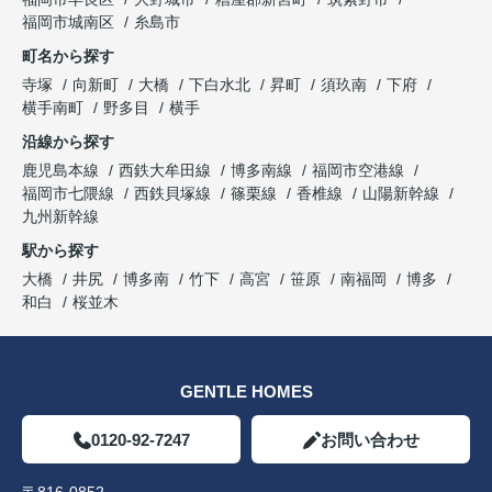
福岡市城南区
糸島市
町名から探す
寺塚
向新町
大橋
下白水北
昇町
須玖南
下府
横手南町
野多目
横手
沿線から探す
鹿児島本線
西鉄大牟田線
博多南線
福岡市空港線
福岡市七隈線
西鉄貝塚線
篠栗線
香椎線
山陽新幹線
九州新幹線
駅から探す
大橋
井尻
博多南
竹下
高宮
笹原
南福岡
博多
和白
桜並木
GENTLE HOMES
0120-92-7247
お問い合わせ