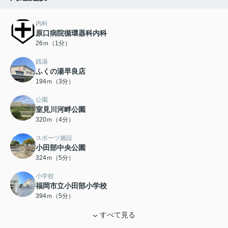
内科
原口病院循環器科内科
26ｍ（1分）
銭湯
ふくの湯早良店
194ｍ（3分）
公園
室見川河畔公園
320ｍ（4分）
スポーツ施設
小田部中央公園
324ｍ（5分）
小学校
福岡市立小田部小学校
394ｍ（5分）
すべて見る