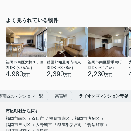
よく見られている物件
福岡市南区大橋１丁目
糟屋郡粕屋町内橋東２丁目
福岡市南区横手南町
2LDK (50.57㎡)
3LDK (66.48㎡)
3LDK (62.71㎡)
4
4,980
2,390
2,230
万円
万円
万円
市南区のマンション一覧
高宮駅
ライオンズマンション寺塚
市区町村から探す
福岡市南区
春日市
福岡市東区
福岡市博多区
福岡市早良区
大野城市
糟屋郡新宮町
筑紫野市
福岡市城南区
糸島市