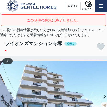
0
ログイン
お気に入り
この物件の募集は終了しました。
この物件の新着情報が欲しい方はLINE友達追加で物件リクエストでご
登録いただけますと新着情報をLINEでお知らせいたします。
ライオンズマンション寺塚
空室0
-
1
/
5