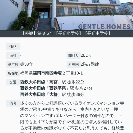
【外観】築３５年【長丘小学校】【長丘中学校】
-
価格
-
2LDK
面積
間取り
築39年
2階/7階建
築年数
所在階
福岡県
福岡市南区
寺塚
２丁目19-1
所在地
西鉄大牟田線
「
高宮
」駅 徒歩22分
交通
西鉄大牟田線
「
西鉄平尾
」駅 徒歩27分
西鉄大牟田線
「
大橋
」駅 徒歩36分
多くの方からご好評頂いているライオンズマンション寺
備考
塚のご紹介♪中古でありながら、室内もきれいな一押し
のマンションです♪エレベーター付きの物件なので、上
階でも上り下りが楽です♪不動産のご購入を検討してい
るが不動産の知識がなくて不安だと思う方でも、経験豊