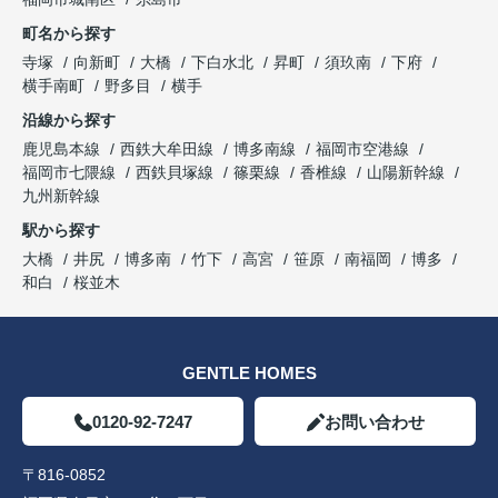
町名から探す
寺塚
向新町
大橋
下白水北
昇町
須玖南
下府
横手南町
野多目
横手
沿線から探す
鹿児島本線
西鉄大牟田線
博多南線
福岡市空港線
福岡市七隈線
西鉄貝塚線
篠栗線
香椎線
山陽新幹線
九州新幹線
駅から探す
大橋
井尻
博多南
竹下
高宮
笹原
南福岡
博多
和白
桜並木
GENTLE HOMES
0120-92-7247
お問い合わせ
〒816-0852