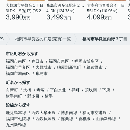
大野城市平野台１丁目
糸島市波多江駅南２丁目
太宰府市青葉台４丁目
3LDK＋S(納戸) (95.23㎡)
4LDK (124.78㎡)
5SLDK (110.96㎡)
3,990
3,499
4,099
万円
万円
万円
S
福岡市早良区の戸建(売買)一覧
福岡市早良区内野３丁目
市区町村から探す
福岡市南区
春日市
福岡市東区
福岡市博多区
福岡市早良区
大野城市
糟屋郡新宮町
筑紫野市
福岡市城南区
糸島市
町名から探す
向新町
大橋
寺塚
下白水北
昇町
須玖南
下府
横手南町
野多目
横手
沿線から探す
鹿児島本線
西鉄大牟田線
博多南線
福岡市空港線
福岡市七隈線
西鉄貝塚線
篠栗線
香椎線
山陽新幹線
九州新幹線