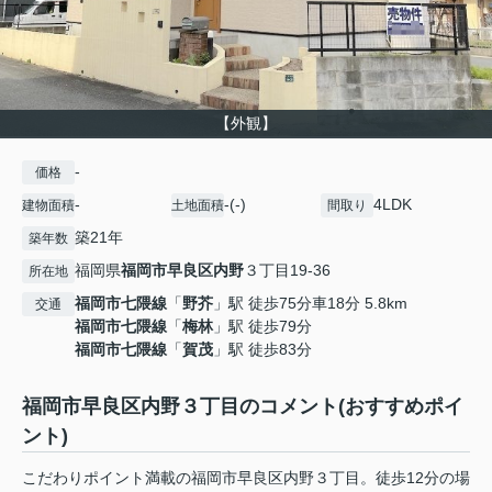
【外観】
-
価格
-
-(-)
4LDK
建物面積
土地面積
間取り
築21年
築年数
福岡県
福岡市早良区
内野
３丁目19-36
所在地
福岡市七隈線
「
野芥
」駅 徒歩75分車18分 5.8km
交通
福岡市七隈線
「
梅林
」駅 徒歩79分
福岡市七隈線
「
賀茂
」駅 徒歩83分
福岡市早良区内野３丁目のコメント(おすすめポイ
ント)
こだわりポイント満載の福岡市早良区内野３丁目。徒歩12分の場