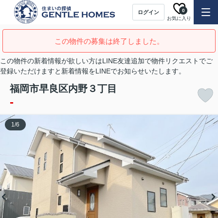
0
ログイン
お気に入り
この物件の募集は終了しました。
この物件の新着情報が欲しい方はLINE友達追加で物件リクエストでご
登録いただけますと新着情報をLINEでお知らせいたします。
福岡市早良区内野３丁目
-
1
/
6