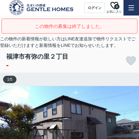
0
ログイン
お気に入り
この物件の募集は終了しました。
この物件の新着情報が欲しい方はLINE友達追加で物件リクエストでご
登録いただけますと新着情報をLINEでお知らせいたします。
福津市有弥の里２丁目
-
1
/
5