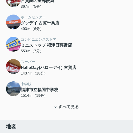
古賀舞の里郵便局
367ｍ（5分）
ホームセンター
グッデイ 古賀千鳥店
403ｍ（6分）
コンビニエンスストア
ミニストップ 福津日蒔野店
553ｍ（7分）
スーパー
HalloDay(ハローデイ) 古賀店
1437ｍ（18分）
中学校
福津市立福間中学校
1514ｍ（19分）
すべて見る
地図