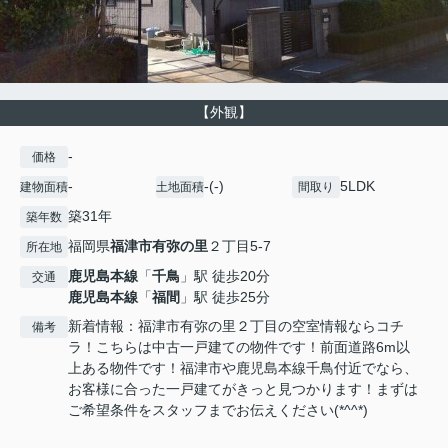
【外観】
-
価格
-
-(-)
5LDK
建物面積
土地面積
間取り
築31年
築年数
福岡県
福津市
有弥の里
２丁目5-7
所在地
鹿児島本線
「
千鳥
」駅 徒歩20分
交通
鹿児島本線
「
福間
」駅 徒歩25分
新着情報：福津市有弥の里２丁目の空室情報ならコチ
備考
ラ！こちらは中古一戸建ての物件です！前面道路6m以
上ある物件です！福津市や鹿児島本線千鳥付近でなら、
お客様に合った一戸建てがきっと見つかります！まずは
ご希望条件をスタッフまでお伝えください(*^^*)