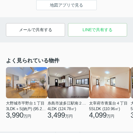
地図アプリで見る
メールで共有する
LINEで共有する
よく見られている物件
大野城市平野台１丁目
糸島市波多江駅南２丁目
太宰府市青葉台４丁目
3LDK＋S(納戸) (95.23㎡)
4LDK (124.78㎡)
5SLDK (110.96㎡)
3,990
3,499
4,099
万円
万円
万円