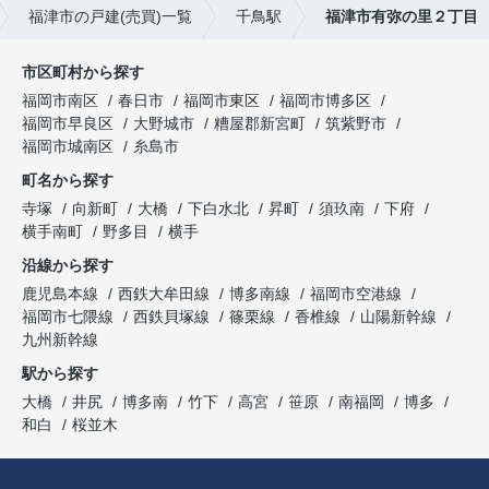
福津市の戸建(売買)一覧
千鳥駅
福津市有弥の里２丁目
市区町村から探す
福岡市南区
春日市
福岡市東区
福岡市博多区
福岡市早良区
大野城市
糟屋郡新宮町
筑紫野市
福岡市城南区
糸島市
町名から探す
寺塚
向新町
大橋
下白水北
昇町
須玖南
下府
横手南町
野多目
横手
沿線から探す
鹿児島本線
西鉄大牟田線
博多南線
福岡市空港線
福岡市七隈線
西鉄貝塚線
篠栗線
香椎線
山陽新幹線
九州新幹線
駅から探す
大橋
井尻
博多南
竹下
高宮
笹原
南福岡
博多
和白
桜並木