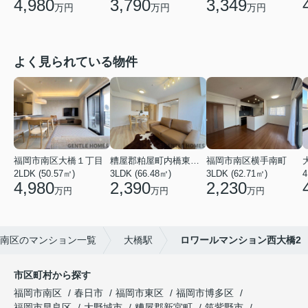
4,980
3,790
3,349
万円
万円
万円
よく見られている物件
福岡市南区大橋１丁目
糟屋郡粕屋町内橋東２丁目
福岡市南区横手南町
2LDK (50.57㎡)
3LDK (66.48㎡)
3LDK (62.71㎡)
4
4,980
2,390
2,230
万円
万円
万円
南区のマンション一覧
大橋駅
ロワールマンション西大橋2
市区町村から探す
福岡市南区
春日市
福岡市東区
福岡市博多区
福岡市早良区
大野城市
糟屋郡新宮町
筑紫野市