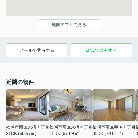
地図アプリで見る
メールで共有する
LINEで共有する
近隣の物件
福岡市南区大橋１丁目
福岡市南区大橋４丁目
福岡市南区寺塚１丁目
2LDK (50.57㎡)
3LDK (67.89㎡)
3LDK (70.01㎡)
3