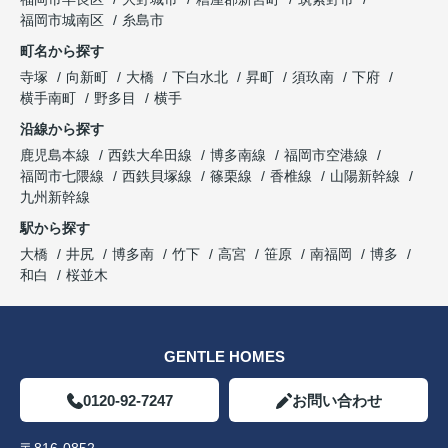
福岡市城南区
糸島市
町名から探す
寺塚
向新町
大橋
下白水北
昇町
須玖南
下府
横手南町
野多目
横手
沿線から探す
鹿児島本線
西鉄大牟田線
博多南線
福岡市空港線
福岡市七隈線
西鉄貝塚線
篠栗線
香椎線
山陽新幹線
九州新幹線
駅から探す
大橋
井尻
博多南
竹下
高宮
笹原
南福岡
博多
和白
桜並木
GENTLE HOMES
0120-92-7247
お問い合わせ
〒816-0852