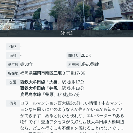
【外観】
-
価格
-
2LDK
面積
間取り
築38年
3階/8階建
築年数
所在階
福岡県
福岡市南区
三宅
３丁目17-36
所在地
西鉄大牟田線
「
大橋
」駅 徒歩17分
交通
西鉄大牟田線
「
井尻
」駅 徒歩19分
鹿児島本線
「
笹原
」駅 徒歩27分
ロワールマンション西大橋2の詳しい情報！中古マンシ
備考
ョンなら周りにどのような人が住んでいるかも知ること
ができます！あると何かと便利な、エレベーターのある
物件です！交通アクセスが良好な西鉄大牟田線大橋周辺
なら、どこへ行くにも不便さを感じることはないでしょ