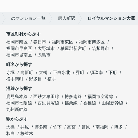
のマンション一覧
唐人町駅
ロイヤルマンション大濠
市区町村から探す
福岡市南区
春日市
福岡市東区
福岡市博多区
福岡市早良区
大野城市
糟屋郡新宮町
筑紫野市
福岡市城南区
糸島市
町名から探す
寺塚
向新町
大橋
下白水北
昇町
須玖南
下府
横手南町
野多目
横手
沿線から探す
鹿児島本線
西鉄大牟田線
博多南線
福岡市空港線
福岡市七隈線
西鉄貝塚線
篠栗線
香椎線
山陽新幹線
九州新幹線
駅から探す
大橋
井尻
博多南
竹下
高宮
笹原
南福岡
博多
和白
桜並木