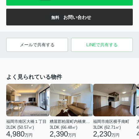
お問い合わせ
無料
メールで共有する
LINEで共有する
よく見られている物件
福岡市南区大橋１丁目
糟屋郡粕屋町内橋東２丁目
福岡市南区横手南町
2LDK (50.57㎡)
3LDK (66.48㎡)
3LDK (62.71㎡)
4
4,980
2,390
2,230
万円
万円
万円