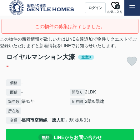
0
ログイン
お気に入り
この物件の募集は終了しました。
この物件の新着情報が欲しい方はLINE友達追加で物件リクエストでご
登録いただけますと新着情報をLINEでお知らせいたします。
ロイヤルマンション大濠
空室0
-
-
価格
-
2LDK
面積
間取り
築43年
2階/5階建
築年数
所在階
所在地
福岡市空港線
「
唐人町
」駅 徒歩9分
交通
LINEからお問い合わせ
無料