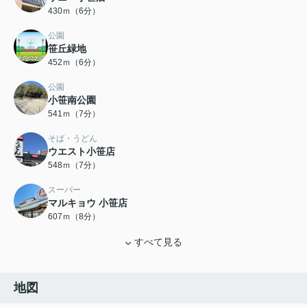
430ｍ（6分）
公園
笹丘緑地
452ｍ（6分）
公園
小笹南公園
541ｍ（7分）
そば・うどん
ウエスト小笹店
548ｍ（7分）
スーパー
マルキョウ 小笹店
607ｍ（8分）
すべて見る
地図