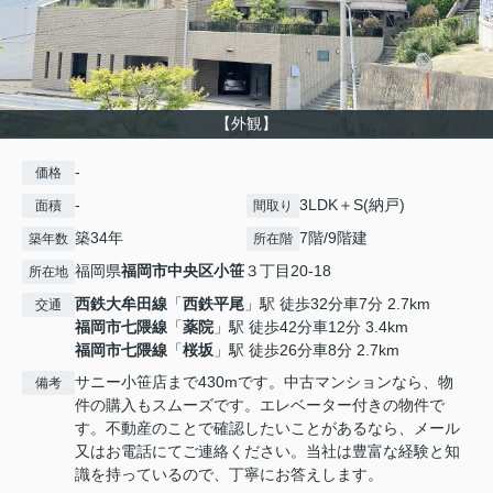
【外観】
-
価格
-
3LDK＋S(納戸)
面積
間取り
築34年
7階/9階建
築年数
所在階
福岡県
福岡市中央区
小笹
３丁目20-18
所在地
西鉄大牟田線
「
西鉄平尾
」駅 徒歩32分車7分 2.7km
交通
福岡市七隈線
「
薬院
」駅 徒歩42分車12分 3.4km
福岡市七隈線
「
桜坂
」駅 徒歩26分車8分 2.7km
サニー小笹店まで430mです。中古マンションなら、物
備考
件の購入もスムーズです。エレベーター付きの物件で
す。不動産のことで確認したいことがあるなら、メール
又はお電話にてご連絡ください。当社は豊富な経験と知
識を持っているので、丁寧にお答えします。