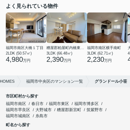
よく見られている物件
福岡市南区大橋１丁目
糟屋郡粕屋町内橋東２丁目
福岡市南区横手南町
2LDK (50.57㎡)
3LDK (66.48㎡)
3LDK (62.71㎡)
4
4,980
2,390
2,230
万円
万円
万円
HOMES
福岡市中央区のマンション一覧
グランドール小笹
市区町村から探す
福岡市南区
春日市
福岡市東区
福岡市博多区
福岡市早良区
大野城市
糟屋郡新宮町
筑紫野市
福岡市城南区
糸島市
町名から探す