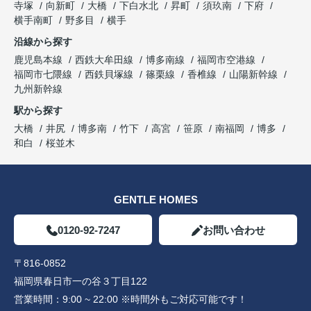
寺塚
向新町
大橋
下白水北
昇町
須玖南
下府
横手南町
野多目
横手
沿線から探す
鹿児島本線
西鉄大牟田線
博多南線
福岡市空港線
福岡市七隈線
西鉄貝塚線
篠栗線
香椎線
山陽新幹線
九州新幹線
駅から探す
大橋
井尻
博多南
竹下
高宮
笹原
南福岡
博多
和白
桜並木
GENTLE HOMES
0120-92-7247
お問い合わせ
〒816-0852
福岡県春日市一の谷３丁目122
営業時間：
9:00 ~ 22:00 ※時間外もご対応可能です！