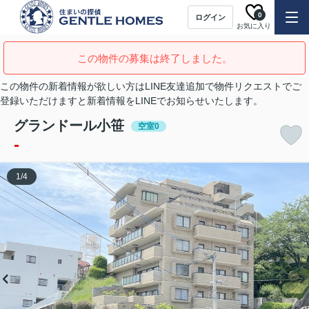
0
ログイン
お気に入り
この物件の募集は終了しました。
この物件の新着情報が欲しい方はLINE友達追加で物件リクエストでご
登録いただけますと新着情報をLINEでお知らせいたします。
グランドール小笹
空室0
-
1
/
4