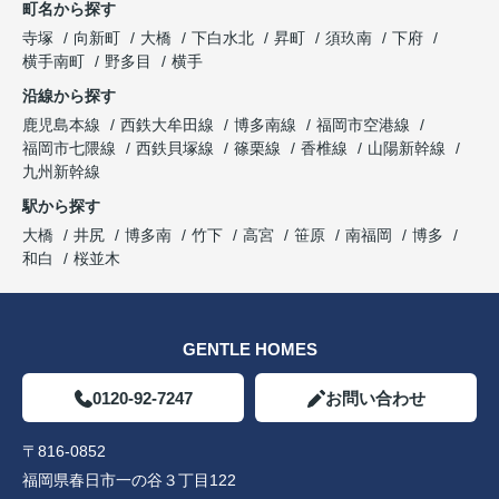
町名から探す
寺塚
向新町
大橋
下白水北
昇町
須玖南
下府
横手南町
野多目
横手
沿線から探す
鹿児島本線
西鉄大牟田線
博多南線
福岡市空港線
福岡市七隈線
西鉄貝塚線
篠栗線
香椎線
山陽新幹線
九州新幹線
駅から探す
大橋
井尻
博多南
竹下
高宮
笹原
南福岡
博多
和白
桜並木
GENTLE HOMES
0120-92-7247
お問い合わせ
〒816-0852
福岡県春日市一の谷３丁目122