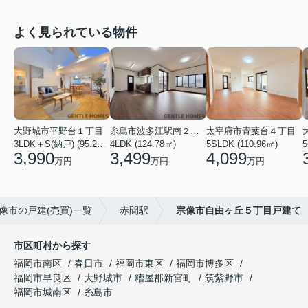
よく見られている物件
大野城市平野台１丁目
糸島市波多江駅南２丁目
太宰府市青葉台４丁目
3LDK＋S(納戸) (95.23㎡)
4LDK (124.78㎡)
5SLDK (110.96㎡)
3,990
3,499
4,099
万円
万円
万円
像市の戸建(売買)一覧
赤間駅
宗像市自由ヶ丘５丁目戸建て
市区町村から探す
福岡市南区
春日市
福岡市東区
福岡市博多区
福岡市早良区
大野城市
糟屋郡新宮町
筑紫野市
福岡市城南区
糸島市