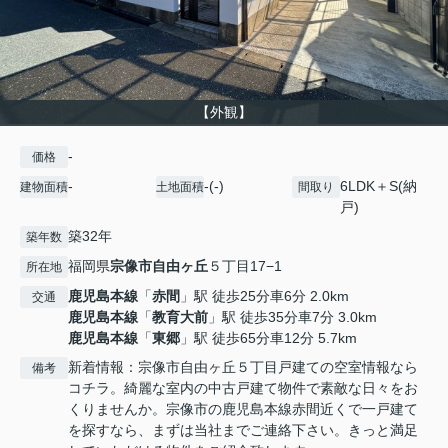
【外観】
-
価格
-
-(-)
6LDK＋S(納
建物面積
土地面積
間取り
戸)
築32年
築年数
福岡県
宗像市
自由ヶ丘
５丁目17−1
所在地
鹿児島本線
「
赤間
」駅 徒歩25分車6分 2.0km
交通
鹿児島本線
「
教育大前
」駅 徒歩35分車7分 3.0km
鹿児島本線
「
東郷
」駅 徒歩65分車12分 5.7km
新着情報：宗像市自由ヶ丘５丁目戸建ての空室情報なら
備考
コチラ。綺麗な室内の中古戸建て物件で素敵な日々をお
くりませんか。宗像市の鹿児島本線赤間近くで一戸建て
を探すなら、まずは当社までご連絡下さい。きっと満足