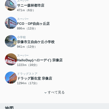
スーパー
サニー森林都市店
471ｍ（6分）
スーパー
FCO・OP自由ヶ丘店
886ｍ（12分）
小学校
宗像市立自由ケ丘小学校
941ｍ（12分）
スーパー
HalloDay(ハローデイ) 宗像店
1223ｍ（16分）
ドラッグストア
ドラッグ新生堂 宗像店
1294ｍ（17分）
すべて見る
地図