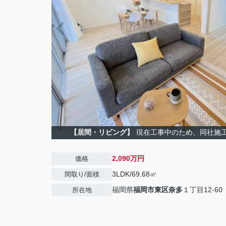
【居間・リビング】
現在工事中のため、同社施
2,090万円
価格
3LDK/69.68㎡
間取り/面積
福岡県
福岡市東区
奈多
１丁目12-60
所在地