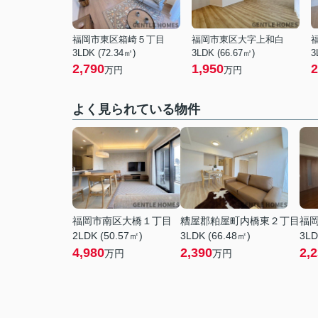
福岡市東区箱崎５丁目
福岡市東区大字上和白
3LDK (72.34㎡)
3LDK (66.67㎡)
3
2,790
1,950
2
万円
万円
よく見られている物件
福岡市南区大橋１丁目
糟屋郡粕屋町内橋東２丁目
福
2LDK (50.57㎡)
3LDK (66.48㎡)
3LD
4,980
2,390
2,
万円
万円