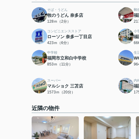
そば・うどん
郵
牧のうどん 奈多店
福
128ｍ（2分）
2
コンビニエンスストア
小
ローソン 奈多一丁目店
福
423ｍ（6分）
6
中学校
生
福岡市立和白中学校
W
853ｍ（11分）
9
スーパー
内
マルショク 三苫店
福
1573ｍ（20分）
1
近隣の物件