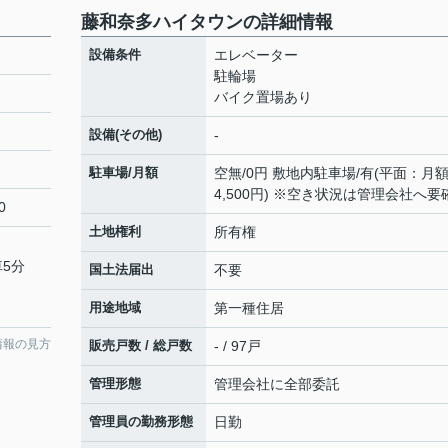
藤和奈多ハイタウンの詳細情報
設備条件
エレベーター
駐輪場
バイク置場あり
設備(その他)
-
駐車場/月額
空無/0円 敷地内駐車場/有(平面：月
4,500円) ※空き状況は管理会社へ要
0
土地権利
所有権
車5分
国土法届出
不要
用途地域
第一種住居
情報の見方
販売戸数 / 総戸数
- / 97戸
管理形態
管理会社に全部委託
管理員の勤務形態
日勤