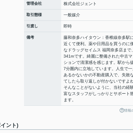
管理会社
株式会社ジェント
取引態様
一般媒介
引渡し
即時
備考
藤和奈多ハイタウン：香椎線奈多駅
近くて便利。薬や日用品を買うのに
なドラッグセイムス 福岡奈多店まで
341mです。綺麗に整備された中古マ
ションで清潔感を感じます。駅から
7分圏内に立地しています。人生で一
あるかないかの不動産購入で、失敗
てしたら取り返しが付かないですよ
そんなことがないように、当社の経
富なスタッフがしっかりとサポート
ます。
情報
イント)