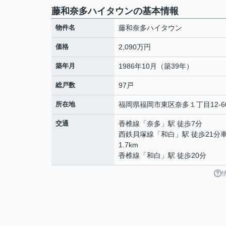
藤和奈多ハイタウンの基本情報
物件名
藤和奈多ハイタウン
価格
2,090万円
築年月
1986年10月（築39年）
総戸数
97戸
所在地
福岡県
福岡市東区
奈多
１丁目12-6
交通
香椎線
「
奈多
」駅 徒歩7分
西鉄貝塚線
「
和白
」駅 徒歩21分
1.7km
香椎線
「
和白
」駅 徒歩20分