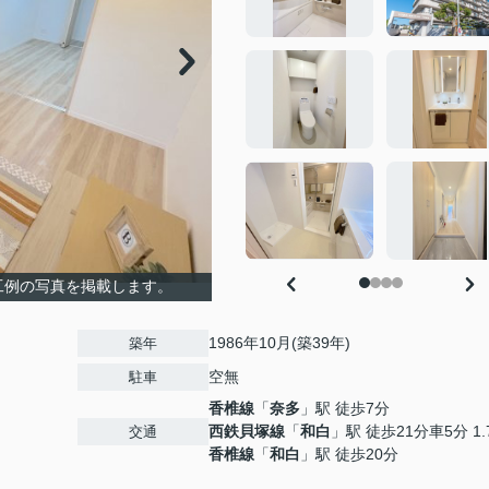
工例の写真を掲載します。
1986年10月(築39年)
築年
空無
駐車
香椎線
「
奈多
」駅 徒歩7分
西鉄貝塚線
「
和白
」駅 徒歩21分車5分 1.
交通
香椎線
「
和白
」駅 徒歩20分