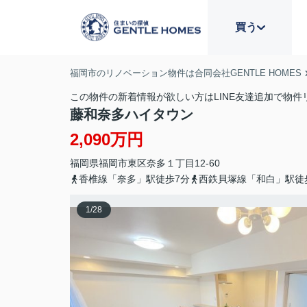
買う
福岡市のリノベーション物件は合同会社GENTLE HOMES
この物件の新着情報が欲しい方はLINE友達追加で物件
藤和奈多ハイタウン
2,090万円
福岡県
福岡市東区
奈多
１丁目12-60
香椎線「奈多」駅徒歩7分
西鉄貝塚線「和白」駅徒
1
/
28