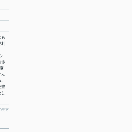
にも
便利
、
ン
徒歩
度
なん
ね。
験豊
致し
の見方