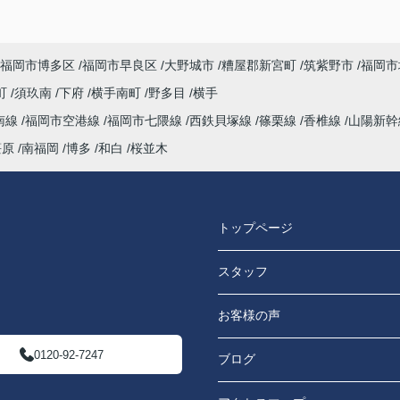
福岡市博多区
福岡市早良区
大野城市
糟屋郡新宮町
筑紫野市
福岡市
町
須玖南
下府
横手南町
野多目
横手
南線
福岡市空港線
福岡市七隈線
西鉄貝塚線
篠栗線
香椎線
山陽新
笹原
南福岡
博多
和白
桜並木
トップページ
スタッフ
お客様の声
0120-92-7247
ブログ