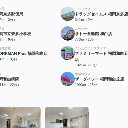
便局
ドラッグストア
岡奈多郵便局
ドラッグセイムス 福岡奈多店
17ｍ（3分）
341ｍ（5分）
学校
スーパー
岡市立奈多小学校
サトー食鮮館 和白店
66ｍ（9分）
773ｍ（10分）
活雑貨店
コンビニエンスストア
ORKMAN Plus 福岡和白店
ファミリーマート 福岡和白
64ｍ（13分）
店
1027ｍ（13分）
科
生活雑貨店
岡和白病院
ザ・ダイソー 福岡和白丘店
754ｍ（22分）
1993ｍ（25分）