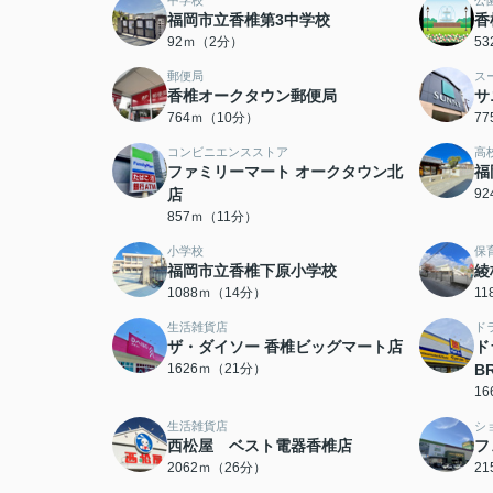
中学校
公
福岡市立香椎第3中学校
香
92ｍ（2分）
5
郵便局
ス
香椎オークタウン郵便局
サ
764ｍ（10分）
7
コンビニエンスストア
高
ファミリーマート オークタウン北
福
店
9
857ｍ（11分）
小学校
保
福岡市立香椎下原小学校
綾
1088ｍ（14分）
1
生活雑貨店
ド
ザ・ダイソー 香椎ビッグマート店
ド
1626ｍ（21分）
B
1
生活雑貨店
シ
西松屋 ベスト電器香椎店
フ
2062ｍ（26分）
2