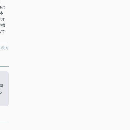
。
力の
本
がオ
客様
るで
の見方
。
岡
も