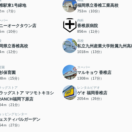
園
高校
椎駅東1号緑地
福岡県立香椎工業高校
32ｍ（7分）
753ｍ（10分）
ーパー
内科
ニーオークタウン店
香椎原病院
75ｍ（10分）
856ｍ（11分）
校
高校
岡県立香椎高校
私立九州産業大学附属九州高
24ｍ（12分）
1018ｍ（13分）
育園
スーパー
杉保育園
マルキョウ 香椎店
188ｍ（15分）
1308ｍ（17分）
ラッグストア
レンタルビデオ
ラッグストア マツモトキヨシ
ゲオ 福岡香椎店
RANCH福岡下原店
2054ｍ（26分）
664ｍ（21分）
ョッピングセンター
ェスティバルガーデン
154ｍ（27分）