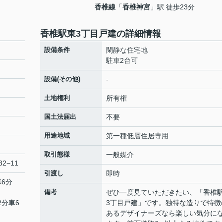
香椎線
「
香椎神宮
」駅 徒歩23分
香椎駅東3丁目戸建の詳細情報
設備条件
閑静な住宅地
駐車2台可
設備(その他)
-
土地権利
所有権
国土法届出
不要
用途地域
第一種低層住居専用
取引態様
一般媒介
2−11
引渡し
即時
車6分
備考
ぜひ一度見ていただきたい、「香椎
2分車6
3丁目戸建」です。独特な造りで特徴
あるデザイナーズなら楽しい気分に