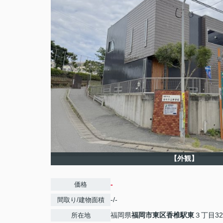
【外観】
-
価格
-/-
間取り/建物面積
福岡県
福岡市東区
香椎駅東
３丁目32
所在地