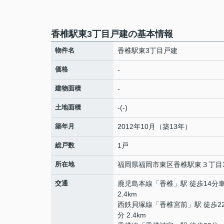
香椎駅東3丁目戸建の基本情報
物件名
香椎駅東3丁目戸建
価格
-
建物面積
-
土地面積
-(-)
築年月
2012年10月（築13年）
総戸数
1戸
所在地
福岡県
福岡市東区
香椎駅東
３丁目3
交通
鹿児島本線
「
香椎
」駅 徒歩14分
2.4km
西鉄貝塚線
「
香椎宮前
」駅 徒歩2
分 2.4km