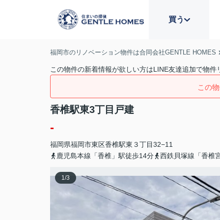
買う
福岡市のリノベーション物件は合同会社GENTLE HOMES
この物件の新着情報が欲しい方はLINE友達追加で物件
この物
香椎駅東3丁目戸建
-
福岡県
福岡市東区
香椎駅東
３丁目32−11
鹿児島本線「香椎」駅徒歩14分
西鉄貝塚線「香椎宮
1
/
3