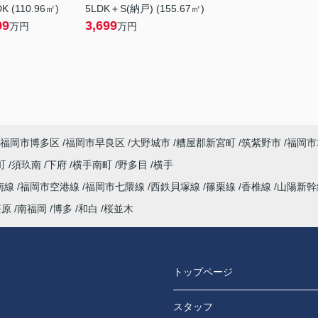
K (110.96㎡)
5LDK＋S(納戸) (155.67㎡)
99
3,699
万円
万円
福岡市博多区
福岡市早良区
大野城市
糟屋郡新宮町
筑紫野市
福岡市
町
須玖南
下府
横手南町
野多目
横手
南線
福岡市空港線
福岡市七隈線
西鉄貝塚線
篠栗線
香椎線
山陽新
笹原
南福岡
博多
和白
桜並木
トップページ
スタッフ