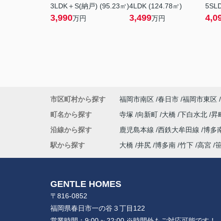
3LDK＋S(納戸) (95.23㎡)
4LDK (124.78㎡)
5SLD
3,990
3,499
4,0
万円
万円
市区町村から探す
福岡市南区
春日市
福岡市東区
町名から探す
寺塚
向新町
大橋
下白水北
昇
沿線から探す
鹿児島本線
西鉄大牟田線
博多
駅から探す
大橋
井尻
博多南
竹下
高宮
GENTLE HOMES
〒816-0852
福岡県春日市一の谷３丁目122
営業時間：
9:00 ~ 22:00 ※時間外もご対応可能です！