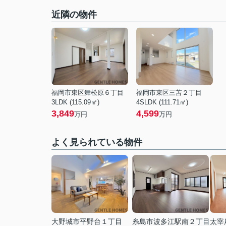
近隣の物件
福岡市東区舞松原６丁目
福岡市東区三苫２丁目
3LDK (115.09㎡)
4SLDK (111.71㎡)
3,849
4,599
万円
万円
よく見られている物件
大野城市平野台１丁目
糸島市波多江駅南２丁目
太宰