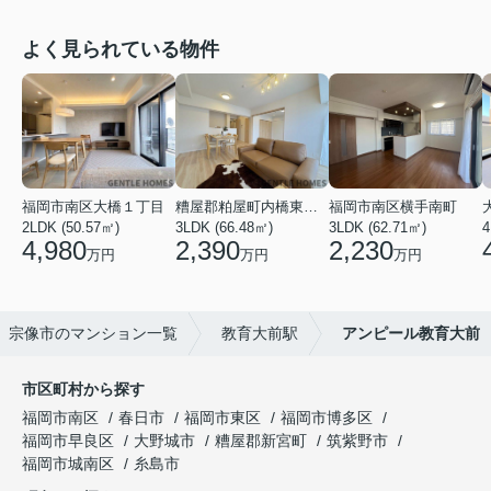
よく見られている物件
福岡市南区大橋１丁目
糟屋郡粕屋町内橋東２丁目
福岡市南区横手南町
2LDK (50.57㎡)
3LDK (66.48㎡)
3LDK (62.71㎡)
4
4,980
2,390
2,230
万円
万円
万円
宗像市のマンション一覧
教育大前駅
アンピール教育大前
市区町村から探す
福岡市南区
春日市
福岡市東区
福岡市博多区
福岡市早良区
大野城市
糟屋郡新宮町
筑紫野市
福岡市城南区
糸島市