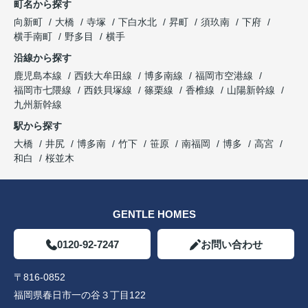
町名から探す
向新町
大橋
寺塚
下白水北
昇町
須玖南
下府
横手南町
野多目
横手
沿線から探す
鹿児島本線
西鉄大牟田線
博多南線
福岡市空港線
福岡市七隈線
西鉄貝塚線
篠栗線
香椎線
山陽新幹線
九州新幹線
駅から探す
大橋
井尻
博多南
竹下
笹原
南福岡
博多
高宮
和白
桜並木
GENTLE HOMES
0120-92-7247
お問い合わせ
〒816-0852
福岡県春日市一の谷３丁目122