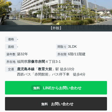
【外観】
-
価格
-
3LDK
面積
間取り
築32年
6階/11階建
築年数
所在階
福岡県
宗像市
赤間
４丁目3-1
所在地
鹿児島本線
「
教育大前
」駅 徒歩10分
交通
西鉄バス「赤間館前」バス停下車 徒歩4分
LINEからお問い合わせ
無料
お問い合わせ
無料