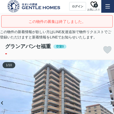
0
ログイン
お気に入り
この物件の募集は終了しました。
この物件の新着情報が欲しい方はLINE友達追加で物件リクエストでご
登録いただけますと新着情報をLINEでお知らせいたします。
グランアバンセ福重
空室0
-
1
/
10