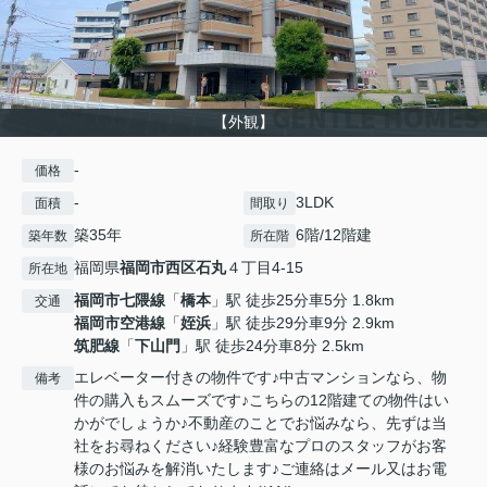
【外観】
-
価格
-
3LDK
面積
間取り
築35年
6階/12階建
築年数
所在階
福岡県
福岡市西区
石丸
４丁目4-15
所在地
福岡市七隈線
「
橋本
」駅 徒歩25分車5分 1.8km
交通
福岡市空港線
「
姪浜
」駅 徒歩29分車9分 2.9km
筑肥線
「
下山門
」駅 徒歩24分車8分 2.5km
エレベーター付きの物件です♪中古マンションなら、物
備考
件の購入もスムーズです♪こちらの12階建ての物件はい
かがでしょうか♪不動産のことでお悩みなら、先ずは当
社をお尋ねください♪経験豊富なプロのスタッフがお客
様のお悩みを解消いたします♪ご連絡はメール又はお電