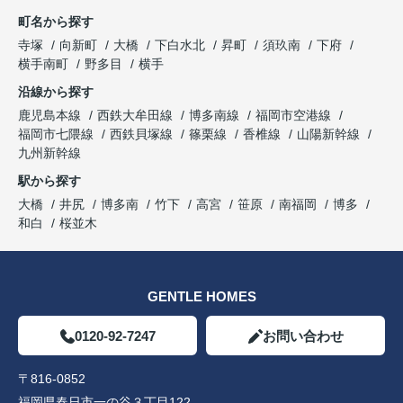
町名から探す
寺塚
向新町
大橋
下白水北
昇町
須玖南
下府
横手南町
野多目
横手
沿線から探す
鹿児島本線
西鉄大牟田線
博多南線
福岡市空港線
福岡市七隈線
西鉄貝塚線
篠栗線
香椎線
山陽新幹線
九州新幹線
駅から探す
大橋
井尻
博多南
竹下
高宮
笹原
南福岡
博多
和白
桜並木
GENTLE HOMES
0120-92-7247
お問い合わせ
〒816-0852
福岡県春日市一の谷３丁目122