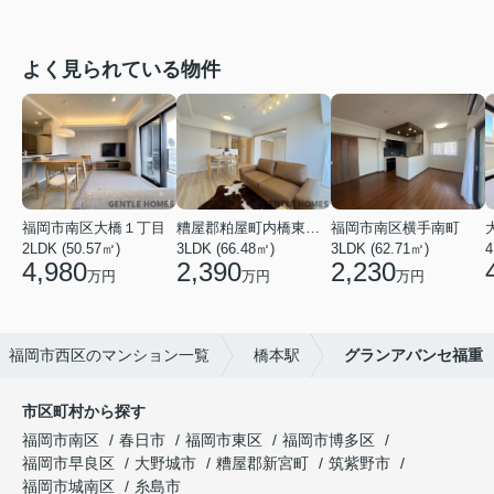
よく見られている物件
福岡市南区大橋１丁目
糟屋郡粕屋町内橋東２丁目
福岡市南区横手南町
2LDK (50.57㎡)
3LDK (66.48㎡)
3LDK (62.71㎡)
4
4,980
2,390
2,230
万円
万円
万円
福岡市西区のマンション一覧
橋本駅
グランアバンセ福重
市区町村から探す
福岡市南区
春日市
福岡市東区
福岡市博多区
福岡市早良区
大野城市
糟屋郡新宮町
筑紫野市
福岡市城南区
糸島市