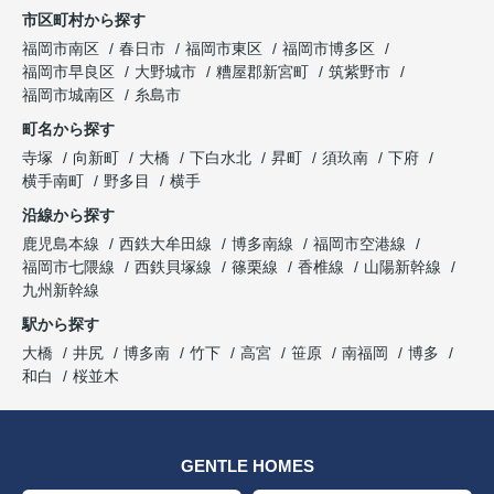
市区町村から探す
福岡市南区
春日市
福岡市東区
福岡市博多区
福岡市早良区
大野城市
糟屋郡新宮町
筑紫野市
福岡市城南区
糸島市
町名から探す
寺塚
向新町
大橋
下白水北
昇町
須玖南
下府
横手南町
野多目
横手
沿線から探す
鹿児島本線
西鉄大牟田線
博多南線
福岡市空港線
福岡市七隈線
西鉄貝塚線
篠栗線
香椎線
山陽新幹線
九州新幹線
駅から探す
大橋
井尻
博多南
竹下
高宮
笹原
南福岡
博多
和白
桜並木
GENTLE HOMES