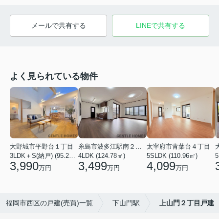
メールで共有する
LINEで共有する
よく見られている物件
大野城市平野台１丁目
糸島市波多江駅南２丁目
太宰府市青葉台４丁目
3LDK＋S(納戸) (95.23㎡)
4LDK (124.78㎡)
5SLDK (110.96㎡)
3,990
3,499
4,099
万円
万円
万円
福岡市西区の戸建(売買)一覧
下山門駅
上山門２丁目戸建