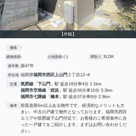
【外観】
-
価格
-
-(-)
3LDK
建物面積
土地面積
間取り
築47年
築年数
福岡県
福岡市西区
上山門
２丁目12−8
所在地
筑肥線
「
下山門
」駅 徒歩18分車4分 1.5km
交通
福岡市空港線
「
姪浜
」駅 徒歩36分車10分 3.3km
福岡市七隈線
「
橋本
」駅 徒歩37分車8分 2.9km
前面道路6m以上ある物件です。経済的なメリットも大
備考
きい、中古の戸建て物件となっております。福岡市西区
エリアや筑肥線下山門付近で、お客様のご希望条件に合
った一戸建てをご紹介します。まずはお問い合わせくだ
さい。