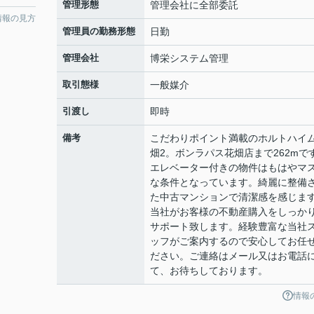
管理形態
管理会社に全部委託
情報の見方
管理員の勤務形態
日勤
管理会社
博栄システム管理
取引態様
一般媒介
引渡し
即時
備考
こだわりポイント満載のホルトハイ
畑2。ボンラパス花畑店まで262mで
エレベーター付きの物件はもはやマ
な条件となっています。綺麗に整備
た中古マンションで清潔感を感じま
当社がお客様の不動産購入をしっか
サポート致します。経験豊富な当社
ッフがご案内するので安心してお任
ださい。ご連絡はメール又はお電話
て、お待ちしております。
情報