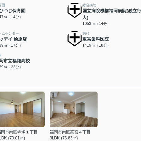
育園
総合病院
ひつじ保育園
国立病院機構福岡病院(独立
047ｍ（14分）
人)
1053ｍ（14分）
ームセンター
歯科
ッデイ 桧原店
重冨歯科医院
339ｍ（17分）
1419ｍ（18分）
校
岡市立福翔高校
789ｍ（23分）
福岡市南区寺塚１丁目
福岡市南区高宮４丁目
LDK (70.01㎡)
3LDK (75.83㎡)