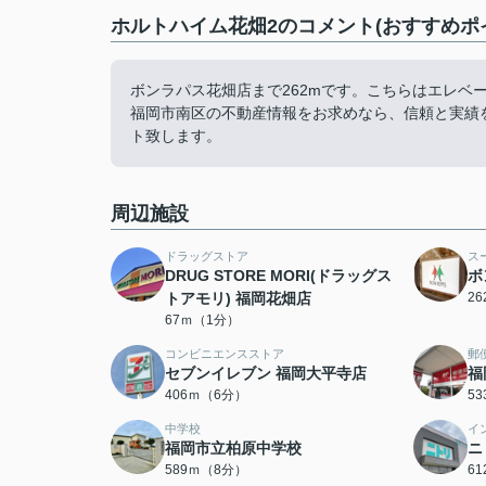
ホルトハイム花畑2のコメント(おすすめポ
ボンラパス花畑店まで262mです。こちらはエレベ
福岡市南区の不動産情報をお求めなら、信頼と実績
ト致します。
周辺施設
ドラッグストア
ス
DRUG STORE MORI(ドラッグス
ボ
トアモリ) 福岡花畑店
2
67ｍ（1分）
コンビニエンスストア
郵
セブンイレブン 福岡大平寺店
福
406ｍ（6分）
5
中学校
イ
福岡市立柏原中学校
ニ
589ｍ（8分）
6