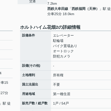
交通
7.2km
西鉄大牟田線
「
西鉄福岡（天神）
」駅 徒
分車25分 18.0km
ホルトハイム花畑2の詳細情報
設備条件
エレベーター
駐輪場
バイク置場あり
オートロック
防犯カメラ
設備(その他)
-
4
土地権利
所有権
分車15
国土法届出
不要
27分
用途地域
第一種住居
」駅 徒
販売戸数 / 総戸数
1戸 / 54戸