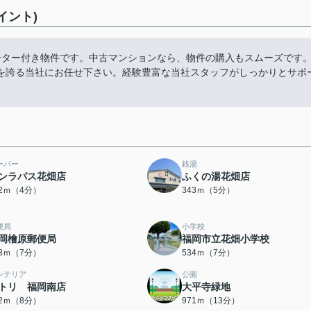
イント)
ーター付き物件です。中古マンションなら、物件の購入もスムーズです
を誇る当社にお任せ下さい。経験豊富な当社スタッフがしっかりとサポ
ーパー
銭湯
ンラパス花畑店
ふくの湯花畑店
62ｍ（4分）
343ｍ（5分）
便局
小学校
岡檜原郵便局
福岡市立花畑小学校
33ｍ（7分）
534ｍ（7分）
ンテリア
公園
トリ 福岡南店
大平寺緑地
12ｍ（8分）
971ｍ（13分）