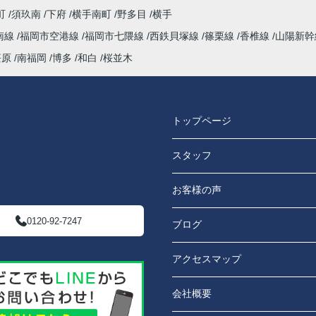
町
須玖南
下府
横手南町
野多目
横手
南線
福岡市空港線
福岡市七隈線
西鉄貝塚線
篠栗線
香椎線
山陽新
笹原
南福岡
博多
和白
桜並木
トップページ
スタッフ
お客様の声
0120-92-7247
ブログ
アクセスマップ
会社概要