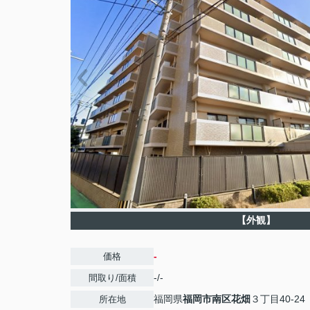
【外観】
-
価格
-/-
間取り/面積
福岡県
福岡市南区
花畑
３丁目40-24
所在地