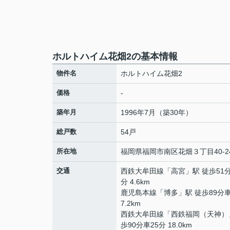
ホルトハイム花畑2の基本情報
物件名
ホルトハイム花畑2
価格
-
築年月
1996年7月（築30年）
総戸数
54戸
所在地
福岡県
福岡市南区
花畑
３丁目40-2
交通
西鉄大牟田線
「
高宮
」駅 徒歩51
分 4.6km
鹿児島本線
「
博多
」駅 徒歩89分車
7.2km
西鉄大牟田線
「
西鉄福岡（天神）
歩90分車25分 18.0km