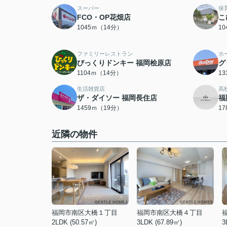
スーパー
保
FCO・OP花畑店
こ
1045ｍ（14分）
1
ファミリーレストラン
ホ
びっくりドンキー 福岡桧原店
グ
1104ｍ（14分）
1
生活雑貨店
高
ザ・ダイソー 福岡長住店
福
1459ｍ（19分）
1
近隣の物件
福岡市南区大橋１丁目
福岡市南区大橋４丁目
2LDK (50.57㎡)
3LDK (67.89㎡)
3