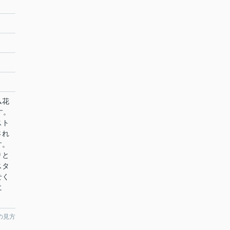
ム花
す。
スト
され
す。
りと
スタ
せく
に
の見方