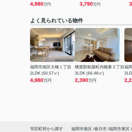
4,980
3,790
3
万円
万円
よく見られている物件
福岡市南区大橋１丁目
糟屋郡粕屋町内橋東２丁目
福
2LDK (50.57㎡)
3LDK (66.48㎡)
3LD
4,980
2,390
2,
万円
万円
市区町村から探す
福岡市南区
春日市
福岡市東区