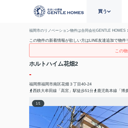
買う
福岡市のリノベーション物件は合同会社GENTLE HOMES
この物件の新着情報が欲しい方はLINE友達追加で物件
この物
ホルトハイム花畑2
-
福岡県
福岡市南区
花畑
３丁目40-24
西鉄大牟田線「高宮」駅徒歩51分
鹿児島本線「博多
1
/
1