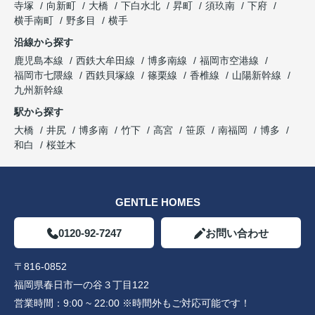
寺塚
向新町
大橋
下白水北
昇町
須玖南
下府
横手南町
野多目
横手
沿線から探す
鹿児島本線
西鉄大牟田線
博多南線
福岡市空港線
福岡市七隈線
西鉄貝塚線
篠栗線
香椎線
山陽新幹線
九州新幹線
駅から探す
大橋
井尻
博多南
竹下
高宮
笹原
南福岡
博多
和白
桜並木
GENTLE HOMES
0120-92-7247
お問い合わせ
〒816-0852
福岡県春日市一の谷３丁目122
営業時間：
9:00 ~ 22:00 ※時間外もご対応可能です！