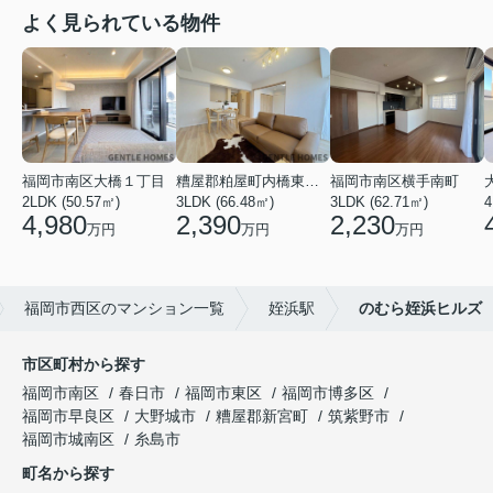
よく見られている物件
福岡市南区大橋１丁目
糟屋郡粕屋町内橋東２丁目
福岡市南区横手南町
2LDK (50.57㎡)
3LDK (66.48㎡)
3LDK (62.71㎡)
4
4,980
2,390
2,230
万円
万円
万円
福岡市西区のマンション一覧
姪浜駅
のむら姪浜ヒルズ
市区町村から探す
福岡市南区
春日市
福岡市東区
福岡市博多区
福岡市早良区
大野城市
糟屋郡新宮町
筑紫野市
福岡市城南区
糸島市
町名から探す