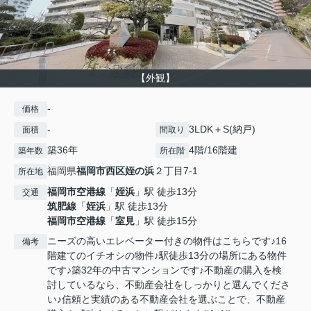
【外観】
-
価格
-
3LDK＋S(納戸)
面積
間取り
築36年
4階/16階建
築年数
所在階
福岡県
福岡市西区
姪の浜
２丁目7-1
所在地
福岡市空港線
「
姪浜
」駅 徒歩13分
交通
筑肥線
「
姪浜
」駅 徒歩13分
福岡市空港線
「
室見
」駅 徒歩15分
ニーズの高いエレベーター付きの物件はこちらです♪16
備考
階建てのイチオシの物件♪駅徒歩13分の場所にある物件
です♪築32年の中古マンションです♪不動産の購入を検
討しているなら、不動産会社をしっかりと選んでくださ
い♪信頼と実績のある不動産会社を選ぶことで、不動産