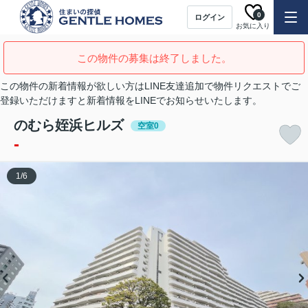
0
ログイン
お気に入り
この物件の募集は終了しました。
この物件の新着情報が欲しい方はLINE友達追加で物件リクエストでご
登録いただけますと新着情報をLINEでお知らせいたします。
のむら姪浜ヒルズ
空室0
-
1
/
6