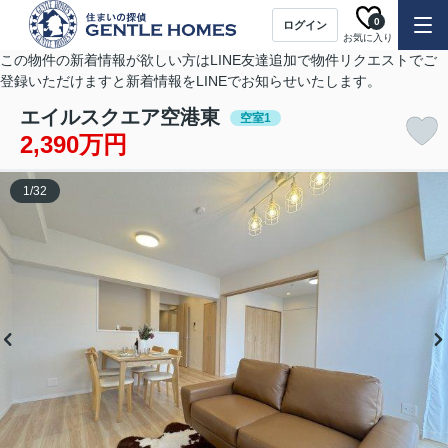
0
ログイン
お気に入り
この物件の新着情報が欲しい方はLINE友達追加で物件リクエストでご
登録いただけますと新着情報をLINEでお知らせいたします。
エイルスクエア空港東
空室1
2,390万円
1
/
32