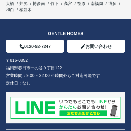
大橋
井尻
博多南
竹下
高宮
笹原
南福岡
博多
和白
桜並木
GENTLE HOMES
0120-92-7247
お問い合わせ
〒816-0852
福岡県春日市一の谷３丁目122
営業時間：
9:00 ~ 22:00 ※時間外もご対応可能です！
定休日：
なし