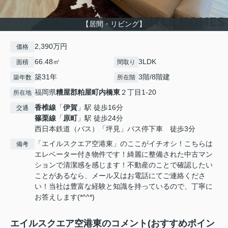
【居間・リビング】
2,390万円
価格
66.48㎡
3LDK
面積
間取り
築31年
3階/8階建
築年数
所在階
福岡県
糟屋郡粕屋町
内橋東
２丁目1-20
所在地
香椎線
「
伊賀
」駅 徒歩16分
交通
篠栗線
「
原町
」駅 徒歩24分
西日本鉄道（バス）「坪見」バス停下車 徒歩3分
「エイルスクエア空港東」のここがイチオシ！こちらは
備考
エレベーター付き物件です！綺麗に整備された中古マン
ションで清潔感を感じます！不動産のことで確認したい
ことがあるなら、メール又はお電話にてご連絡くださ
い！当社は豊富な経験と知識を持っているので、丁寧に
お答えします(*^^*)
エイルスクエア空港東のコメント(おすすめポイン