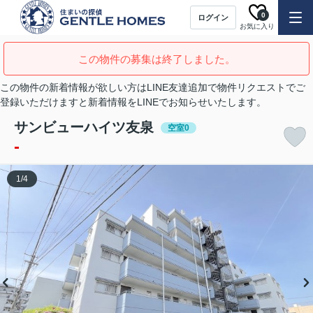
0
ログイン
お気に入り
この物件の募集は終了しました。
この物件の新着情報が欲しい方はLINE友達追加で物件リクエストでご
登録いただけますと新着情報をLINEでお知らせいたします。
サンビューハイツ友泉
空室0
-
1
/
4