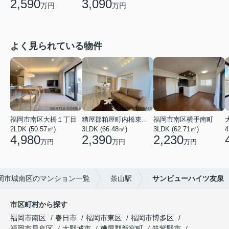
2,590
3,090
万円
万円
よく見られている物件
福岡市南区大橋１丁目
糟屋郡粕屋町内橋東２丁目
福岡市南区横手南町
2LDK (50.57㎡)
3LDK (66.48㎡)
3LDK (62.71㎡)
4
4,980
2,390
2,230
万円
万円
万円
岡市城南区のマンション一覧
茶山駅
サンビューハイツ友泉
市区町村から探す
福岡市南区
春日市
福岡市東区
福岡市博多区
福岡市早良区
大野城市
糟屋郡新宮町
筑紫野市