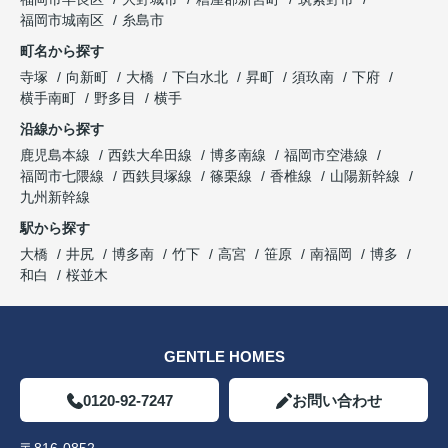
福岡市城南区
糸島市
町名から探す
寺塚
向新町
大橋
下白水北
昇町
須玖南
下府
横手南町
野多目
横手
沿線から探す
鹿児島本線
西鉄大牟田線
博多南線
福岡市空港線
福岡市七隈線
西鉄貝塚線
篠栗線
香椎線
山陽新幹線
九州新幹線
駅から探す
大橋
井尻
博多南
竹下
高宮
笹原
南福岡
博多
和白
桜並木
GENTLE HOMES
0120-92-7247
お問い合わせ