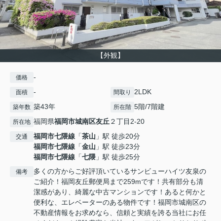
【外観】
-
価格
-
2LDK
面積
間取り
築43年
5階/7階建
築年数
所在階
福岡県
福岡市城南区
友丘
２丁目2-20
所在地
福岡市七隈線
「
茶山
」駅 徒歩20分
交通
福岡市七隈線
「
金山
」駅 徒歩23分
福岡市七隈線
「
七隈
」駅 徒歩25分
多くの方からご好評頂いているサンビューハイツ友泉の
備考
ご紹介！福岡友丘郵便局まで259mです！共有部分も清
潔感があり、綺麗な中古マンションです！あると何かと
便利な、エレベーターのある物件です！福岡市城南区の
不動産情報をお求めなら、信頼と実績を誇る当社にお任