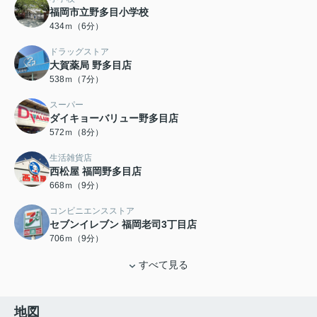
福岡市立野多目小学校
434ｍ（6分）
ドラッグストア
大賀薬局 野多目店
538ｍ（7分）
スーパー
ダイキョーバリュー野多目店
572ｍ（8分）
生活雑貨店
西松屋 福岡野多目店
668ｍ（9分）
コンビニエンスストア
セブンイレブン 福岡老司3丁目店
706ｍ（9分）
すべて見る
地図