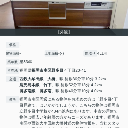
【外観】
-
価格
-
-(-)
4LDK
建物面積
土地面積
間取り
築33年
築年数
福岡県
福岡市南区
野多目
４丁目20-41
所在地
西鉄大牟田線
「
大橋
」駅 徒歩36分車10分 3.2km
交通
鹿児島本線
「
竹下
」駅 徒歩52分車13分 4.2km
博多南線
「
博多南
」駅 徒歩40分車10分 4.0km
福岡市南区周辺にある物件をお求めの方は「野多目4丁
備考
目戸建て」はいかがでしょうか。こちらの物件は福岡市
立野多目小学校が434m以内にあります。中古の戸建て
物件は幅広い年齢層の方からニーズがあります。福岡市
南区や西鉄大牟田線大橋付近の物件情報を、当社スタッ