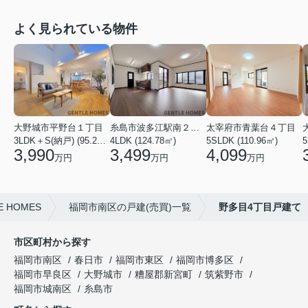
よく見られている物件
大野城市平野台１丁目
糸島市波多江駅南２丁目
太宰府市青葉台４丁目
3LDK＋S(納戸) (95.23㎡)
4LDK (124.78㎡)
5SLDK (110.96㎡)
3,990
3,499
4,099
万円
万円
万円
HOMES
福岡市南区の戸建(売買)一覧
野多目4丁目戸建て
市区町村から探す
福岡市南区
春日市
福岡市東区
福岡市博多区
福岡市早良区
大野城市
糟屋郡新宮町
筑紫野市
福岡市城南区
糸島市