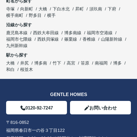
町名から探す
寺塚
向新町
大橋
下白水北
昇町
須玖南
下府
横手南町
野多目
横手
沿線から探す
鹿児島本線
西鉄大牟田線
博多南線
福岡市空港線
福岡市七隈線
西鉄貝塚線
篠栗線
香椎線
山陽新幹線
九州新幹線
駅から探す
大橋
井尻
博多南
竹下
高宮
笹原
南福岡
博多
和白
桜並木
GENTLE HOMES
0120-92-7247
お問い合わせ
〒816-0852
福岡県春日市一の谷３丁目122