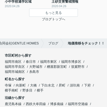
小中学校通学区域
土砂災害警戒情報
2020.04.26
2020.04.26
もっと見る
ブログトップへ
会社GENTLE HOMES
ブログ
地価推移をチェック！！
市区町村から探す
福岡市南区
春日市
福岡市東区
福岡市博多区
福岡市早良区
大野城市
糟屋郡新宮町
筑紫野市
福岡市城南区
糸島市
町名から探す
寺塚
向新町
大橋
下白水北
昇町
須玖南
下府
横手南町
野多目
横手
沿線から探す
鹿児島本線
西鉄大牟田線
博多南線
福岡市空港線