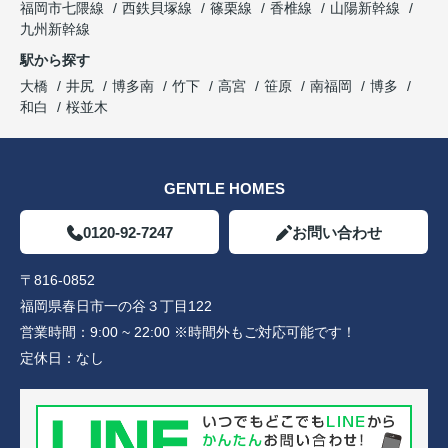
福岡市七隈線
西鉄貝塚線
篠栗線
香椎線
山陽新幹線
九州新幹線
駅から探す
大橋
井尻
博多南
竹下
高宮
笹原
南福岡
博多
和白
桜並木
GENTLE HOMES
0120-92-7247
お問い合わせ
〒816-0852
福岡県春日市一の谷３丁目122
営業時間：
9:00 ~ 22:00 ※時間外もご対応可能です！
定休日：
なし