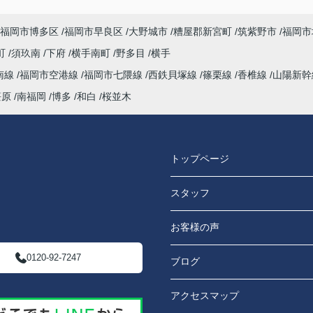
福岡市博多区
福岡市早良区
大野城市
糟屋郡新宮町
筑紫野市
福岡市
町
須玖南
下府
横手南町
野多目
横手
南線
福岡市空港線
福岡市七隈線
西鉄貝塚線
篠栗線
香椎線
山陽新
笹原
南福岡
博多
和白
桜並木
トップページ
スタッフ
お客様の声
0120-92-7247
ブログ
アクセスマップ