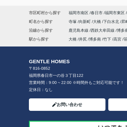
市区町村から探す
福岡市南区
春日市
福岡市東区
町名から探す
寺塚
向新町
大橋
下白水北
昇
沿線から探す
鹿児島本線
西鉄大牟田線
博多
駅から探す
大橋
井尻
博多南
竹下
高宮
GENTLE HOMES
〒816-0852
福岡県春日市一の谷３丁目122
営業時間：
9:00 ~ 22:00 ※時間外もご対応可能です！
定休日：
なし
お問い合わせ