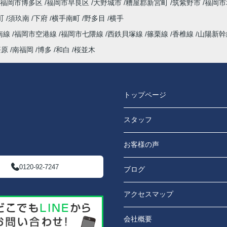
福岡市博多区
福岡市早良区
大野城市
糟屋郡新宮町
筑紫野市
福岡市
町
須玖南
下府
横手南町
野多目
横手
南線
福岡市空港線
福岡市七隈線
西鉄貝塚線
篠栗線
香椎線
山陽新
笹原
南福岡
博多
和白
桜並木
トップページ
スタッフ
お客様の声
0120-92-7247
ブログ
アクセスマップ
会社概要