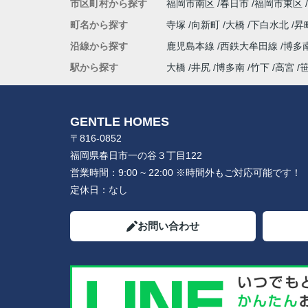
市区町村から探す
福岡市南区
春日市
福岡市東区
町名から探す
寺塚
向新町
大橋
下白水北
昇
沿線から探す
鹿児島本線
西鉄大牟田線
博多
駅から探す
大橋
井尻
博多南
竹下
高宮
GENTLE HOMES
〒816-0852
福岡県春日市一の谷３丁目122
営業時間：
9:00 ~ 22:00 ※時間外もご対応可能です！
定休日：
なし
お問い合わせ