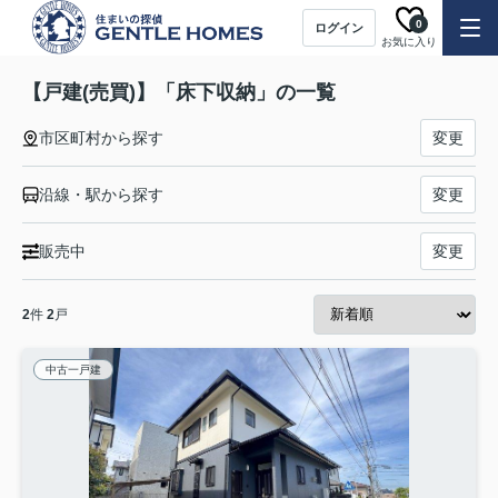
0
ログイン
お気に入り
【戸建(売買)】「床下収納」の一覧
市区町村から探す
変更
沿線・駅から探す
変更
販売中
変更
2
件
2
戸
中古一戸建