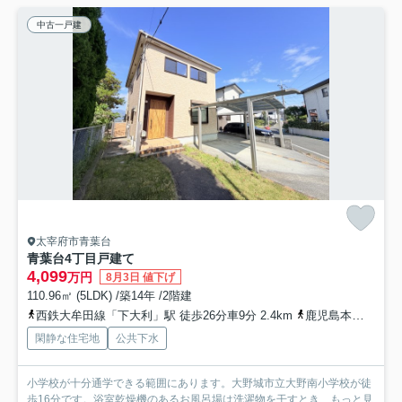
中古一戸建
太宰府市青葉台
青葉台4丁目戸建て
4,099
万円
8月3日 値下げ
110.96㎡ (5LDK) /築14年 /2階建
西鉄大牟田線「下大利」駅 徒歩26分車9分 2.4km
鹿児島本線「大野城」駅 徒歩34分車8分 3.6km
閑静な住宅地
公共下水
小学校が十分通学できる範囲にあります。大野城市立大野南小学校が徒
歩16分です。浴室乾燥機のあるお風呂場は洗濯物を干すとき...
もっと見