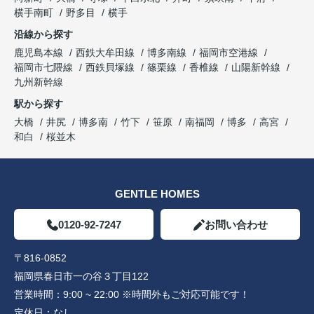
横手南町
野多目
横手
沿線から探す
鹿児島本線
西鉄大牟田線
博多南線
福岡市空港線
福岡市七隈線
西鉄貝塚線
篠栗線
香椎線
山陽新幹線
九州新幹線
駅から探す
大橋
井尻
博多南
竹下
笹原
南福岡
博多
高宮
和白
桜並木
GENTLE HOMES
0120-92-7247
お問い合わせ
〒816-0852
福岡県春日市一の谷３丁目122
営業時間：
9:00 ~ 22:00 ※時間外もご対応可能です！
定休日：
なし