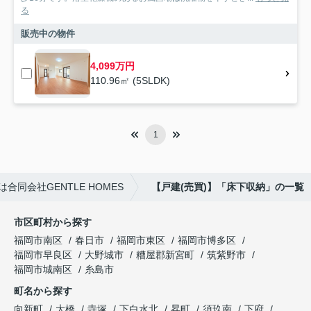
る
販売中の物件
4,099万円
110.96㎡ (5SLDK)
1
同会社GENTLE HOMES
【戸建(売買)】「床下収納」の一覧
市区町村から探す
福岡市南区
春日市
福岡市東区
福岡市博多区
福岡市早良区
大野城市
糟屋郡新宮町
筑紫野市
福岡市城南区
糸島市
町名から探す
向新町
大橋
寺塚
下白水北
昇町
須玖南
下府