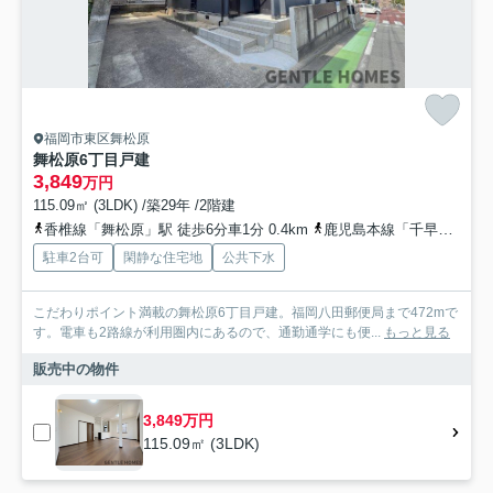
福岡市東区舞松原
舞松原6丁目戸建
3,849
万円
115.09㎡ (3LDK) /築29年 /2階建
香椎線「舞松原」駅 徒歩6分車1分 0.4km
鹿児島本線「千早」駅 徒歩22分車7分 2.4km
駐車2台可
閑静な住宅地
公共下水
こだわりポイント満載の舞松原6丁目戸建。福岡八田郵便局まで472mで
す。電車も2路線が利用圏内にあるので、通勤通学にも便...
もっと見る
販売中の物件
3,849万円
115.09㎡ (3LDK)