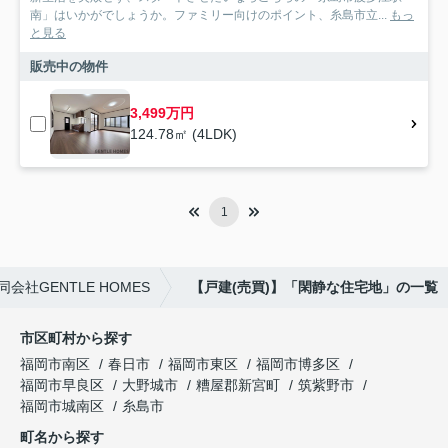
南」はいかがでしょうか。ファミリー向けのポイント、糸島市立...
もっ
と見る
販売中の物件
3,499万円
124.78㎡ (4LDK)
1
社GENTLE HOMES
【戸建(売買)】「閑静な住宅地」の一覧
市区町村から探す
福岡市南区
春日市
福岡市東区
福岡市博多区
福岡市早良区
大野城市
糟屋郡新宮町
筑紫野市
福岡市城南区
糸島市
町名から探す