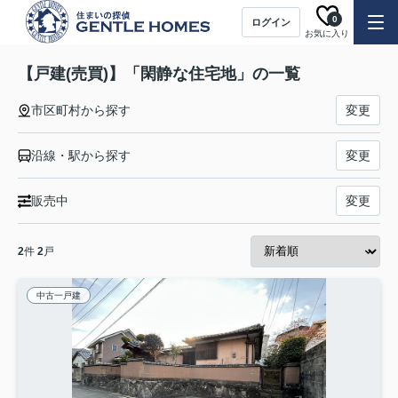
0
ログイン
お気に入り
【戸建(売買)】「閑静な住宅地」の一覧
市区町村から探す
変更
沿線・駅から探す
変更
販売中
変更
2
件
2
戸
中古一戸建