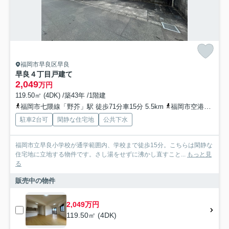
福岡市早良区早良
早良４丁目戸建て
2,049
万円
119.50㎡ (4DK) /築43年 /1階建
福岡市七隈線「野芥」駅 徒歩71分車15分 5.5km
福岡市空港線「西新」駅 徒歩95分車29分 10.9km
駐車2台可
閑静な住宅地
公共下水
福岡市立早良小学校が通学範囲内、学校まで徒歩15分。こちらは閑静な
住宅地に立地する物件です。さし湯をせずに沸かし直すこと...
もっと見
る
販売中の物件
2,049万円
119.50㎡ (4DK)