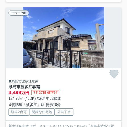
中古一戸建
糸島市波多江駅南
糸島市波多江駅南
3,499
万円
7月27日 値下げ
124.78㎡ (4LDK) /築34年 /2階建
筑肥線「波多江」駅 徒歩10分
駐車2台可
閑静な住宅地
公共下水
新生活を失敗せず、スタートさせたいならこちらの「糸島市波多江駅