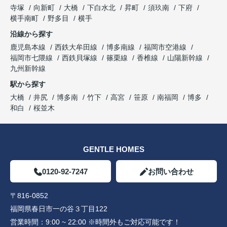
寺塚
向新町
大橋
下白水北
昇町
須玖南
下府
横手南町
野多目
横手
沿線から探す
鹿児島本線
西鉄大牟田線
博多南線
福岡市空港線
福岡市七隈線
西鉄貝塚線
篠栗線
香椎線
山陽新幹線
九州新幹線
駅から探す
大橋
井尻
博多南
竹下
高宮
笹原
南福岡
博多
和白
桜並木
GENTLE HOMES
0120-92-7247
お問い合わせ
〒816-0852
福岡県春日市一の谷３丁目122
営業時間：
9:00 ~ 22:00 ※時間外もご対応可能です！