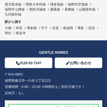
鹿児島本線
西鉄大牟田線
博多南線
福岡市空港線
福岡市七隈線
西鉄貝塚線
篠栗線
香椎線
山陽新幹線
九州新幹線
駅から探す
大橋
井尻
博多南
竹下
笹原
南福岡
博多
高宮
和白
桜並木
GENTLE HOMES
0120-92-7247
お問い合わせ
〒816-0852
福岡県春日市一の谷３丁目122
営業時間：
9:00 ~ 22:00 ※時間外もご対応可能です！
定休日：
なし