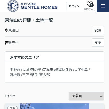
0
ログイン
お気に入り
東油山の戸建・土地一覧
東油山
変更
販売中
変更
おすすめのエリア
平野台
/
大城
/
舞の里
/
花見東
/
筑紫駅前通
/
大字牛島
/
舞松原
/
三苫
/
早良
/
東入部
1
件
1
戸
売地