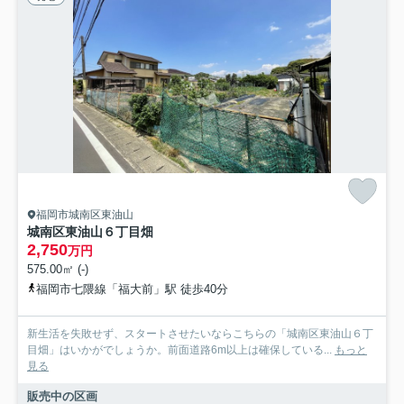
福岡市城南区東油山
城南区東油山６丁目畑
2,750
万円
575.00㎡ (-)
福岡市七隈線「福大前」駅 徒歩40分
新生活を失敗せず、スタートさせたいならこちらの「城南区東油山６丁
目畑」はいかがでしょうか。前面道路6m以上は確保している...
もっと
見る
販売中の区画