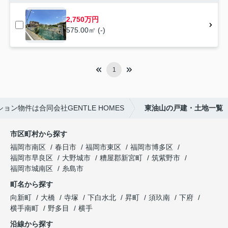
2,750万円
575.00㎡ (-)
1
ョン物件は合同会社GENTLE HOMES
東油山の戸建・土地一覧
市区町村から探す
福岡市南区
春日市
福岡市東区
福岡市博多区
福岡市早良区
大野城市
糟屋郡新宮町
筑紫野市
福岡市城南区
糸島市
町名から探す
向新町
大橋
寺塚
下白水北
昇町
須玖南
下府
横手南町
野多目
横手
沿線から探す