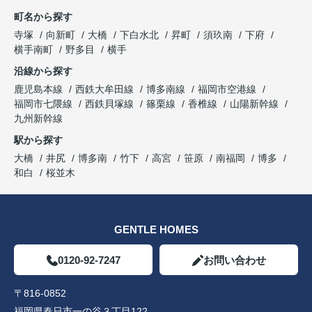
町名から探す
寺塚
向新町
大橋
下白水北
昇町
須玖南
下府
横手南町
野多目
横手
沿線から探す
鹿児島本線
西鉄大牟田線
博多南線
福岡市空港線
福岡市七隈線
西鉄貝塚線
篠栗線
香椎線
山陽新幹線
九州新幹線
駅から探す
大橋
井尻
博多南
竹下
高宮
笹原
南福岡
博多
和白
桜並木
GENTLE HOMES
0120-92-7247
お問い合わせ
〒816-0852
福岡県春日市一の谷３丁目122