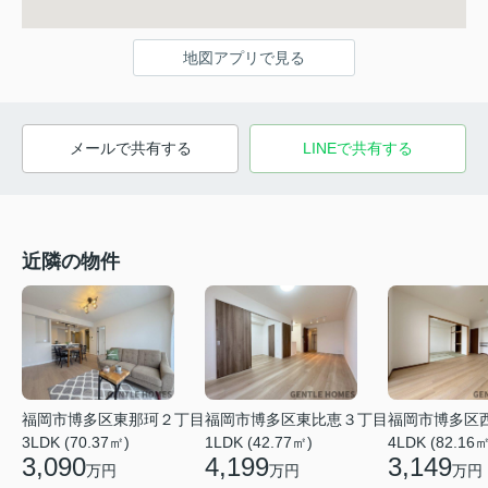
地図アプリで見る
メールで共有する
LINEで共有する
近隣の物件
福岡市博多区東那珂２丁目
福岡市博多区東比恵３丁目
福岡市博多区
3LDK (70.37㎡)
1LDK (42.77㎡)
4LDK (82.16㎡
3,090
4,199
3,149
万円
万円
万円