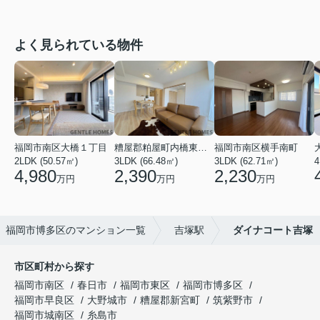
よく見られている物件
福岡市南区大橋１丁目
糟屋郡粕屋町内橋東２丁目
福岡市南区横手南町
2LDK (50.57㎡)
3LDK (66.48㎡)
3LDK (62.71㎡)
4
4,980
2,390
2,230
万円
万円
万円
福岡市博多区のマンション一覧
吉塚駅
ダイナコート吉塚
市区町村から探す
福岡市南区
春日市
福岡市東区
福岡市博多区
福岡市早良区
大野城市
糟屋郡新宮町
筑紫野市
福岡市城南区
糸島市