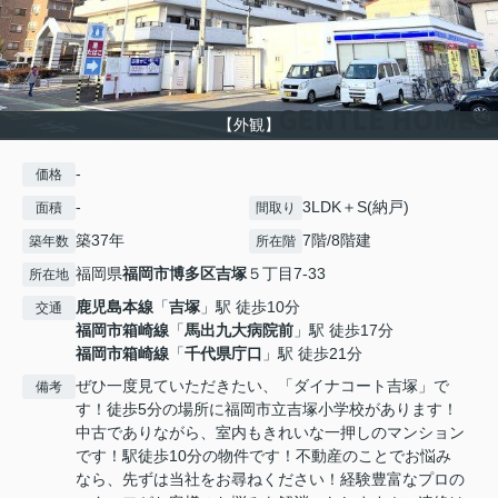
【外観】
-
価格
-
3LDK＋S(納戸)
面積
間取り
築37年
7階/8階建
築年数
所在階
福岡県
福岡市博多区
吉塚
５丁目7-33
所在地
鹿児島本線
「
吉塚
」駅 徒歩10分
交通
福岡市箱崎線
「
馬出九大病院前
」駅 徒歩17分
福岡市箱崎線
「
千代県庁口
」駅 徒歩21分
ぜひ一度見ていただきたい、「ダイナコート吉塚」で
備考
す！徒歩5分の場所に福岡市立吉塚小学校があります！
中古でありながら、室内もきれいな一押しのマンション
です！駅徒歩10分の物件です！不動産のことでお悩み
なら、先ずは当社をお尋ねください！経験豊富なプロの