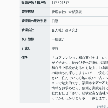
販売戸数 / 総戸数
1戸 / 218戸
管理形態
管理会社に全部委託
管理員の勤務形態
日勤
管理会社
合人社計画研究所
取引態様
一般媒介
引渡し
即時
備考
「コアマンション和白東パセオ」の
がイチオシ。徒歩23分の距離に福岡
和白丘中学校があるのも魅力。14階
の建物もお探ししますので、ご安心
さい。住んでいて心地の良い中古マ
ョンで魅力的です。福岡市東区の不
情報をお求めなら、信頼と実績を誇
社にお任せ下さい。経験豊富な当社
ッフがしっかりとサポート致します
情報