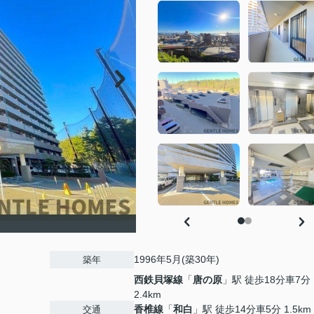
1996年5月(築30年)
築年
西鉄貝塚線
「
唐の原
」駅 徒歩18分車7分
2.4km
香椎線
「
和白
」駅 徒歩14分車5分 1.5km
交通