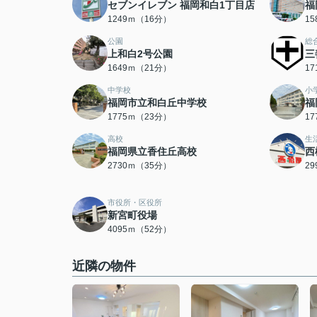
セブンイレブン 福岡和白1丁目店
福
1249ｍ（16分）
1
公園
総
上和白2号公園
三
1649ｍ（21分）
1
中学校
小
福岡市立和白丘中学校
福
1775ｍ（23分）
1
高校
生
福岡県立香住丘高校
西
2730ｍ（35分）
2
市役所・区役所
新宮町役場
4095ｍ（52分）
近隣の物件