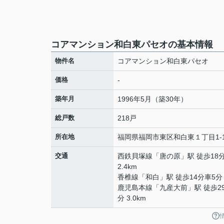
コアマンション和白東パセオの基本情報
物件名
コアマンション和白東パセオ
価格
-
築年月
1996年5月（築30年）
総戸数
218戸
所在地
福岡県
福岡市東区
和白東
１丁目1-
交通
西鉄貝塚線
「
唐の原
」駅 徒歩18
2.4km
香椎線
「
和白
」駅 徒歩14分車5分 
鹿児島本線
「
九産大前
」駅 徒歩2
分 3.0km