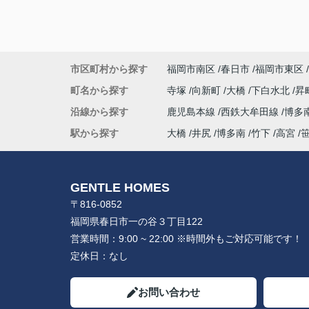
市区町村から探す
福岡市南区
春日市
福岡市東区
町名から探す
寺塚
向新町
大橋
下白水北
昇
沿線から探す
鹿児島本線
西鉄大牟田線
博多
駅から探す
大橋
井尻
博多南
竹下
高宮
GENTLE HOMES
〒816-0852
福岡県春日市一の谷３丁目122
営業時間：
9:00 ~ 22:00 ※時間外もご対応可能です！
定休日：
なし
お問い合わせ