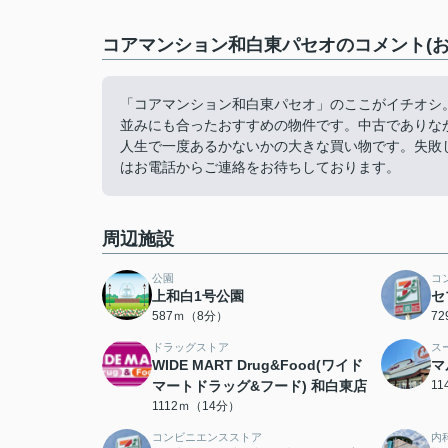
コアマンション和白東パセオのコメント(お
「コアマンション和白東パセオ」のここがイチオシ。
並みにも合ったおすすめの物件です。中古でありな
人生で一度あるかないかの大きな買い物です。失敗
はお電話からご連絡をお待ちしております。
周辺施設
公園
コ
上和白1号公園
セ
587ｍ（8分）
7
ドラッグストア
ス
WIDE MART Drug&Food(ワイド
マ
マートドラッグ&フード) 和白東店
1
1112ｍ（14分）
コンビニエンスストア
内