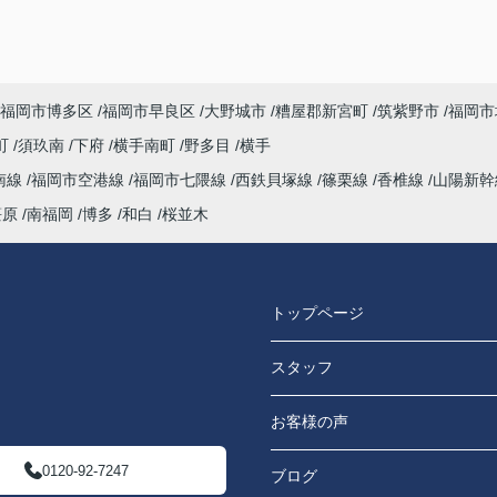
福岡市博多区
福岡市早良区
大野城市
糟屋郡新宮町
筑紫野市
福岡市
町
須玖南
下府
横手南町
野多目
横手
南線
福岡市空港線
福岡市七隈線
西鉄貝塚線
篠栗線
香椎線
山陽新
笹原
南福岡
博多
和白
桜並木
トップページ
スタッフ
お客様の声
0120-92-7247
ブログ