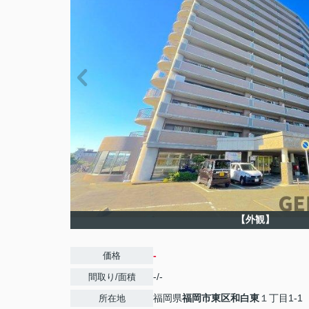
【外観】
-
価格
-/-
間取り/面積
福岡県
福岡市東区
和白東
１丁目1-1
所在地