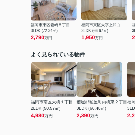
福岡市東区箱崎５丁目
福岡市東区大字上和白
3LDK (72.34㎡)
3LDK (66.67㎡)
3
2,790
1,950
2
万円
万円
よく見られている物件
福岡市南区大橋１丁目
糟屋郡粕屋町内橋東２丁目
福
2LDK (50.57㎡)
3LDK (66.48㎡)
3LD
4,980
2,390
2,
万円
万円