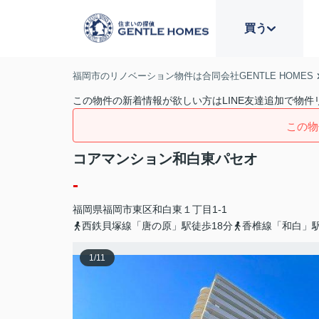
買う
福岡市のリノベーション物件は合同会社GENTLE HOMES
この物件の新着情報が欲しい方はLINE友達追加で物件
この物
コアマンション和白東パセオ
-
福岡県
福岡市東区
和白東
１丁目1-1
西鉄貝塚線「唐の原」駅徒歩18分
香椎線「和白」駅
1
/
11