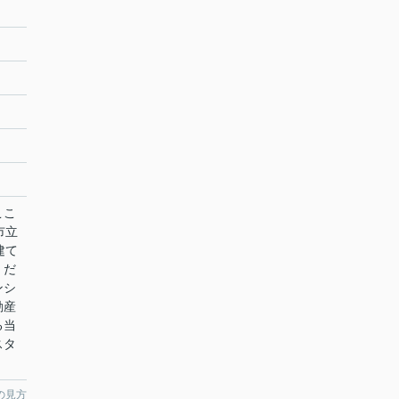
ここ
市立
建て
くだ
ンシ
動産
る当
スタ
。
の見方