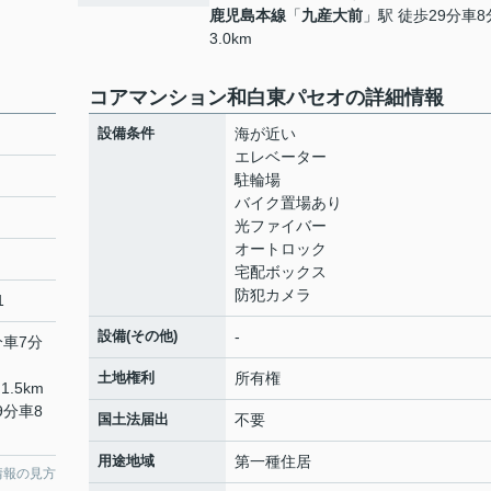
鹿児島本線
「
九産大前
」駅 徒歩29分車8
3.0km
コアマンション和白東パセオの詳細情報
設備条件
海が近い
エレベーター
駐輪場
バイク置場あり
光ファイバー
オートロック
宅配ボックス
防犯カメラ
1
設備(その他)
-
分車7分
土地権利
所有権
1.5km
9分車8
国土法届出
不要
用途地域
第一種住居
情報の見方