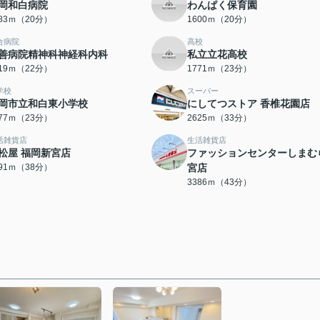
岡和白病院
わんぱく保育園
583ｍ（20分）
1600ｍ（20分）
合病院
高校
善病院精神科神経科内科
私立立花高校
719ｍ（22分）
1771ｍ（23分）
学校
スーパー
岡市立和白東小学校
にしてつストア 香椎花園店
777ｍ（23分）
2625ｍ（33分）
活雑貨店
生活雑貨店
松屋 福岡新宮店
ファッションセンターしまむ
991ｍ（38分）
宮店
3386ｍ（43分）