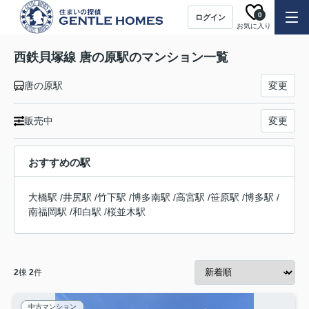
0
ログイン
お気に入り
西鉄貝塚線 唐の原駅のマンション一覧
唐の原駅
変更
販売中
変更
おすすめの駅
大橋駅
/
井尻駅
/
竹下駅
/
博多南駅
/
高宮駅
/
笹原駅
/
博多駅
/
南福岡駅
/
和白駅
/
桜並木駅
2
棟
2
件
中古マンション