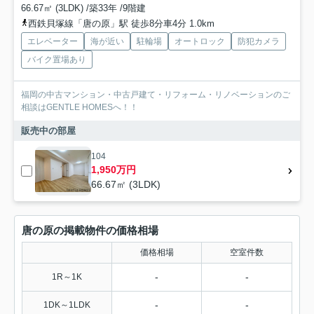
66.67㎡ (3LDK) /築33年 /9階建
西鉄貝塚線「唐の原」駅 徒歩8分車4分 1.0km
エレベーター
海が近い
駐輪場
オートロック
防犯カメラ
バイク置場あり
福岡の中古マンション・中古戸建て・リフォーム・リノベーションのご
相談はGENTLE HOMESへ！！
販売中の部屋
104
1,950万円
66.67㎡ (3LDK)
唐の原の掲載物件の価格相場
価格相場
空室件数
-
-
1R～1K
-
-
1DK～1LDK