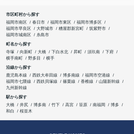
市区町村から探す
福岡市南区
春日市
福岡市東区
福岡市博多区
福岡市早良区
大野城市
糟屋郡新宮町
筑紫野市
福岡市城南区
糸島市
町名から探す
寺塚
向新町
大橋
下白水北
昇町
須玖南
下府
横手南町
野多目
横手
沿線から探す
鹿児島本線
西鉄大牟田線
博多南線
福岡市空港線
福岡市七隈線
西鉄貝塚線
篠栗線
香椎線
山陽新幹線
九州新幹線
駅から探す
大橋
井尻
博多南
竹下
高宮
笹原
南福岡
博多
和白
桜並木