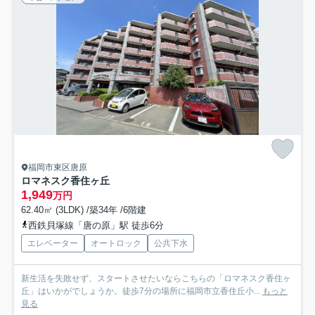
福岡市東区唐原
ロマネスク香住ヶ丘
1,949
万円
62.40㎡ (3LDK) /築34年 /6階建
西鉄貝塚線「唐の原」駅 徒歩6分
エレベーター
オートロック
公共下水
新生活を失敗せず、スタートさせたいならこちらの「ロマネスク香住ヶ
丘」はいかがでしょうか。徒歩7分の場所に福岡市立香住丘小...
もっと
見る