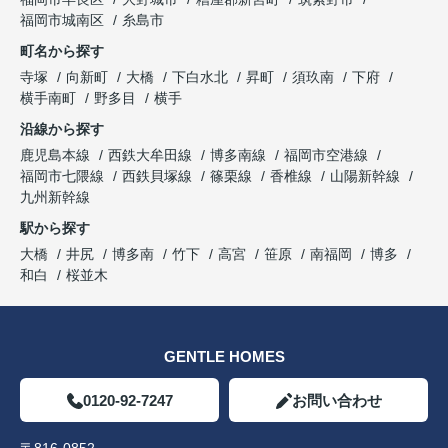
福岡市城南区
糸島市
町名から探す
寺塚
向新町
大橋
下白水北
昇町
須玖南
下府
横手南町
野多目
横手
沿線から探す
鹿児島本線
西鉄大牟田線
博多南線
福岡市空港線
福岡市七隈線
西鉄貝塚線
篠栗線
香椎線
山陽新幹線
九州新幹線
駅から探す
大橋
井尻
博多南
竹下
高宮
笹原
南福岡
博多
和白
桜並木
GENTLE HOMES
0120-92-7247
お問い合わせ