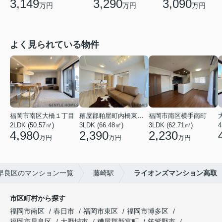
3,149
3,290
3,090
万円
万円
万円
よく見られている物件
福岡市南区大橋１丁目
糟屋郡粕屋町内橋東２丁目
福岡市南区横手南町
2LDK (50.57㎡)
3LDK (66.48㎡)
3LDK (62.71㎡)
4
4,980
2,390
2,230
万円
万円
万円
早良区のマンション一覧
藤崎駅
ライオンズマンション高取
市区町村から探す
福岡市南区
春日市
福岡市東区
福岡市博多区
福岡市早良区
大野城市
糟屋郡新宮町
筑紫野市