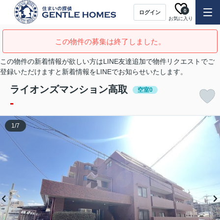
0
ログイン
お気に入り
この物件の募集は終了しました。
この物件の新着情報が欲しい方はLINE友達追加で物件リクエストでご
登録いただけますと新着情報をLINEでお知らせいたします。
ライオンズマンション高取
空室0
-
1
/
7