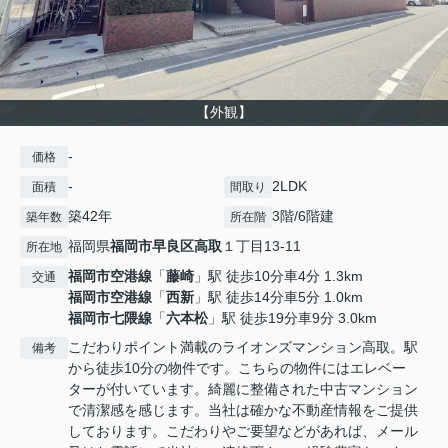
【外観】
-
価格
-
2LDK
面積
間取り
築42年
3階/6階建
築年数
所在階
福岡県
福岡市早良区
高取
１丁目13-11
所在地
福岡市空港線
「
藤崎
」駅 徒歩10分車4分 1.3km
交通
福岡市空港線
「
西新
」駅 徒歩14分車5分 1.0km
福岡市七隈線
「
六本松
」駅 徒歩19分車9分 3.0km
こだわりポイント満載のライオンズマンション高取。駅
備考
から徒歩10分の物件です。こちらの物件にはエレベー
ターが付いています。綺麗に整備された中古マンション
で清潔感を感じます。当社は確かな不動産情報をご提供
しております。こだわりやご要望などがあれば、メール