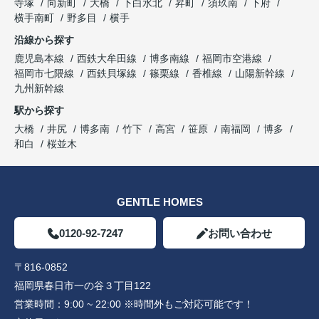
寺塚
向新町
大橋
下白水北
昇町
須玖南
下府
横手南町
野多目
横手
沿線から探す
鹿児島本線
西鉄大牟田線
博多南線
福岡市空港線
福岡市七隈線
西鉄貝塚線
篠栗線
香椎線
山陽新幹線
九州新幹線
駅から探す
大橋
井尻
博多南
竹下
高宮
笹原
南福岡
博多
和白
桜並木
GENTLE HOMES
0120-92-7247
お問い合わせ
〒816-0852
福岡県春日市一の谷３丁目122
営業時間：
9:00 ~ 22:00 ※時間外もご対応可能です！