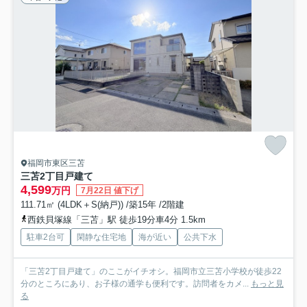
福岡市東区三苫
三苫2丁目戸建て
4,599
万円
7月22日 値下げ
111.71㎡ (4LDK＋S(納戸)) /築15年 /2階建
西鉄貝塚線「三苫」駅 徒歩19分車4分 1.5km
駐車2台可
閑静な住宅地
海が近い
公共下水
「三苫2丁目戸建て」のここがイチオシ。福岡市立三苫小学校が徒歩22
分のところにあり、お子様の通学も便利です。訪問者をカメ...
もっと見
る