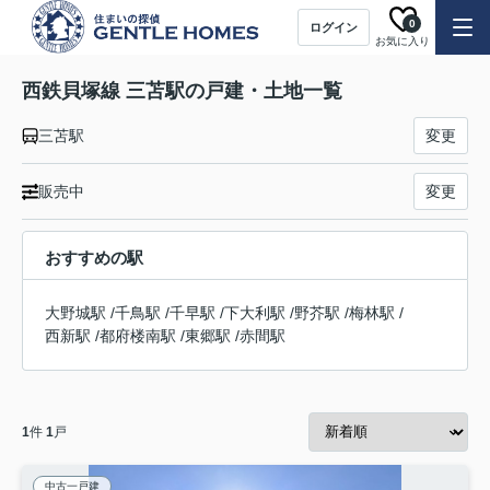
0
ログイン
お気に入り
西鉄貝塚線 三苫駅の戸建・土地一覧
三苫駅
変更
販売中
変更
おすすめの駅
大野城駅
/
千鳥駅
/
千早駅
/
下大利駅
/
野芥駅
/
梅林駅
/
西新駅
/
都府楼南駅
/
東郷駅
/
赤間駅
1
件
1
戸
中古一戸建