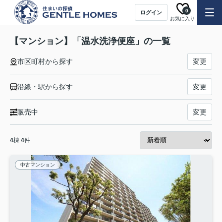
0
ログイン
お気に入り
【マンション】「温水洗浄便座」の一覧
市区町村から探す
変更
沿線・駅から探す
変更
販売中
変更
4
棟
4
件
中古マンション