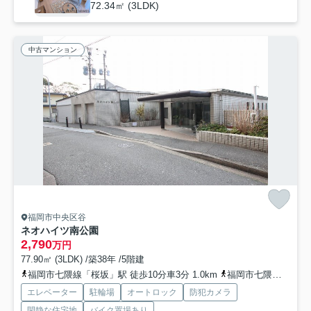
72.34㎡ (3LDK)
中古マンション
福岡市中央区谷
ネオハイツ南公園
2,790
万円
77.90㎡ (3LDK) /築38年 /5階建
福岡市七隈線「桜坂」駅 徒歩10分車3分 1.0km
福岡市七隈線「六本松」駅 徒歩13分車4分 1.1km
エレベーター
駐輪場
オートロック
防犯カメラ
閑静な住宅地
バイク置場あり