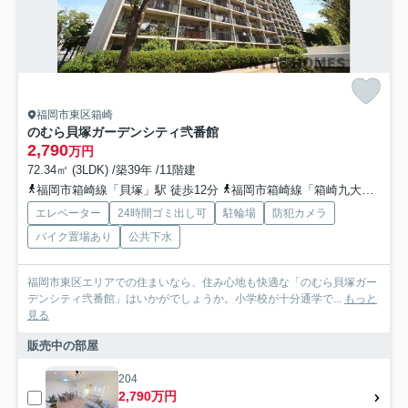
福岡市東区箱崎
のむら貝塚ガーデンシティ弐番館
2,790
万円
72.34㎡ (3LDK) /築39年 /11階建
福岡市箱崎線「貝塚」駅 徒歩12分
福岡市箱崎線「箱崎九大前」駅 徒歩20分車3分 1.0km
エレベーター
24時間ゴミ出し可
駐輪場
防犯カメラ
バイク置場あり
公共下水
福岡市東区エリアでの住まいなら、住み心地も快適な「のむら貝塚ガー
デンシティ弐番館」はいかがでしょうか。小学校が十分通学で...
もっと
見る
販売中の部屋
204
2,790万円