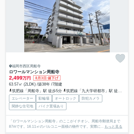
福岡市西区周船寺
ロワールマンション周船寺
2,499
万円
8月3日 値下げ
63.57㎡ (2LDK) /築38年 /7階建
筑肥線「周船寺」駅 徒歩5分
筑肥線「九大学研都市」駅 徒歩19分車5分 1.6km
エレベーター
駐輪場
オートロック
防犯カメラ
閑静な住宅地
バイク置場あり
「ロワールマンション周船寺」のここがイチオシ。周船寺郵便局まで
87mです。16.11㎡のバルコニー面積の物件です。実際に...
もっと見る