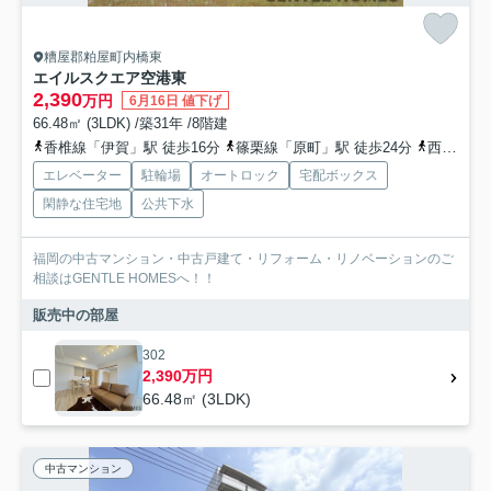
糟屋郡粕屋町内橋東
エイルスクエア空港東
2,390
万円
6月16日 値下げ
66.48㎡ (3LDK) /築31年 /8階建
香椎線「伊賀」駅 徒歩16分
篠栗線「原町」駅 徒歩24分
西日本鉄道（バス）「坪見」バス停下車 徒歩3分
エレベーター
駐輪場
オートロック
宅配ボックス
閑静な住宅地
公共下水
福岡の中古マンション・中古戸建て・リフォーム・リノベーションのご
相談はGENTLE HOMESへ！！
販売中の部屋
302
2,390万円
66.48㎡ (3LDK)
中古マンション