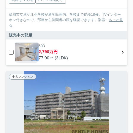
福岡市立草ケ江小学校が通学範囲内、学校まで徒歩18分。TVインター
ホン付きなので、部屋から訪問者の顔を確認できます。楽器...
もっと見
る
販売中の部屋
503
2,790万円
77.90㎡ (3LDK)
中古マンション