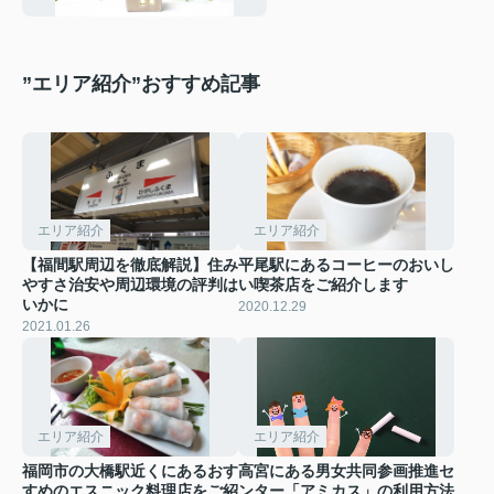
”エリア紹介”おすすめ記事
エリア紹介
エリア紹介
【福間駅周辺を徹底解説】住み
平尾駅にあるコーヒーのおいし
やすさ治安や周辺環境の評判は
い喫茶店をご紹介します
いかに
2020.12.29
2021.01.26
エリア紹介
エリア紹介
福岡市の大橋駅近くにあるおす
高宮にある男女共同参画推進セ
すめのエスニック料理店をご紹
ンター「アミカス」の利用方法