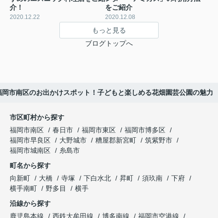
介！
をご紹介
2020.12.22
2020.12.08
もっと見る
ブログトップへ
福岡市南区のお出かけスポット！子どもと楽しめる花畑園芸公園の魅力
市区町村から探す
福岡市南区
春日市
福岡市東区
福岡市博多区
福岡市早良区
大野城市
糟屋郡新宮町
筑紫野市
福岡市城南区
糸島市
町名から探す
向新町
大橋
寺塚
下白水北
昇町
須玖南
下府
横手南町
野多目
横手
沿線から探す
鹿児島本線
西鉄大牟田線
博多南線
福岡市空港線