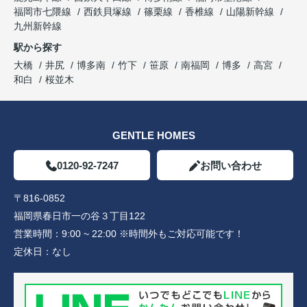
福岡市七隈線
西鉄貝塚線
篠栗線
香椎線
山陽新幹線
九州新幹線
駅から探す
大橋
井尻
博多南
竹下
笹原
南福岡
博多
高宮
和白
桜並木
GENTLE HOMES
0120-92-7247
お問い合わせ
〒816-0852
福岡県春日市一の谷３丁目122
営業時間：
9:00 ~ 22:00 ※時間外もご対応可能です！
定休日：
なし